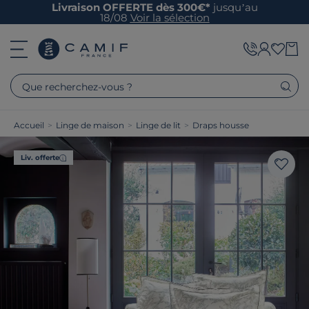
Livraison OFFERTE dès 300€*
jusqu’au
18/08
Voir la sélection
Que recherchez-vous ?
Accueil
>
Linge de maison
>
Linge de lit
>
Draps housse
Liv. offerte