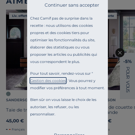
AIMÉ
Continuer sans accepter
Liv. offerte
Liv. offerte
Chez Camif pas de surprise dans la
recette : nous utilisons des cookies
propres et des cookies tiers pour
optimiser les fonctionnalités du site,
élaborer des statistiques ou vous
proposer les articles ou publicités qui
-5%
vous correspondent le plus.
P
O
Pour tout savoir, rendez-vous sur "
U
R
Gestion des cookies
". Vous pourrez y
V
O
modifier vos préférences à tout moment.
U
S
Bien sûr on vous laisse le choix de les
SANDERSON
SANDERSON
Housse de couette 
autoriser, les refuser, ou les
Taie de traversin satin Brocéliande
Brocéliande
personnaliser.
45,00 €
259,00 €
Français
Français