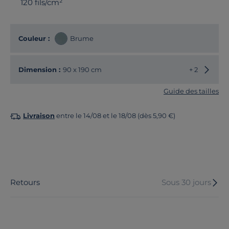
120 fils/cm²
Couleur :
Brume
Choisir
Dimension :
90 x 190 cm
+ 2
Guide des tailles
Livraison
entre le 14/08 et le 18/08 (dès 5,90 €)
Retours
Sous 30 jours