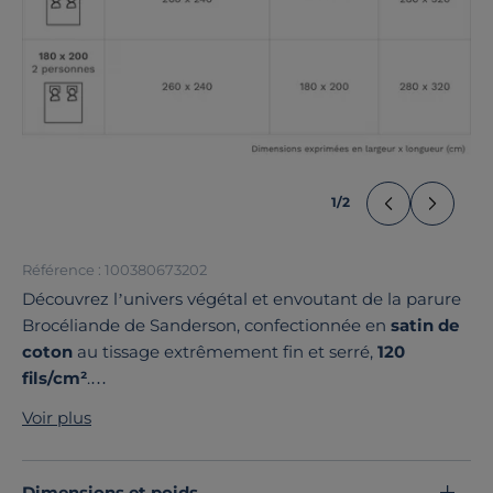
1
/
2
Référence : 100380673202
Découvrez l’univers végétal et envoutant de la parure
Brocéliande de Sanderson, confectionnée en
satin de
coton
au tissage extrêmement fin et serré,
120
fils/cm²
.
Son
doux motif feuillage
est inspiré de la mythique
Voir plus
forêt du même nom, mêlant magie, contes et
légendes pour vous assurer de ne faire que de beaux
rêves !
Dimensions et poids