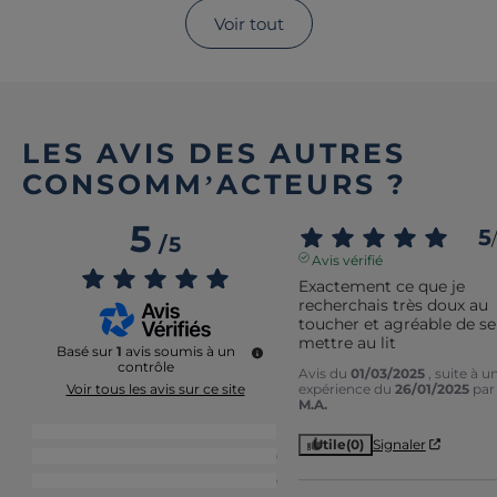
Voir tout
LES AVIS DES AUTRES
CONSOMM’ACTEURS ?
5
5
/
/
5
Avis vérifié
Exactement ce que je 
recherchais très doux au 
toucher et agréable de se 
mettre au lit
Basé sur
1
avis soumis à un
contrôle
Avis du
01/03/2025
, suite à u
expérience du
26/01/2025
par
Voir tous les avis sur ce site
M.A.
5
étoiles
1
Utile
(0)
Signaler
4
étoiles
0
3
étoiles
0