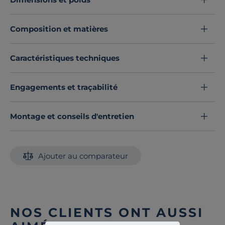
Le
drap housse
est imprimé de petits motifs décoratifs
géométriques disponible en
coloris brume ou
Composition et matières
framboise
, pour s’accorder parfaitement à la parure.
Découvrez toute notre sélection :
Draps housse
Caractéristiques techniques
Engagements et traçabilité
Montage et conseils d'entretien
Ajouter au comparateur
NOS CLIENTS ONT AUSSI