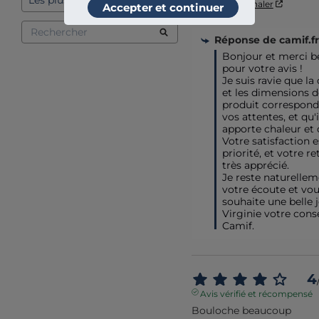
Utile
(0)
Signaler
Accepter et continuer
Réponse de
camif.fr
Bonjour et merci b
pour votre avis ! 

Je suis ravie que la 
et les dimensions d
produit corresponde
vos attentes, et qu'i
apporte chaleur et 
Votre satisfaction e
priorité, et votre re
très apprécié. 

Je reste naturelleme
votre écoute et vou
souhaite une belle j
Virginie votre consei
Camif.
4
Avis vérifié et récompensé
Bouloche beaucoup