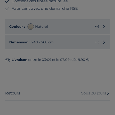
Contient des fibres naturelles
Fabricant avec une démarche RSE
Choisir
Couleur :
Naturel
+ 6
Choisir
Dimension :
240 x 260 cm
+ 3
Livraison
entre le 03/09 et le 07/09 (dès 9,90 €)
Retours
Sous 30 jours