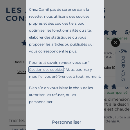
LES AVIS DES AUTRES
Chez Camif pas de surprise dans la
CONSOMM’ACTEURS ?
recette : nous utilisons des cookies
propres et des cookies tiers pour
4.8
optimiser les fonctionnalités du site,
5
/
/
5
élaborer des statistiques ou vous
Avis vérifié et récompensé
proposer les articles ou publicités qui
Belle qualité
-5%
vous correspondent le plus.
Avis du
22/06/2026
, suite à 
18/04/2026
par
P.A.
P
O
Basé sur
23
avis soumis à un
Pour tout savoir, rendez-vous sur "
U
contrôle
R
Utile
(0)
Signaler
Gestion des cookies
". Vous pourrez y
V
Voir tous les avis sur ce site
O
modifier vos préférences à tout moment.
U
S
5
étoiles
19
5
/
Bien sûr on vous laisse le choix de les
4
étoiles
4
Avis vérifié et récompensé
autoriser, les refuser, ou les
3
étoiles
0
La couleur, les dimensions
personnaliser.
2
étoiles
0
correspondent à la descri
La couverture est chaude 
1
étoile
0
Avis du
23/04/2026
, suite à 
Trier les avis
01/02/2026
par
Denis A.
Personnaliser