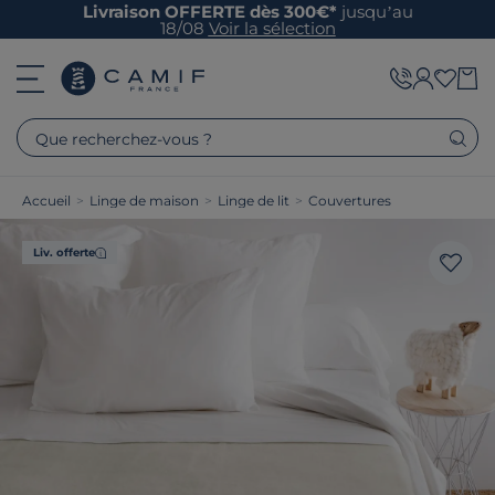
Livraison OFFERTE dès 300€*
jusqu’au
18/08
Voir la sélection
Que recherchez-vous ?
Accueil
>
Linge de maison
>
Linge de lit
>
Couvertures
Liv. offerte