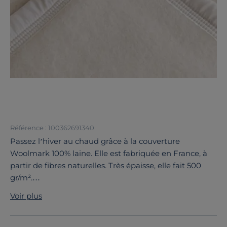
Référence : 100362691340
Passez l’hiver au chaud grâce à la couverture
Woolmark 100% laine. Elle est fabriquée en France, à
partir de fibres naturelles. Très épaisse, elle fait 500
gr/m².
Indémodable et confortable, cette couverture tissée
Voir plus
vous apporte tout le confort et la noblesse d’une belle
matière naturelle. Elle est parfaite pour réchauffer les
nuits très froides de l’hiver et elle vous assure une nuit