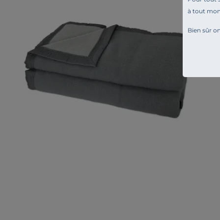
à tout mo
Bien sûr on