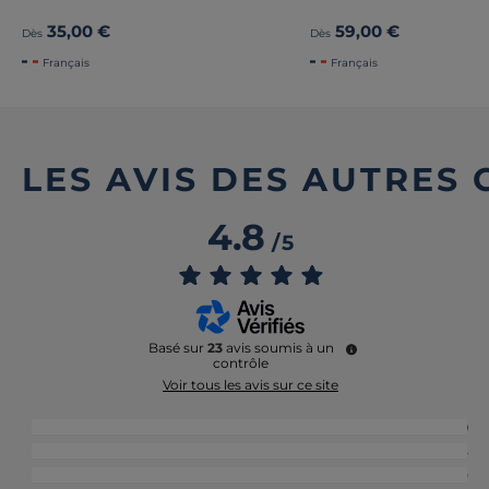
35,00 €
59,00 €
Dès
Dès
Français
Français
LES AVIS DES AUTRES
4.8
/
5
Basé sur
23
avis soumis à un
contrôle
Voir tous les avis sur ce site
5
étoiles
19
4
étoiles
4
3
étoiles
0