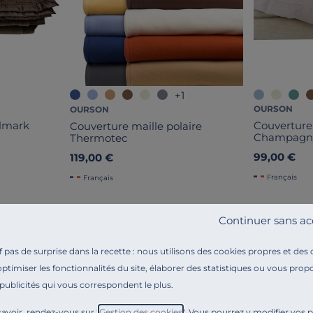
+1
OURSON
OURSON
olmark
Couverture
Couverture maille polaire
Champagn
Thermotec
99,00 €
119,00 €
Français
Français
Continuer sans ac
pas de surprise dans la recette : nous utilisons des cookies propres et des
optimiser les fonctionnalités du site, élaborer des statistiques ou vous propo
 publicités qui vous correspondent le plus.
Référence : 100362691310
Passez l’hiver au chaud grâce à la couverture Woolmark
avoir, rendez-vous sur "
Gestion des cookies
". Vous pourrez y modifier vos 