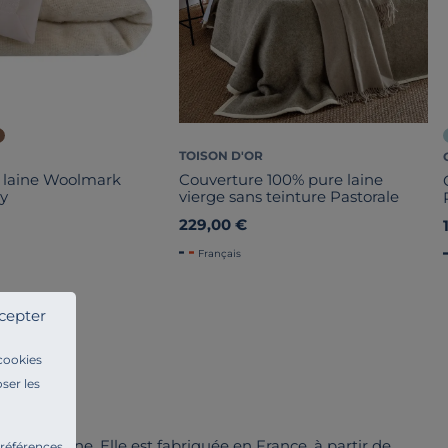
TOISON D'OR
 laine Woolmark
Couverture 100% pure laine
y
vierge sans teinture Pastorale
229,00 €
Français
cepter
 cookies
ser les
 100% laine. Elle est fabriquée en France, à partir de
préférences