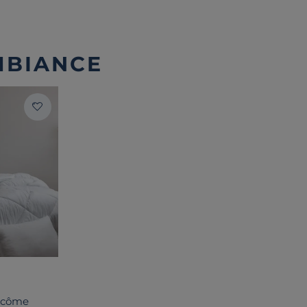
MBIANCE
acôme