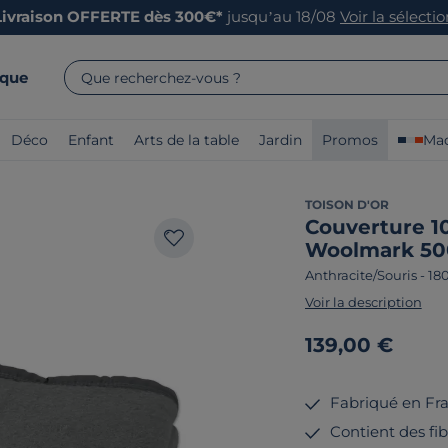
Livraison OFFERTE dès 300€*
jusqu’au 18/08
Voir la sélecti
rque
Que recherchez-vous ?
Déco
Enfant
Arts de la table
Jardin
Promos
Mad
TOISON D'OR
Couverture 1
Woolmark 50
Anthracite/Souris
-
18
Voir la description
139,00 €
Fabriqué en Fr
Contient des fib