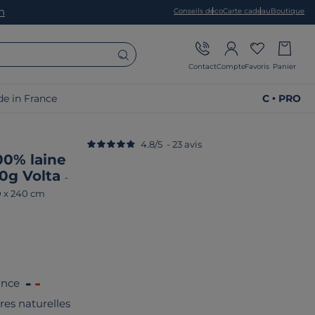
on
Conseils déco
Carte cadeau
Boutique
Contact
Compte
Favoris
Panier
e in France
C • PRO
4.8
/
5
-
23
avis
00% laine
0g Volta
-
0 x 240 cm
ance
res naturelles