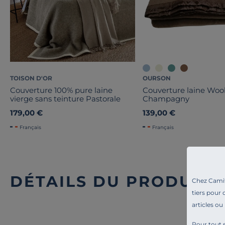
TOISON D'OR
OURSON
Couverture 100% pure laine
Couverture laine Wo
vierge sans teinture Pastorale
Champagny
179,00 €
139,00 €
Français
Français
DÉTAILS DU PRODUIT
Chez Camif 
tiers pour 
articles ou
Pour tout s