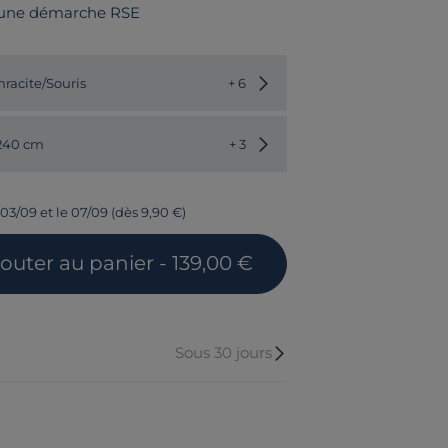
 une démarche RSE
Choisir une autre couleur
hracite/Souris
+ 6
Choisir une autre dimension
 240 cm
+ 3
03/09 et le 07/09 (dès 9,90 €)
jouter
au panier
- 139,00 €
Sous 30 jours