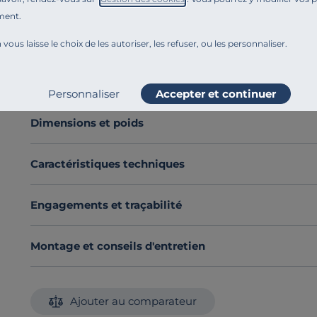
fibres naturelles. Très épaisse, elle fait 500 gr/m².
ment.
Indémodable et confortable, cette couverture tissée vo
 vous laisse le choix de les autoriser, les refuser, ou les personnaliser.
matière naturelle. Elle est parfaite pour réchauffer les n
sans transpiration car elle laisse le corps respirer.
Voir plus
Découvrez toute notre sélection :
Couvertures
Personnaliser
Accepter et continuer
Dimensions et poids
Caractéristiques techniques
Engagements et traçabilité
Montage et conseils d'entretien
Ajouter au comparateur