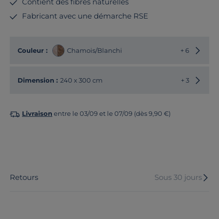
Contient des fibres naturelles
Fabricant avec une démarche RSE
Choisir
Couleur :
Chamois/Blanchi
+ 6
Choisir
Dimension :
240 x 300 cm
+ 3
Livraison
entre le 03/09 et le 07/09 (dès 9,90 €)
Retours
Sous 30 jours