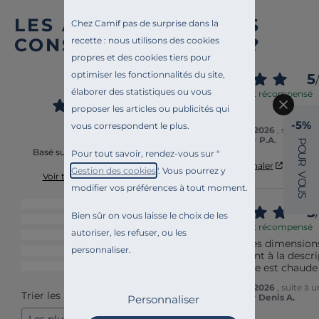
LES AVIS DES AUTRES
Chez Camif pas de surprise dans la
CONSOMM’ACTEURS ?
recette : nous utilisons des cookies
propres et des cookies tiers pour
4.8
optimiser les fonctionnalités du site,
5
/
/
5
élaborer des statistiques ou vous
Avis vérifié et récompensé
proposer les articles ou publicités qui
Belle qualité
-5%
vous correspondent le plus.
Avis du
22/06/2026
, suite à 
18/04/2026
par
P.A.
P
O
Basé sur
23
avis soumis à un
Pour tout savoir, rendez-vous sur "
U
contrôle
R
Utile
(0)
Signaler
Gestion des cookies
". Vous pourrez y
V
Voir tous les avis sur ce site
O
modifier vos préférences à tout moment.
U
S
5
étoiles
19
5
/
Bien sûr on vous laisse le choix de les
4
étoiles
4
Avis vérifié et récompensé
autoriser, les refuser, ou les
3
étoiles
0
La couleur, les dimensions
personnaliser.
2
étoiles
0
correspondent à la descri
La couverture est chaude 
1
étoile
0
Avis du
23/04/2026
, suite à 
Trier les avis
01/02/2026
par
Denis A.
Personnaliser