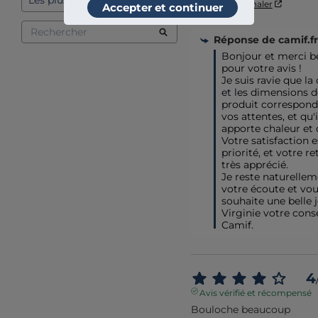
Utile
(0)
Signaler
Accepter et continuer
Réponse de
camif.fr
Bonjour et merci b
pour votre avis ! 

Je suis ravie que la 
et les dimensions d
produit corresponde
vos attentes, et qu'i
apporte chaleur et 
Votre satisfaction e
priorité, et votre re
très apprécié. 

Je reste naturelleme
votre écoute et vou
souhaite une belle j
Virginie votre consei
Camif.
4
Avis vérifié et récompensé
Bouloche beaucoup