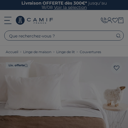
Livraison OFFERTE dès 300€*
jusqu’au
18/08
Voir la sélection
Que recherchez-vous ?
Accueil
>
Linge de maison
>
Linge de lit
>
Couvertures
Liv. offerte