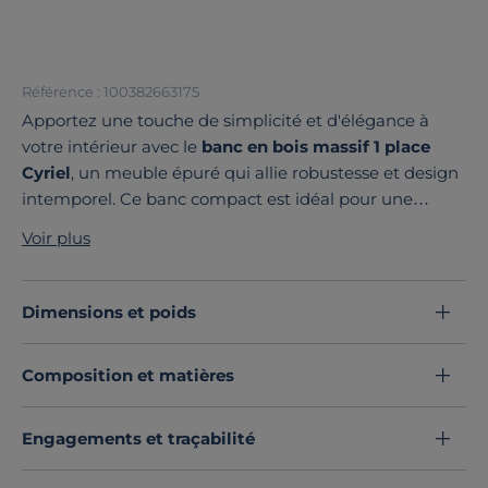
Référence : 100382663175
Apportez une touche de simplicité et d'élégance à
votre intérieur avec le
banc en bois massif 1 place
Cyriel
, un meuble épuré qui allie robustesse et design
intemporel. Ce banc compact est idéal pour une
entrée, un coin de chambre ou un espace de vie,
Voir plus
offrant une assise qui met en valeur la beauté
naturelle du bois.
Fabriqué en hêtre massif ou en chêne massif
, le banc
Dimensions et poids
Cyriel se distingue par ses finitions soignées qui
subliment les veines et les nuances authentiques du
Composition et matières
bois. Solide et durable, il est conçu pour durer tout en
apportant chaleur et caractère à votre décoration.
Grâce à sa taille compacte
, ce banc 1 place s'adapte
Engagements et traçabilité
parfaitement aux petits espaces ou peut servir de
siège d'appoint
dans n’importe quelle pièce. Il met