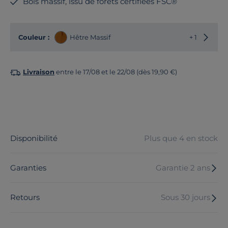
Bois massif, issu de forêts certifiées FSC®
Choisir
Couleur :
Hêtre Massif
+ 1
Livraison
entre le 17/08 et le 22/08 (dès 19,90 €)
Disponibilité
Plus que 4 en stock
Garanties
Garantie 2 ans
Retours
Sous 30 jours