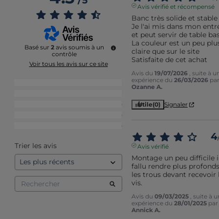
/
5
Avis vérifié et récompensé
Banc très solide et stable

Je l'ai mis dans mon entré
et peut servir de table bas
La couleur est un peu plus
Basé sur
2
avis soumis à un
claire que sur le site

contrôle
Satisfaite de cet achat
Voir tous les avis sur ce site
Avis du
19/07/2026
, suite à u
expérience du
26/03/2026
pa
5
étoiles
1
Ozanne A.
4
étoiles
1
3
étoiles
0
Utile
(0)
Signaler
2
étoiles
0
1
étoile
0
4
Trier les avis
Avis vérifié
Montage un peu difficile il
fallu rendre plus profonds
les trous devant recevoir l
vis.
Avis du
09/03/2025
, suite à 
expérience du
28/01/2025
par
Annick A.