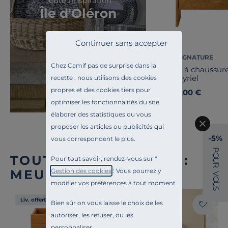
Toute l'inspiration
Île d'Oléron
Continuer sans accepter
CAMIF SIGNATURE
Chez Camif pas de surprise dans la
Meuble à chaussure
tiroirs Cyriel
recette : nous utilisons des cookies
propres et des cookies tiers pour
649,00 €
Dès
optimiser les fonctionnalités du site,
élaborer des statistiques ou vous
proposer les articles ou publicités qui
-5%
vous correspondent le plus.
P
O
TOUTE NOTRE OFFRE :
Pour tout savoir, rendez-vous sur "
U
R
MEUBLES D'ENTRÉE
Gestion des cookies
". Vous pourrez y
V
O
modifier vos préférences à tout moment.
U
S
Liv. offerte
Liv. offerte
Bien sûr on vous laisse le choix de les
autoriser, les refuser, ou les
personnaliser.