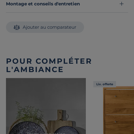
Montage et conseils d'entretien
l'accent sur l'essentiel : une assise simple, élégante et
pratique.
Choisissez le banc en bois massif 1 place Cyriel pour un
Ajouter au comparateur
mobilier à la fois
minimaliste et chaleureux
, conçu
pour vous offrir une assise agréable tout en sublimant
votre espace avec une pièce authentique et
intemporelle.
Découvrez toute notre sélection :
Meubles d'entrée
POUR COMPLÉTER
L'AMBIANCE
Liv. offerte