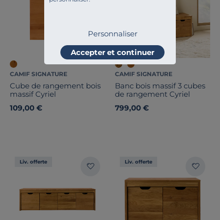
Personnaliser
Accepter et continuer
CAMIF SIGNATURE
CAMIF SIGNATURE
Cube de rangement bois
Banc bois massif 3 cubes
massif Cyriel
de rangement Cyriel
109,00 €
799,00 €
Liv. offerte
Liv. offerte