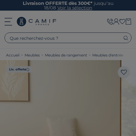
Livraison OFFERTE dès 300€*
jusqu’au
18/08
Voir la sélection
Que recherchez-vous ?
Accueil
>
Meubles
>
Meubles de rangement
>
Meubles d'entrée
Liv. offerte