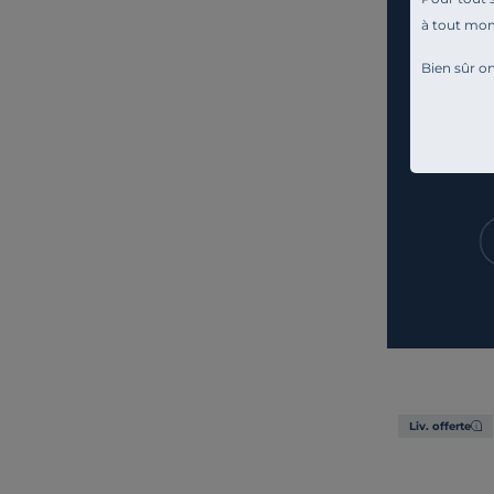
à tout mo
Bien sûr on
Liv. offerte