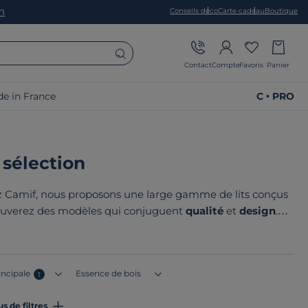
on
Conseils déco
Carte cadeau
Boutique
Contact
Compte
Favoris
Panier
e in France
C • PRO
e sélection
 Camif, nous proposons une large gamme de lits conçus
rouverez des modèles qui conjuguent
qualité
et
design
.
aximiser votre espace. Leur point commun ? Tous nos
ce ou en Europe
!
incipale
Essence de bois
1
us de filtres