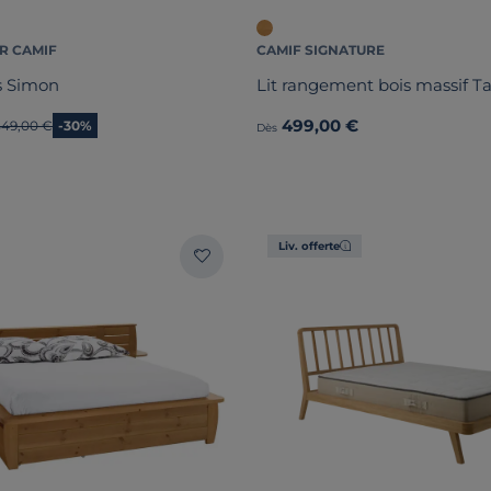
R CAMIF
CAMIF SIGNATURE
is Simon
Lit rangement bois massif T
499,00 €
Ancien prix
549,00 €
-30%
Dès
Liv. offerte