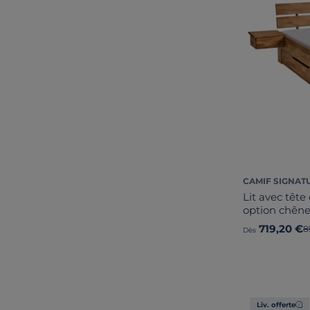
CAMIF SIGNAT
Lit avec tête
option chêne
719,20 €
A
8
Dès
Liv. offerte