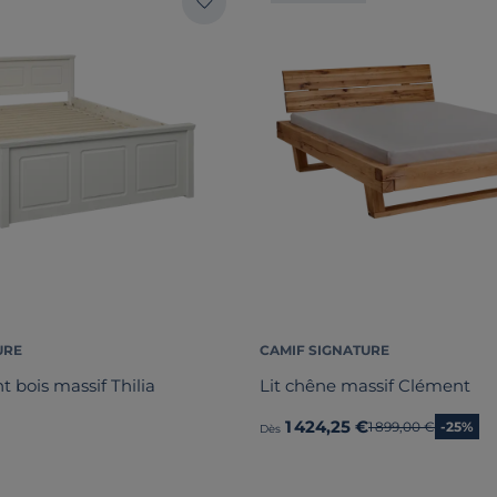
URE
CAMIF SIGNATURE
 bois massif Thilia
Lit chêne massif Clément
1 424,25 €
Ancien prix
1 899,00 €
-25%
Dès