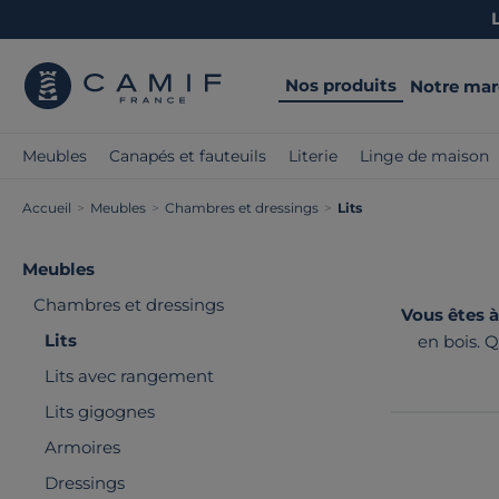
Nos produits
Notre ma
Meubles
Canapés et fauteuils
Literie
Linge de maison
Accueil
>
Meubles
>
Chambres et dressings
>
Lits
Meubles
Chambres et dressings
Vous êtes à
Lits
en bois. 
Parmi nos
Lits avec rangement
Lits gigognes
Armoires
Dressings