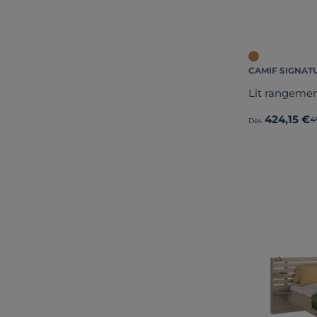
CAMIF SIGNAT
Lit rangeme
424,15 €
A
4
Dès