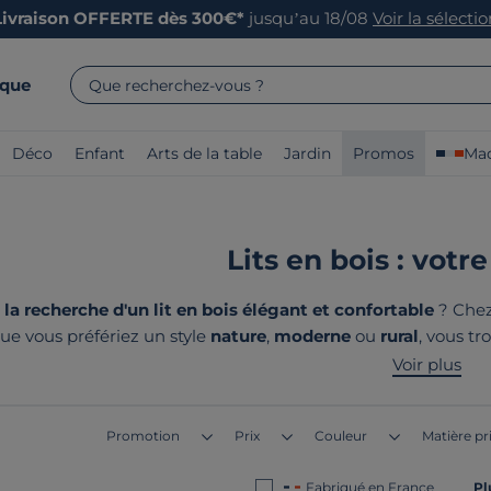
Livraison OFFERTE dès 300€*
jusqu’au 18/08
Voir la sélecti
rque
Que recherchez-vous ?
Déco
Enfant
Arts de la table
Jardin
Promos
Mad
Lits en bois : votr
 la recherche d'un lit en bois élégant et confortable
? Chez
Que vous préfériez un style
nature
,
moderne
ou
rural
, vous t
 options, nous avons des lits avec
rangement intégré
pour m
Voir plus
produits sont
fabriqués en Fran
Promotion
Prix
Couleur
Matière pr
Fabriqué en France
Pl