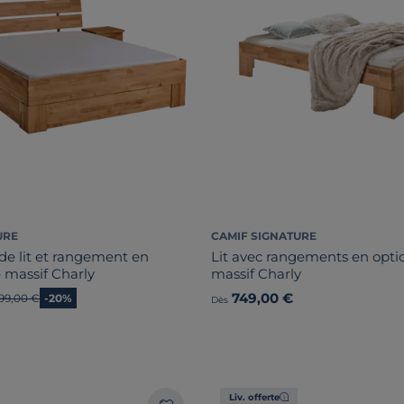
URE
CAMIF SIGNATURE
 de lit et rangement en
Lit avec rangements en opti
 massif Charly
massif Charly
749,00 €
ncien prix
99,00 €
-20%
Dès
Liv. offerte