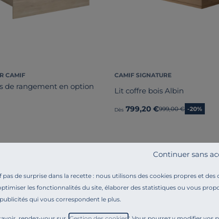
R CAMIF
CAMIF SIGNATURE
irs de rangement en option
Lit coffre bois Albin
799,20 €
Ancien prix
999,00 €
-20%
Dès
Continuer sans ac
Exclusivité
pas de surprise dans la recette : nous utilisons des cookies propres et des
optimiser les fonctionnalités du site, élaborer des statistiques ou vous propo
 publicités qui vous correspondent le plus.
avoir, rendez-vous sur "
Gestion des cookies
". Vous pourrez y modifier vos 