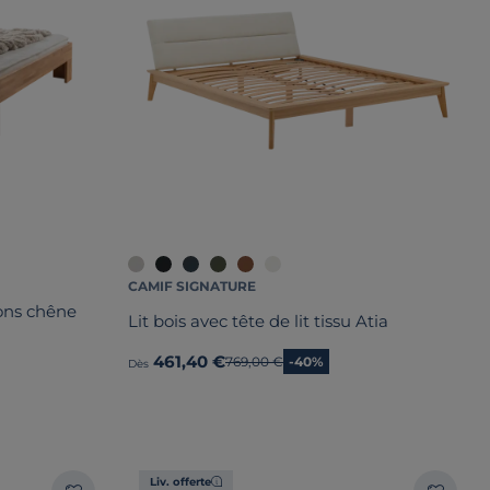
CAMIF SIGNATURE
ons chêne
Lit bois avec tête de lit tissu Atia
461,40 €
Ancien prix
769,00 €
-40%
Dès
Liv. offerte