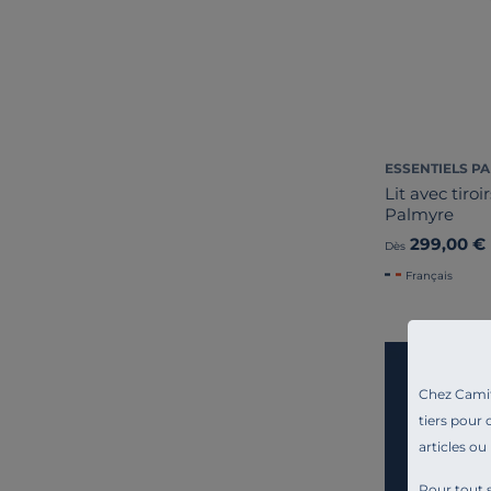
ESSENTIELS PA
Lit avec tiro
Palmyre
299,00 €
Dès
Français
Chez Camif 
tiers pour 
articles ou
Pour tout s