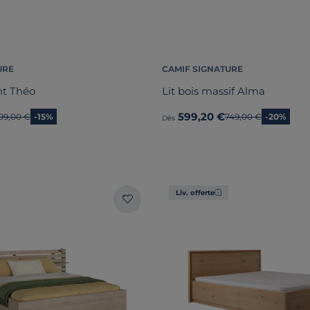
URE
CAMIF SIGNATURE
nt Théo
Lit bois massif Alma
599,20 €
ncien prix
99,00 €
-15%
Ancien prix
749,00 €
-20%
Dès
Liv. offerte