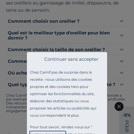
ses oreillers au garnissage de millet, d'épeautre, de
laine ou de sarrazin.
Comment choisir son oreiller ?
Quel est le meilleur type d'oreiller pour bien
dormir ?
Comment choisir la taille de son oreiller ?
Continuer sans accepter
Comment laver des oreillers en machine ?
Chez Camif pas de surprise dans la
Où acheter des oreillers ?
recette : nous utilisons des cookies
Quel type d'oreiller quand on dort sur le côté ?
propres et des cookies tiers pour
optimiser les fonctionnalités du site,
Chez Camif, on innove en permanence. Notre équipe éditoriale a
par exemple généré cette page à l'aide d'une intelligence artificielle.
élaborer des statistiques ou vous
Des retours ? Nous sommes à l'écoute. Tout comme la
transparence, l'amélioration continue fait partie de nos
proposer les articles ou publicités qui
engagements.
-5%
vous correspondent le plus.
P
O
Pour tout savoir, rendez-vous sur "
U
R
Paiement sécurisé