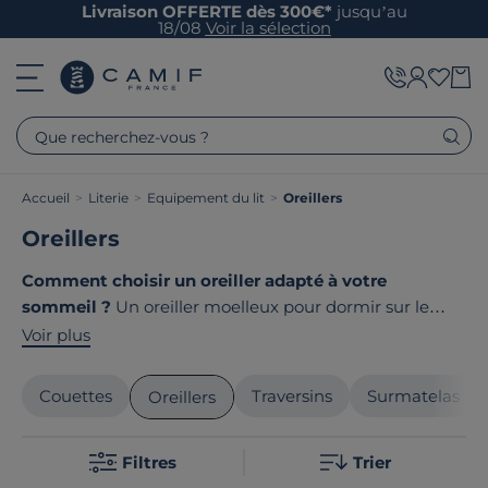
Livraison OFFERTE dès 300€*
jusqu’au
18/08
Voir la sélection
Que recherchez-vous ?
Accueil
>
Literie
>
Equipement du lit
>
Oreillers
Oreillers
Comment choisir un oreiller adapté à votre
sommeil ?
Un oreiller moelleux pour dormir sur le
ventre, ferme pour le côté ou ergonomique pour le
Voir plus
dos ? Entre mousse à mémoire de forme, plantes et
duvet, le choix de votre oreiller est très personnel. Chez
Couettes
Traversins
Surmatelas
Oreillers
Camif, nous vous guidons vers l'oreiller qui vous
garantira des nuits réparatrices. Le point commun de
Filtres
Trier
nos produits ? Ils sont tous
fabriqués en France ou en