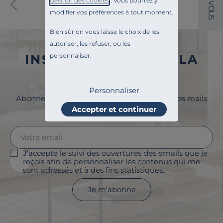
Gestion des cookies
". Vous pourrez y
V
O
modifier vos préférences à tout moment.
U
S
Bien sûr on vous laisse le choix de les
autoriser, les refuser, ou les
INSCRIVEZ-VOUS À LA
personnaliser.
NEWSLETTER
Personnaliser
Abonnez-vous à la newsletter et surveillez vos mails
pour profiter de 5% de remise !
Accepter et continuer
J'accepte le suivi des ouvertures des emails que je
reçois afin de personnaliser les contenus qui me
sont adressés et à des fins statistiques.
Je m'abonne