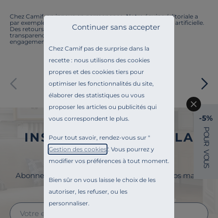
Chez Camif, on innove en permanence. Notre équipe éditoriale a
par exemple généré cette page à l'aide d'une intelligence artificielle.
Continuer sans accepter
Des retours ? Nous sommes à l'écoute. Tout comme la
transparence, l'amélioration continue fait partie de nos
engagements.
Chez Camif pas de surprise dans la
recette : nous utilisons des cookies
propres et des cookies tiers pour
Paiement sécurisé
optimiser les fonctionnalités du site,
élaborer des statistiques ou vous
proposer les articles ou publicités qui
-5%
vous correspondent le plus.
P
INSCRIVEZ-VOUS À LA
O
Pour tout savoir, rendez-vous sur "
U
R
Gestion des cookies
". Vous pourrez y
NEWSLETTER
V
O
modifier vos préférences à tout moment.
U
S
Abonnez-vous à la newsletter et surveillez vos mails
Bien sûr on vous laisse le choix de les
pour profiter de 5% de remise !
autoriser, les refuser, ou les
personnaliser.