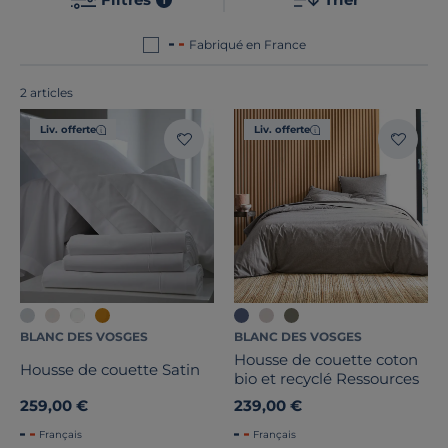
de nos produits ? Ils sont tous
fabriqués en France ou
en Europe
!
Fabriqué en France
Traitement
2 articles
Liv. offerte
Liv. offerte
Prix
Promotion
Note des clients
Stock
Certifications et labels
BLANC DES VOSGES
BLANC DES VOSGES
Housse de couette coton
Housse de couette Satin
Pays de fabrication
bio et recyclé Ressources
259,00 €
239,00 €
Français
Français