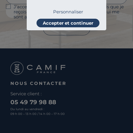
J'accepte le suivi des ouvertures des emails que je
Personnaliser
reçois afin de personnaliser les contenus qui me
sont adressés et à des fins statistiques.
Accepter et continuer
Je m'abonne
NOUS CONTACTER
Service client :
05 49 79 98 88
Du lundi au vendredi :
09 h 00 – 13 h 00 / 14 h 00 – 17 h 00