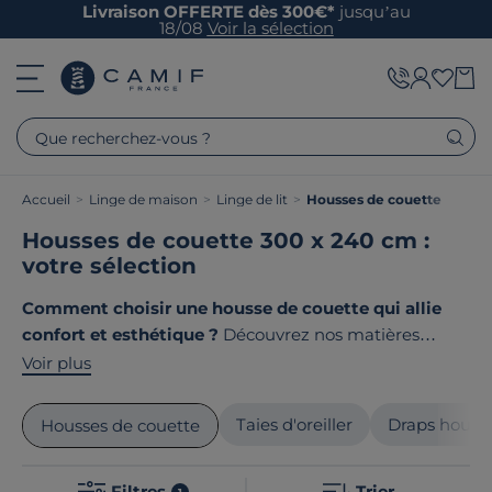
Livraison OFFERTE dès 300€*
jusqu’au
18/08
Voir la sélection
Que recherchez-vous ?
Accueil
>
Linge de maison
>
Linge de lit
>
Housses de couette
Housses de couette 300 x 240 cm :
votre sélection
Comment choisir une housse de couette qui allie
confort et esthétique ?
Découvrez nos matières
nobles comme le coton issu de l'agriculture biologique,
Voir plus
le lin ou la gaze de coton, aux dimensions adaptées
pour chaque lit. Chez Camif, découvrez des collections
Taies d'oreiller
Draps houss
Housses de couette
tissées avec soin pour sublimer votre chambre et vous
offrir des nuits douces et apaisantes. Le point commun
Filtres
Trier
1