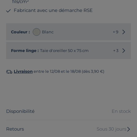
fils/cm²
Fabricant avec une démarche RSE
Choisir
Couleur :
Blanc
+ 9
Choisir
Forme linge :
Taie d'oreiller 50 x 75 cm
+ 3
Livraison
entre le 12/08 et le 18/08 (dès 3,90 €)
Disponibilité
En stock
Retours
Sous 30 jours