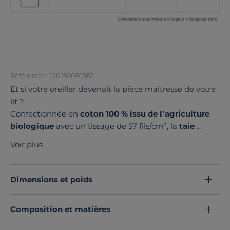
Référence : 100192081382
Et si votre oreiller devenait la pièce maîtresse de votre
lit ?
Confectionnée en
coton 100 % issu de l’agriculture
biologique
avec un tissage de 57 fils/cm², la
taie
d’oreiller Fil & Sens
offre tout le confort souhaité. Elle
Voir plus
est disponible dans une
large palette de couleurs et
de formats
pour s’adapter à toutes vos envies déco.
Fabriquée avec soin en France
, elle se combine
Dimensions et poids
parfaitement avec le reste de votre linge de lit pour un
effet mix and match tendance et harmonieux. Un
Composition et matières
indispensable au charme intemporel.
Adoptez cette taie d’oreiller et transformez vos nuits