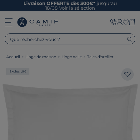
Livraison OFFERTE dès 300€*
jusqu’au
18/08
Voir la sélection
Que recherchez-vous ?
Accueil
>
Linge de maison
>
Linge de lit
>
Taies d'oreiller
Exclusivité