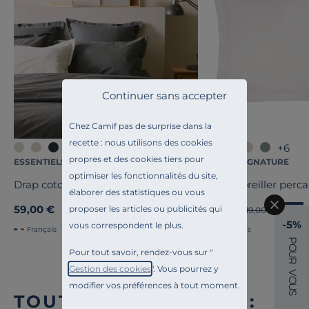
Continuer sans accepter
Chez Camif pas de surprise dans la
recette : nous utilisons des cookies
+4
+6
propres et des cookies tiers pour
ESSENTIELS PAR CAMIF
CAMIF SIGNATURE
optimiser les fonctionnalités du site,
Drap coton bio Fil & Sens
Taie d'oreiller perca
élaborer des statistiques ou vous
59,00 €
15,20 €
proposer les articles ou publicités qui
Ancien prix
19,00 €
-20%
-5%
vous correspondent le plus.
Français
Français
P
O
Pour tout savoir, rendez-vous sur "
U
R
Gestion des cookies
". Vous pourrez y
V
O
modifier vos préférences à tout moment.
U
S
TOUTE NOTRE OFFRE :