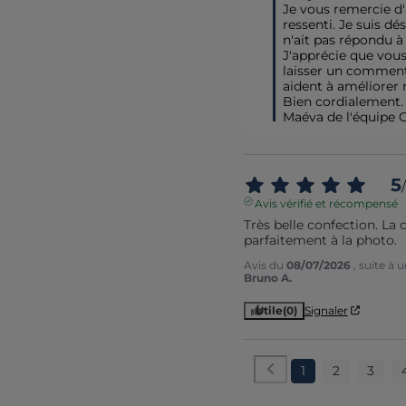
Je vous remercie d'
ressenti. Je suis dé
n'ait pas répondu à 
J'apprécie que vous
laisser un commenta
aident à améliorer n
Bien cordialement.

Maéva de l'équipe 
5
/
Avis vérifié et récompensé
Très belle confection. La 
parfaitement à la photo.
Avis du
08/07/2026
, suite à
Bruno A.
Utile
(0)
Signaler
1
2
3