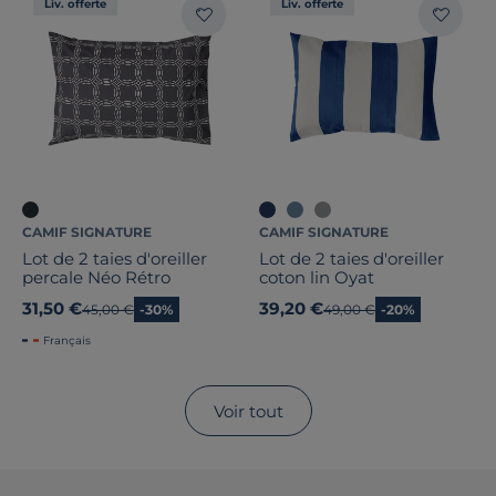
Liv. offerte
Liv. offerte
CAMIF SIGNATURE
CAMIF SIGNATURE
Lot de 2 taies d'oreiller
Lot de 2 taies d'oreiller
percale Néo Rétro
coton lin Oyat
31,50 €
39,20 €
Ancien prix
45,00 €
-30%
Ancien prix
49,00 €
-20%
Français
Voir tout