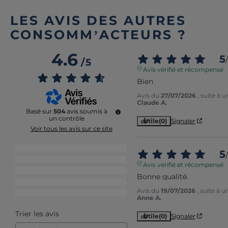
LES AVIS DES AUTRES
CONSOMM’ACTEURS ?
4.6
5
/
/
5
Avis vérifié et récompensé
Bien
Avis du
27/07/2026
, suite à 
Claude A.
Basé sur
504
avis soumis à
un contrôle
Utile
(0)
Signaler
Voir tous les avis sur ce site
5
étoiles
374
5
/
4
étoiles
90
Avis vérifié et récompensé
3
étoiles
22
Bonne qualité.
2
étoiles
7
Avis du
19/07/2026
, suite à 
1
étoile
11
Anne A.
Trier les avis
Utile
(0)
Signaler