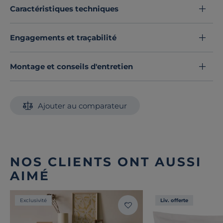
en moments de pur bien-être.
Caractéristiques techniques
Découvrez toute notre sélection :
Taies d'oreiller
Engagements et traçabilité
Montage et conseils d'entretien
Ajouter au comparateur
NOS CLIENTS ONT AUSSI
AIMÉ
Exclusivité
Liv. offerte