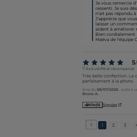
Je vous remercie d'
ressenti. Je suis dé
n'ait pas répondu à 
J'apprécie que vous
laisser un commenta
aident à améliorer n
Bien cordialement.

Maéva de l'équipe 
5
/
Avis vérifié et récompensé
Très belle confection. La 
parfaitement à la photo.
Avis du
08/07/2026
, suite à
Bruno A.
Utile
(0)
Signaler
1
2
3