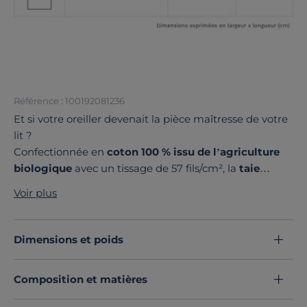
Référence : 100192081236
Et si votre oreiller devenait la pièce maîtresse de votre
lit ?
Confectionnée en
coton 100 % issu de l’agriculture
biologique
avec un tissage de 57 fils/cm², la
taie
d’oreiller Fil & Sens
offre tout le confort souhaité. Elle
Voir plus
est disponible dans une
large palette de couleurs et
de formats
pour s’adapter à toutes vos envies déco.
Fabriquée avec soin en France
, elle se combine
Dimensions et poids
parfaitement avec le reste de votre linge de lit pour un
effet mix and match tendance et harmonieux. Un
Composition et matières
indispensable au charme intemporel.
Adoptez cette taie d’oreiller et transformez vos nuits