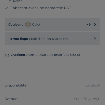
fils/cm²
Fabricant avec une démarche RSE
Choisir
Couleur :
Galet
+ 9
Choisir
Forme linge :
Taie d'oreiller 65 x 65 cm
+ 1
Livraison
entre le 12/08 et le 18/08 (dès 3,90 €)
Disponibilité
En stock
Retours
Sous 30 jours