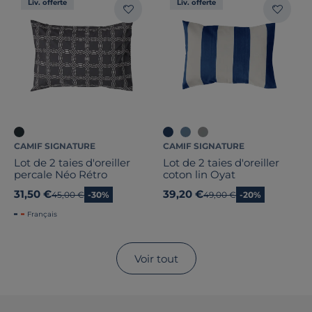
Liv. offerte
Liv. offerte
CAMIF SIGNATURE
CAMIF SIGNATURE
Lot de 2 taies d'oreiller
Lot de 2 taies d'oreiller
percale Néo Rétro
coton lin Oyat
31,50 €
39,20 €
Ancien prix
45,00 €
-30%
Ancien prix
49,00 €
-20%
Français
Voir tout