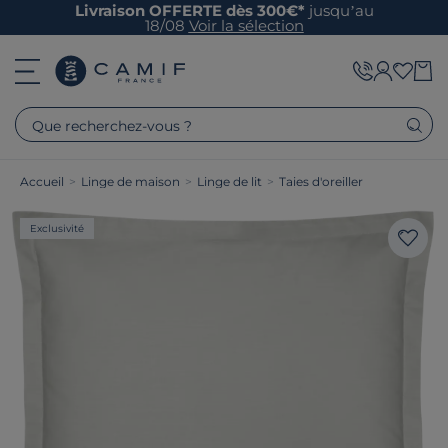
Livraison OFFERTE dès 300€*
jusqu’au
18/08
Voir la sélection
Que recherchez-vous ?
Accueil
>
Linge de maison
>
Linge de lit
>
Taies d'oreiller
Exclusivité