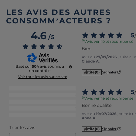
LES AVIS DES AUTRES
CONSOMM’ACTEURS ?
4.6
5
/
/
5
Avis vérifié et récompensé
Bien
Avis du
27/07/2026
, suite à 
Claude A.
Basé sur
504
avis soumis à
un contrôle
Utile
(0)
Signaler
Voir tous les avis sur ce site
5
étoiles
374
5
/
4
étoiles
90
Avis vérifié et récompensé
3
étoiles
22
Bonne qualité.
2
étoiles
7
Avis du
19/07/2026
, suite à 
1
étoile
11
Anne A.
Trier les avis
Utile
(0)
Signaler