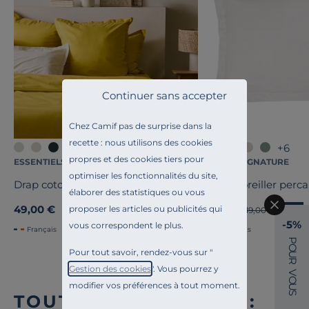
Continuer sans accepter
Chez Camif pas de surprise dans la
recette : nous utilisons des cookies
+4
+6
propres et des cookies tiers pour
ESSENTIELS PAR CAMIF
CAMIF SIGNATURE
optimiser les fonctionnalités du site,
Drap coton bio Fil & Sens
Taie d'oreiller perca
élaborer des statistiques ou vous
49,00 €
15,20 €
proposer les articles ou publicités qui
Ancien prix
19,00 €
-20%
-5%
vous correspondent le plus.
Français
Français
P
O
Pour tout savoir, rendez-vous sur "
U
R
Gestion des cookies
". Vous pourrez y
V
O
modifier vos préférences à tout moment.
U
S
TOUTE NOTRE OFFRE :