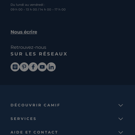
Du lundi au vendredi :
09 h 00 – 13 h 00 / 14 h 00 – 17 h 00
Nous écrire
Retrouvez-nous
SUR LES RÉSEAUX
DÉCOUVRIR CAMIF
La marque
SERVICES
Notre mission
Services et avantages
Nos collections
AIDE ET CONTACT