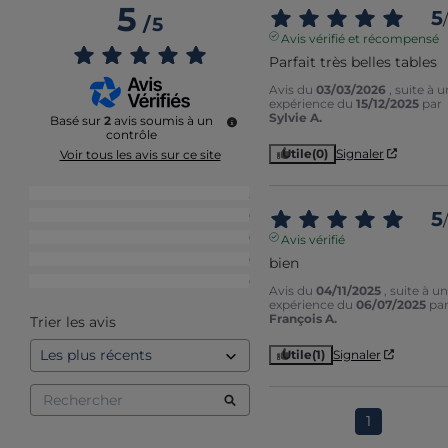
5
5
/
/
5
Avis vérifié et récompensé
Parfait très belles tables
Avis du
03/03/2026
, suite à 
expérience du
15/12/2025
par
Sylvie A.
Basé sur
2
avis soumis à un
contrôle
Utile
(0)
Signaler
Voir tous les avis sur ce site
5
étoiles
2
5
4
étoiles
0
/
3
étoiles
0
Avis vérifié
2
étoiles
0
bien
1
étoile
0
Avis du
04/11/2025
, suite à u
expérience du
06/07/2025
pa
François A.
Trier les avis
Utile
(1)
Signaler
1