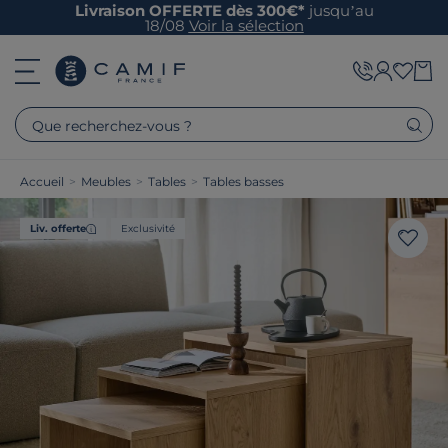
Livraison OFFERTE dès 300€*
jusqu’au
18/08
Voir la sélection
Que recherchez-vous ?
Accueil
>
Meubles
>
Tables
>
Tables basses
Liv. offerte
Exclusivité