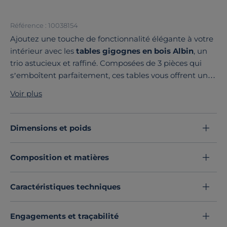
Référence : 10038154
Ajoutez une touche de fonctionnalité élégante à votre
intérieur avec les
tables gigognes en bois Albin
, un
trio astucieux et raffiné. Composées de 3 pièces qui
s’emboîtent parfaitement, ces tables vous offrent un
gain de place optimal tout en apportant du style à
Voir plus
votre salon.
Conçues en placage chêne véritable
, chaque table
met en valeur les nœuds et veinages naturels du bois,
Dimensions et poids
soigneusement sélectionnés à la main, pour un
rendu
authentique et chaleureux
. Le design épuré et
Composition et matières
naturel des tables Albin s’intègre facilement dans tous
les styles d’intérieur, qu’il soit moderne ou plus
traditionnel.
Caractéristiques techniques
Pratiques et polyvalentes, elles se déploient en un clin
d’œil pour s’adapter à vos besoins : en tables
Engagements et traçabilité
d’appoint lors de réceptions, en supports décoratifs ou