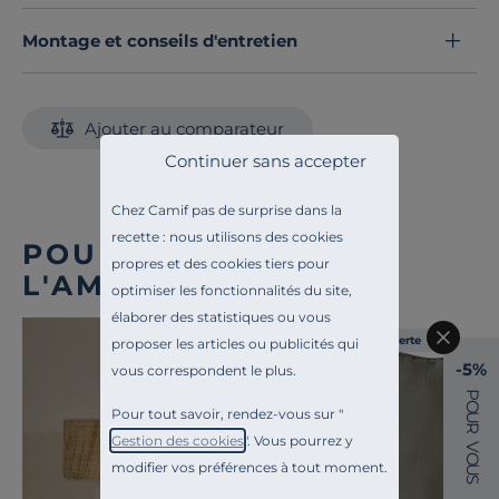
tout simplement comme espace supplémentaire au
quotidien. Et lorsque vous n'en avez plus l'utilité, il
Montage et conseils d'entretien
suffit de les emboîter pour un
rangement compact et
élégant
Optez pour les tables gigognes Albin et profitez d’un
Ajouter au comparateur
mobilier à la fois design et ingénieux, alliant
Continuer sans accepter
esthétisme naturel et praticité pour sublimer votre
intérieur.
Chez Camif pas de surprise dans la
Découvrez toute notre sélection :
Tables basses
recette : nous utilisons des cookies
POUR COMPLÉTER
propres et des cookies tiers pour
L'AMBIANCE
optimiser les fonctionnalités du site,
élaborer des statistiques ou vous
Liv. offerte
proposer les articles ou publicités qui
-5%
vous correspondent le plus.
P
O
Pour tout savoir, rendez-vous sur "
U
R
Gestion des cookies
". Vous pourrez y
V
O
modifier vos préférences à tout moment.
U
S