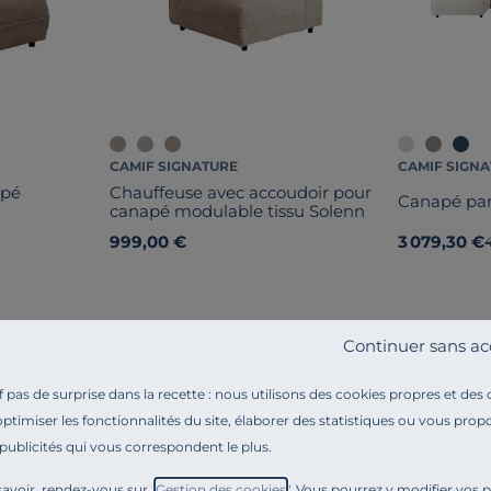
CAMIF SIGNATURE
CAMIF SIGN
apé
Chauffeuse avec accoudoir pour
Canapé pan
canapé modulable tissu Solenn
999,00 €
3 079,30 €
Continuer sans ac
pas de surprise dans la recette : nous utilisons des cookies propres et des
optimiser les fonctionnalités du site, élaborer des statistiques ou vous propo
 publicités qui vous correspondent le plus.
Référence : 100393212174
Un canapé à composer !
avoir, rendez-vous sur "
Gestion des cookies
". Vous pourrez y modifier vos 