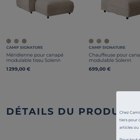
CAMIF SIGNATURE
CAMIF SIGNATURE
Méridienne pour canapé
Chauffeuse pour can
modulable tissu Solenn
modulable Solenn
1 299,00 €
699,00 €
DÉTAILS DU PRODUIT
Chez Camif 
tiers pour 
articles ou
Pour tout s