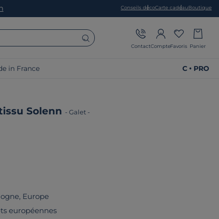
on
Conseils déco
Carte cadeau
Boutique
Contact
Compte
Favoris
Panier
e in France
C • PRO
tissu Solenn
-
Galet
-
logne, Europe
rêts européennes