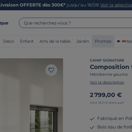
Livraison OFFERTE dès 300€*
jusqu’au 18/08
Voir la sélecti
rque
Que recherchez-vous ?
Déco
Enfant
Arts de la table
Jardin
Promos
Mad
CAMIF SIGNATURE
Composition 
Méridienne gauche
Voir la description
2 799,00 €
Dont 35,11 € d'éco-part
Fabriqué en Po
Bois issu de fo