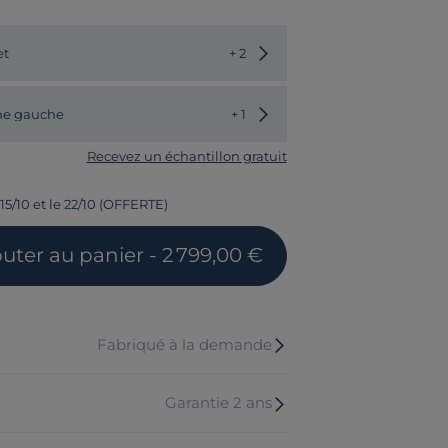
Choisir une autre couleur
et
+ 2
Choisir un autre modèle
ne gauche
+ 1
Recevez un échantillon gratuit
15/10 et le 22/10 (OFFERTE)
outer
au panier
- 2 799,00 €
Fabriqué à la demande
Garantie 2 ans