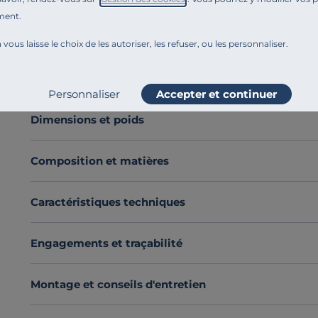
La collection Solenn vous permettra de façonner votre i
ment.
Facile à déplacer
, la chauffeuse simple peut s'utilise
 vous laisse le choix de les autoriser, les refuser, ou les personnaliser.
éléments de la composition pour un canapé à votre i
Les éléments de la collection Solenn sauront créer l'u
Voir plus
famille, entre amis ou pour un instant de détente.
Personnaliser
Accepter et continuer
Le plus de cette collection :
son grand confort d'assis
Opter pour la composition Solenn
, c'est renouer ave
Dimensions et poids
Découvrez toute notre sélection :
Canapés modulable
Composition et matières
Caractéristiques techniques
Engagements et traçabilité
Montage et conseils d'entretien