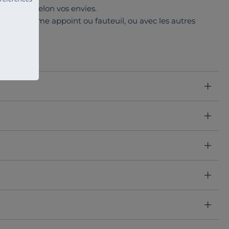
ntérieur selon vos envies.
r seule, comme appoint ou fauteuil, ou avec les autres
mage.
nivers idéal que ce soit pour un moment convivial en
e
obtenu par l'assemblage de 3 mousses différentes.
c le plaisir de vivre dans un intérieur à votre image.
s