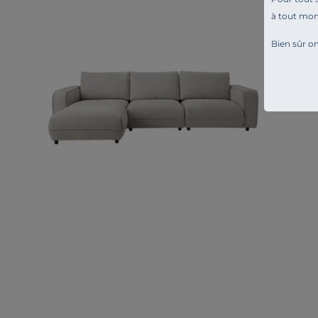
à tout mo
Bien sûr on