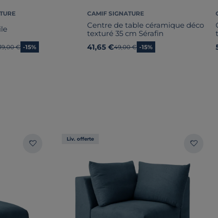
ATURE
CAMIF SIGNATURE
Centre de table céramique déco
ile
texturé 35 cm Sérafin
41,65 €
Ancien prix
119,00 €
-15%
Ancien prix
49,00 €
-15%
Liv. offerte