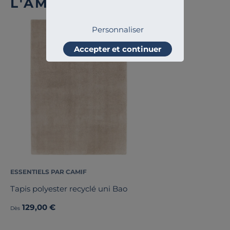
L'AMBIANCE
Personnaliser
Accepter et continuer
ESSENTIELS PAR CAMIF
Tapis polyester recyclé uni Bao
129,00 €
Dès