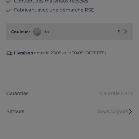
Contient des matériaux recyclés
Fabricant avec une démarche RSE
Choisir
Couleur :
Lin
+ 5
Livraison
entre le 23/09 et le 30/09 (OFFERTE)
Garanties
Garantie 5 ans
Retours
Sous 30 jours