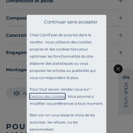
Dimensions et poids
pour les environnements collaboratifs ou les postes
nécessitant de la flexibilité.
Composition et matières
Grâce à la qualité de fabrication signée Sokoa, ce siège
Continuer sans accepter
conjugue robustesse, confort et style, faisant de lui une
solution idéale pour ceux qui recherchent un mobilier
Caractéristiques techniques
Chez Camif pas de surprise dans la
à la fois pratique et raffiné pour leur bureau.
recette : nous utilisons des cookies
Découvrez toute notre sélection :
Chaises de bureau
propres et des cookies tiers pour
Engagements et traçabilité
optimiser les fonctionnalités du site,
élaborer des statistiques ou vous
Montage et conseils d'entretien
proposer les articles ou publicités qui
-5%
vous correspondent le plus.
P
O
Pour tout savoir, rendez-vous sur "
U
Ajouter au comparateur
R
Gestion des cookies
". Vous pourrez y
V
O
modifier vos préférences à tout moment.
U
S
Bien sûr on vous laisse le choix de les
autoriser, les refuser, ou les
POUR COMPLÉTER
personnaliser.