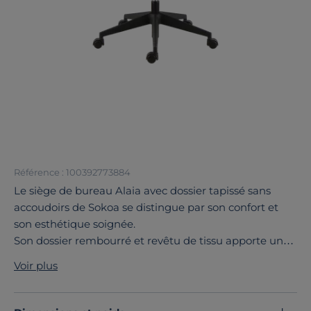
Référence : 100392773884
Le siège de bureau Alaia avec dossier tapissé sans
accoudoirs de Sokoa se distingue par son confort et
son esthétique soignée.
Son dossier rembourré et revêtu de tissu apporte une
assise agréable tout en offrant une touche chaleureuse
Voir plus
et élégante à votre espace de travail. Dépourvu
d’accoudoirs, il favorise une grande liberté de
mouvement et permet de gagner de la place, un atout