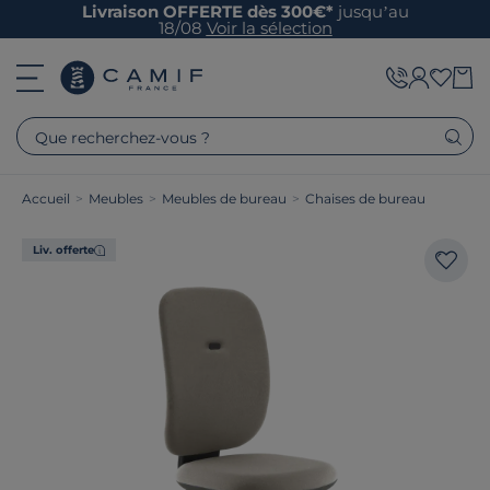
Livraison OFFERTE dès 300€*
jusqu’au
18/08
Voir la sélection
Que recherchez-vous ?
Accueil
>
Meubles
>
Meubles de bureau
>
Chaises de bureau
Liv. offerte