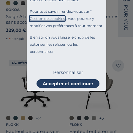
+2
+2
P
SOKOA
SOKOA
O
Pour tout savoir, rendez-vous sur "
U
R
Siége Alaia dossier tapissé
Siége Alaia dossier résille
Gestion des cookies
". Vous pourrez y
V
sans accoudoirs
sans accoudoirs
O
modifier vos préférences à tout moment.
U
329,00 €
349,00 €
S
Bien sûr on vous laisse le choix de les
Français
Français
autoriser, les refuser, ou les
personnaliser.
Liv. offerte
Liv. offerte
Personnaliser
Accepter et continuer
+2
+2
FLOKK
FLOKK
Fauteuil de bureau sans
Fauteuil entièrement