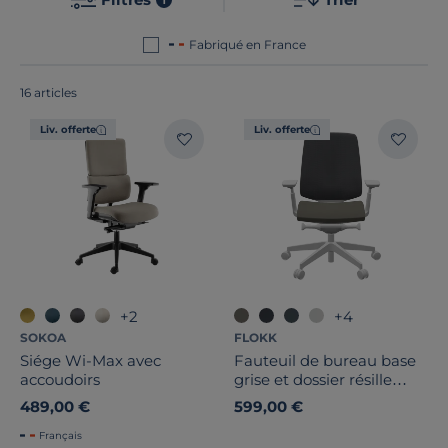
commun de nos produits ? Ils sont tous
fabriqués en
France ou en Europe
!
Fabriqué en France
16 articles
Liv. offerte
Liv. offerte
Hauteur
Profondeur
+2
+4
Marque
SOKOA
FLOKK
Siége Wi-Max avec
Fauteuil de bureau base
accoudoirs
grise et dossier résille
Stock
Light Up 250SL
489,00 €
599,00 €
Certifications et labels
Français