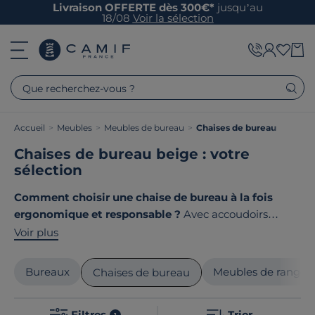
Livraison OFFERTE dès 300€*
jusqu’au
18/08
Voir la sélection
Que recherchez-vous ?
Accueil
>
Meubles
>
Meubles de bureau
>
Chaises de bureau
Chaises de bureau beige : votre
sélection
Comment choisir une chaise de bureau à la fois
ergonomique et responsable ?
Avec accoudoirs
réglables, dossier ajustable ou assise modulable : les
Voir plus
chaises de bureau
s'adaptent à votre morphologie
pour un confort optimal. Chez Camif, nous
Bureaux
Meubles de range
Chaises de bureau
sélectionnons des modèles qui allient bien-être au
travail et fabrication locale responsable. Le point
Filtres
Trier
1