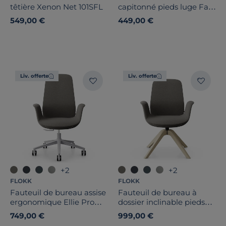
têtière Xenon Net 101SFL
capitonné pieds luge Fan
10V
549,00 €
449,00 €
Liv. offerte
Liv. offerte
+2
+2
FLOKK
FLOKK
Fauteuil de bureau assise
Fauteuil de bureau à
ergonomique Ellie Pro
dossier inclinable pieds
10ST
bois Ellie Pro 20HW
749,00 €
999,00 €