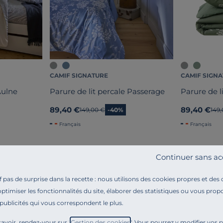
CAMIF SIGNATURE
CAMIF SIGN
Aulne
Parure de lit percale Passerage
Parure de l
89,40 €
89,40 €
Ancien prix
149,00 €
-40%
Anci
149
Français
Français
Continuer sans ac
pas de surprise dans la recette : nous utilisons des cookies propres et des
optimiser les fonctionnalités du site, élaborer des statistiques ou vous propo
 publicités qui vous correspondent le plus.
Référence : 100391954158
Vous souhaitez réveiller vos souvenirs d’été en bord d
avoir, rendez-vous sur "
Gestion des cookies
". Vous pourrez y modifier vos 