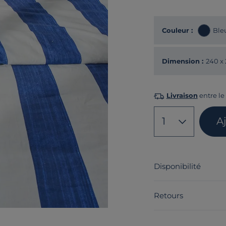
Couleur :
Ble
Dimension :
240 x
Livraison
entre le 
1
A
Disponibilité
Retours