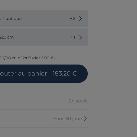
Choisir une autre couleur
u Nautique
+ 2
Choisir une autre dimension
 220 cm
+ 1
10/08 et le 12/08 (dès 5,90 €)
jouter
au panier
- 183,20 €
En stock
Sous 30 jours