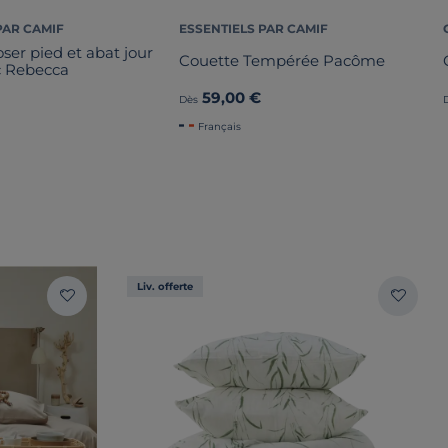
PAR CAMIF
ESSENTIELS PAR CAMIF
er pied et abat jour
Couette Tempérée Pacôme
nc Rebecca
59,00 €
Dès
Français
Liv. offerte