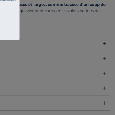
re, généreuses et larges, comme tracées d’un coup de
bruns salés qui viennent caresser les volets patinés des
elle offre une matière au toucher doux et frais, alliant
 housse de couette pour lit double et de deux taies
 aux accents marins.