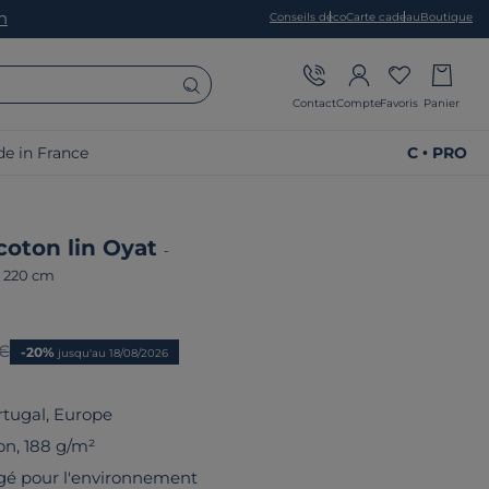
on
Conseils déco
Carte cadeau
Boutique
Contact
Compte
Favoris
Panier
e in France
C • PRO
 coton lin Oyat
-
x 220 cm
prix
 €
-20%
jusqu'au 18/08/2026
rtugal, Europe
on, 188 g/m²
gé pour l'environnement