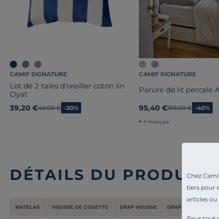
CAMIF SIGNATURE
CAMIF SIGNATURE
Lot de 2 taies d'oreiller coton lin
Parure de lit percale 
Oyat
39,20 €
95,40 €
Ancien prix
49,00 €
-20%
Ancien prix
159,00 €
-40%
Français
DÉTAILS DU PRODUIT
Chez Camif 
tiers pour 
articles ou
Pour tout s