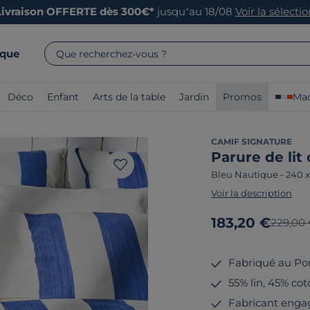
Livraison OFFERTE dès 300€*
jusqu’au 18/08
Voir la sélecti
rque
Que recherchez-vous ?
Déco
Enfant
Arts de la table
Jardin
Promos
Mad
CAMIF SIGNATURE
Parure de lit
Bleu Nautique
-
240 
Voir la description
Nouveau prix
183,20 €
Ancien 
229,00
Fabriqué au Po
55% lin, 45% cot
Fabricant enga