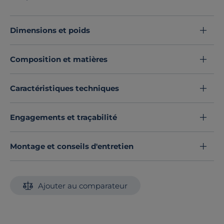
étagères (dont 3 réglables). Il est possible de monter
les 3 portes à droite ou à gauche. Le dos du meuble
est ajouré pour favoriser l’aération.
Dimensions et poids
Découvrez toute notre sélection :
Meubles à chaussures
Composition et matières
Caractéristiques techniques
Engagements et traçabilité
Montage et conseils d'entretien
Ajouter au comparateur