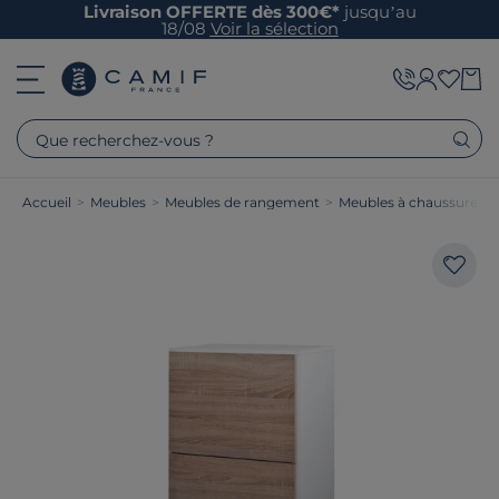
Livraison OFFERTE dès 300€*
jusqu’au
18/08
Voir la sélection
Que recherchez-vous ?
Accueil
>
Meubles
>
Meubles de rangement
>
Meubles à chaussures