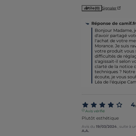
Utile
(0)
Signaler
Réponse de
camif.fr
Bonjour Madame, je
d'avoir partagé votr
l'achat de votre me
Morance. Je suis ra
votre produit vous s
difficultés de régla
s'agissait-il selon 
clarté de la notice o
techniques ? Notre 
écoute, je vous souh
Léa de l'équipe Cam
4
Avis vérifié
Plutôt esthétique
Avis du
19/03/2024
, suite à 
A.A.