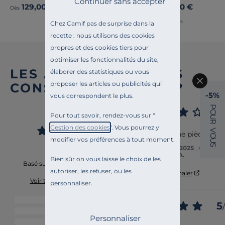
Continuer sans accepter
129,00 €
85,00 €
Dès
Dès
Français
Chez Camif pas de surprise dans la
recette : nous utilisons des cookies
propres et des cookies tiers pour
optimiser les fonctionnalités du site,
LES AVIS DES AUTRES
élaborer des statistiques ou vous
proposer les articles ou publicités qui
CONSOMM’ACTEURS ?
-5%
vous correspondent le plus.
4
P
4
O
/
5
Pour tout savoir, rendez-vous sur "
U
Avis vérifié
R
Gestion des cookies
". Vous pourrez y
V
Bien mais une pièce man
O
modifier vos préférences à tout moment.
U
S
Avis du
05/08/2025
, suite à
JEAN PIERRE A.
Bien sûr on vous laisse le choix de les
Basé sur
57
avis soumis à un
contrôle
autoriser, les refuser, ou les
Utile
(0)
Signaler
Voir tous les avis sur ce site
personnaliser.
5
étoiles
27
5
/
4
étoiles
18
Avis vérifié
Personnaliser
3
étoiles
5