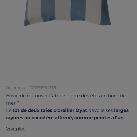
Référence : 100391964165
Envie de retrouver l’atmosphère des étés en bord de
mer ?
Le
lot de deux taies d'oreiller Oyat
dévoile ses
larges
rayures au caractère affirmé, comme peintes d’un
coup de pinceau
, évoquant les promenades sur le
Voir plus
littoral et les embruns caressant les façades.