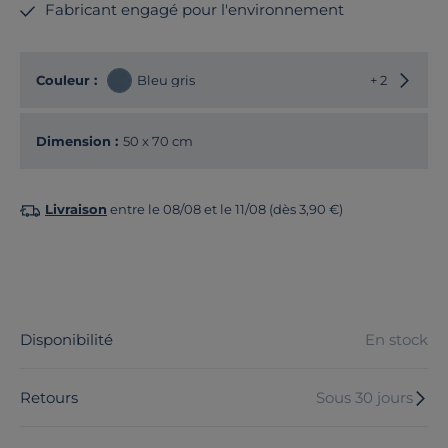
Fabricant engagé pour l'environnement
Choisir
Couleur :
Bleu gris
+ 2
Dimension :
50 x 70 cm
Livraison
entre le 08/08 et le 11/08 (dès 3,90 €)
Disponibilité
En stock
Retours
Sous 30 jours