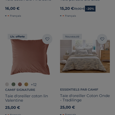
16,00 €
15,20 €
Ancien prix
19,00 €
-20%
Français
Français
Liv. offerte
Nouveauté
+12
ESSENTIELS PAR CAMIF
CAMIF SIGNATURE
Taie d'oreiller Coton Onde
Taie d'oreiller coton lin
- Tradilinge
Valentine
25,00 €
25,00 €
Français
Français