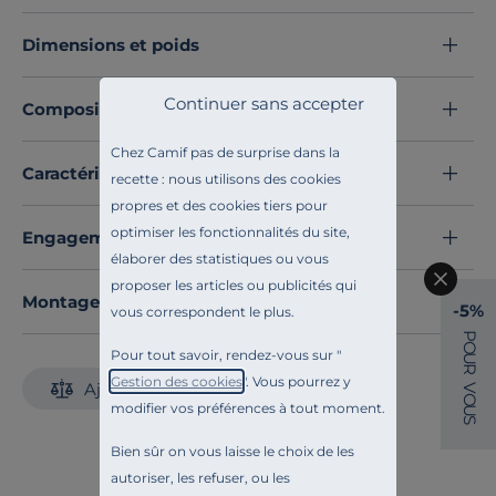
Confectionnée dans un subtil
mélange de coton et de
lin
, elle offre une matière fraîche et agréable au
Dimensions et poids
toucher, alliant confort et authenticité.
Ce lot de deux taies d'oreiller insuffle à votre chambre
Continuer sans accepter
Composition et matières
une ambiance marine, à la fois apaisante et élégante.
Découvrez toute notre sélection :
Taies d'oreiller
Chez Camif pas de surprise dans la
Caractéristiques techniques
recette : nous utilisons des cookies
propres et des cookies tiers pour
optimiser les fonctionnalités du site,
Engagements et traçabilité
élaborer des statistiques ou vous
proposer les articles ou publicités qui
Montage et conseils d'entretien
-5%
vous correspondent le plus.
P
O
Pour tout savoir, rendez-vous sur "
U
R
Gestion des cookies
". Vous pourrez y
Ajouter au comparateur
V
O
modifier vos préférences à tout moment.
U
S
Bien sûr on vous laisse le choix de les
autoriser, les refuser, ou les