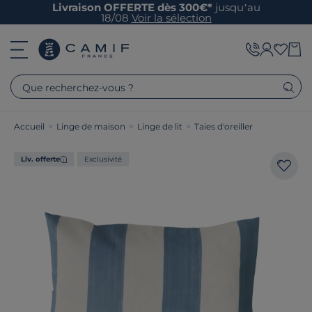
Livraison OFFERTE dès 300€*
jusqu’au
18/08
Voir la sélection
Que recherchez-vous ?
Accueil
>
Linge de maison
>
Linge de lit
>
Taies d'oreiller
Liv. offerte
Exclusivité