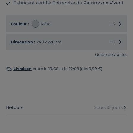
Fabricant certifié Entreprise du Patrimoine Vivant
Choisir
Couleur :
Métal
+ 3
Choisir
Dimension :
240 x 220 cm
+ 3
Guide des tailles
Livraison
entre le 19/08 et le 22/08 (dès 9,90 €)
Retours
Sous 30 jours