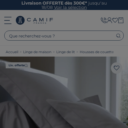
Livraison OFFERTE dès 300€*
jusqu’au
18/08
Voir la sélection
Que recherchez-vous ?
Accueil
>
Linge de maison
>
Linge de lit
>
Housses de couette
Liv. offerte