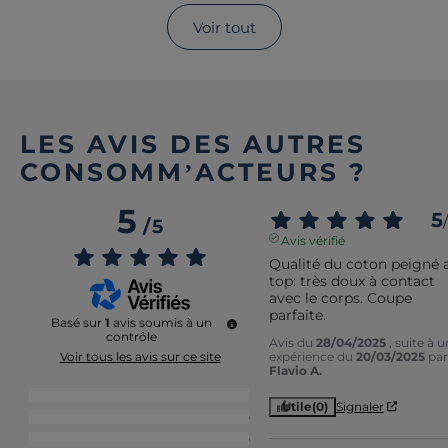
Voir tout
LES AVIS DES AUTRES
CONSOMM’ACTEURS ?
5
5
/
/
5
Avis vérifié
Qualité du coton peigné a
top: très doux à contact 
avec le corps. Coupe 
parfaite.
Basé sur
1
avis soumis à un
contrôle
Avis du
28/04/2025
, suite à 
expérience du
20/03/2025
par
Voir tous les avis sur ce site
Flavio A.
5
étoiles
1
Utile
(0)
Signaler
4
étoiles
0
3
étoiles
0