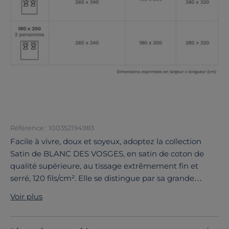
Référence : 100352194983
Facile à vivre, doux et soyeux, adoptez la collection
Satin de BLANC DES VOSGES, en satin de coton de
qualité supérieure, au tissage extrêmement fin et
serré, 120 fils/cm². Elle se distingue par sa grande
douceur, son bel aspect soyeux et sa tenue parfaite.
Voir plus
Cette housse de couette se décline dans une large
palette de coloris, pour se coordonner avec toutes vos
parures fantaisies.