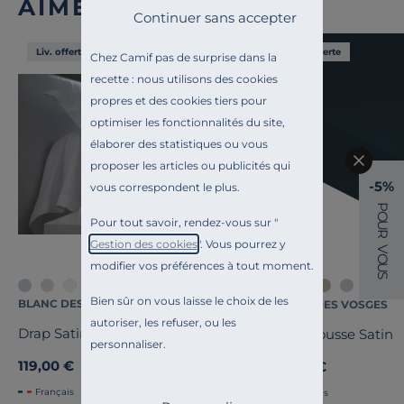
AIMÉ
Continuer sans accepter
Liv. offerte
Liv. offerte
Chez Camif pas de surprise dans la
recette : nous utilisons des cookies
propres et des cookies tiers pour
optimiser les fonctionnalités du site,
élaborer des statistiques ou vous
proposer les articles ou publicités qui
-5%
vous correspondent le plus.
P
O
Pour tout savoir, rendez-vous sur "
U
R
Gestion des cookies
". Vous pourrez y
V
O
modifier vos préférences à tout moment.
U
S
+2
Bien sûr on vous laisse le choix de les
BLANC DES VOSGES
BLANC DES VOSGES
autoriser, les refuser, ou les
Drap Satin
Drap housse Satin
personnaliser.
119,00 €
99,00 €
Français
Français