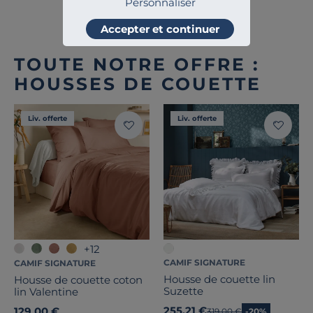
Personnaliser
Accepter et continuer
TOUTE NOTRE OFFRE :
HOUSSES DE COUETTE
Liv. offerte
Liv. offerte
+12
CAMIF SIGNATURE
CAMIF SIGNATURE
Housse de couette lin
Housse de couette coton
Suzette
lin Valentine
255,21 €
129,00 €
Ancien prix
319,00 €
-20%