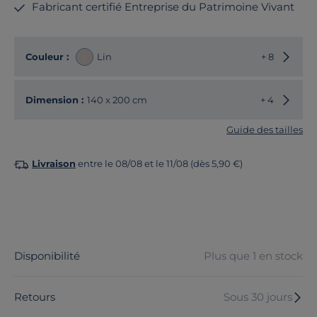
Fabricant certifié Entreprise du Patrimoine Vivant
Choisir
Couleur :
Lin
+ 8
Choisir
Dimension :
140 x 200 cm
+ 4
Guide des tailles
Livraison
entre le 08/08 et le 11/08 (dès 5,90 €)
Disponibilité
Plus que 1 en stock
Retours
Sous 30 jours