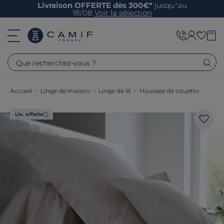
Livraison OFFERTE dès 300€*
jusqu’au
18/08
Voir la sélection
Que recherchez-vous ?
Accueil
>
Linge de maison
>
Linge de lit
>
Housses de couette
Liv. offerte