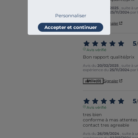
Avis du
20/02/2025
, suite à u
expérience du
25/11/2024
par
Personnaliser
Utile
(0)
Signaler
Accepter et continuer
5
/
Avis vérifié
Bon rapport qualité/prix
Avis du
20/02/2025
, suite à u
expérience du
25/11/2024
par
Utile
(0)
Signaler
5
/
Avis vérifié
tres bien 

conforme à mas attentes

contact tres agreable
Avis du
26/09/2024
, suite à 
expérience du
02/07/2024
pa