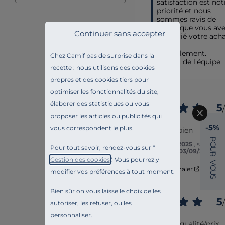
satisfaction est notr
priorité et nous 
sommes ravis de 
savoir que vous ave
Continuer sans accepter
apprécié votre achat
Cordialement.

Chez Camif pas de surprise dans la
Maéva, de l'équipe 
recette : nous utilisons des cookies
Camif
propres et des cookies tiers pour
optimiser les fonctionnalités du site,
élaborer des statistiques ou vous
5
/
proposer les articles ou publicités qui
Avis vérifié
-5%
vous correspondent le plus.
Elle est très bien
P
Avis du
02/10/2025
, suite à u
O
Pour tout savoir, rendez-vous sur "
U
expérience du
03/09/2025
pa
R
Gestion des cookies
". Vous pourrez y
V
O
Utile
(0)
Signaler
modifier vos préférences à tout moment.
U
S
Bien sûr on vous laisse le choix de les
5
/
autoriser, les refuser, ou les
Avis vérifié
personnaliser.
Bon rapport qualité/prix