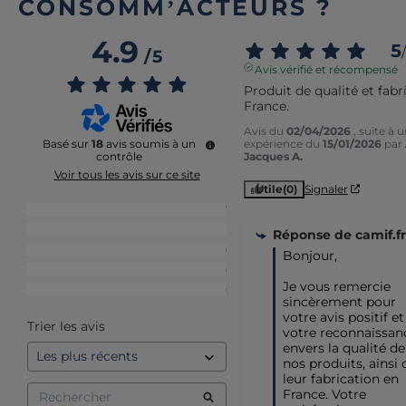
CONSOMM’ACTEURS ?
4.9
5
/
/
5
Avis vérifié et récompensé
Produit de qualité et fabr
France.
Avis du
02/04/2026
, suite à 
expérience du
15/01/2026
par
Basé sur
18
avis soumis à un
Jacques A.
contrôle
Voir tous les avis sur ce site
Utile
(0)
Signaler
5
étoiles
17
4
étoiles
1
Réponse de
camif.fr
3
étoiles
0
Bonjour, 

2
étoiles
0
Je vous remercie 
1
étoile
0
sincèrement pour 
votre avis positif et 
Trier les avis
votre reconnaissanc
envers la qualité de 
nos produits, ainsi 
leur fabrication en 
France. Votre 