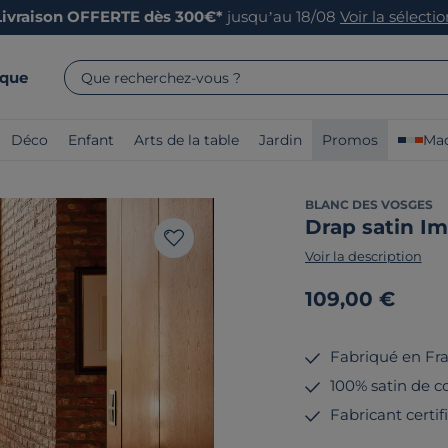
Livraison OFFERTE dès 300€*
jusqu’au 18/08
Voir la sélecti
rque
Que recherchez-vous ?
Déco
Enfant
Arts de la table
Jardin
Promos
Mad
BLANC DES VOSGES
Drap satin Im
Voir la description
109,00 €
Fabriqué en Fr
100% satin de co
Fabricant certi