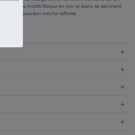
légant. Les motifs floraux en noir et blanc se déclinent
ne broderie bourdon mèche raffinée.