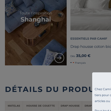
Toute l'inspiration
Shanghai
ESSENTIELS PAR CAMIF
Drap housse coton bio
35,00 €
Dès
Français
DÉTAILS DU PRODUIT
Chez Camif 
tiers pour 
articles ou
Pour tout s