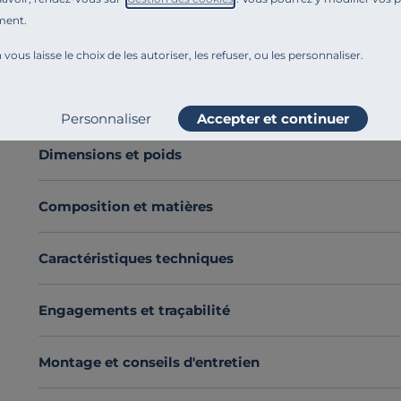
fils/cm², le drap Impérial nous plonge dans un univers é
ment.
sur le drap en coloris chanvre ou olive, sublimé par u
 vous laisse le choix de les autoriser, les refuser, ou les personnaliser.
Découvrez toute notre sélection :
Draps
Voir plus
Personnaliser
Accepter et continuer
Dimensions et poids
Composition et matières
Caractéristiques techniques
Engagements et traçabilité
Montage et conseils d'entretien