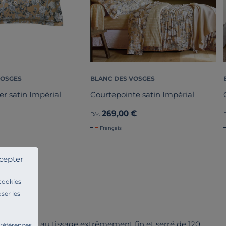
VOSGES
BLANC DES VOSGES
ler satin Impérial
Courtepointe satin Impérial
269,00 €
Dès
Français
cepter
 cookies
ser les
 ultradoux au tissage extrêmement fin et serré de 120
préférences