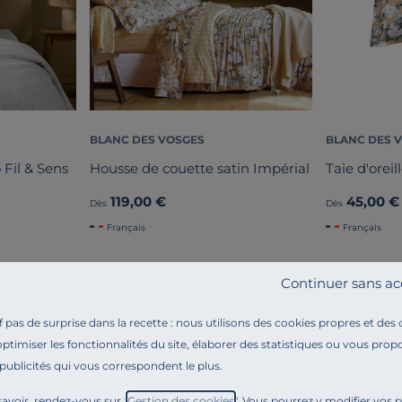
BLANC DES VOSGES
BLANC DES 
 Fil & Sens
Housse de couette satin Impérial
Taie d'oreil
119,00 €
45,00 €
Dès
Dès
Français
Français
Continuer sans ac
pas de surprise dans la recette : nous utilisons des cookies propres et des
optimiser les fonctionnalités du site, élaborer des statistiques ou vous propo
 publicités qui vous correspondent le plus.
Référence : 100383863598
Confectionné en France sur une toile en satin de coton
avoir, rendez-vous sur "
Gestion des cookies
". Vous pourrez y modifier vos 