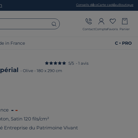
on
Conseils déco
Carte cadeau
Boutique
Contact
Compte
Favoris
Panier
e in France
C • PRO
5
/
5
-
1
avis
périal
-
Olive
-
180 x 290 cm
ance
ton, Satin 120 fils/cm²
fié Entreprise du Patrimoine Vivant