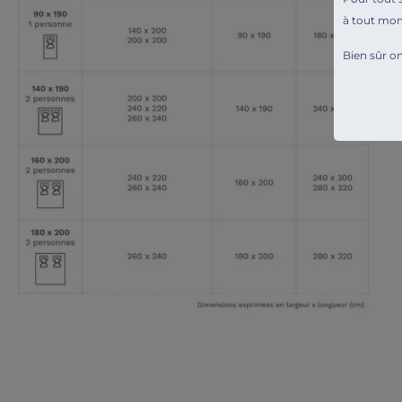
à tout mo
Bien sûr on