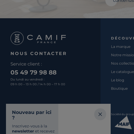
contenus 
DÉCOUV
La marque
NOUS CONTACTER
Notre missi
Service client :
Nos collecti
05 49 79 98 88
Le catalogue
Du lundi au vendredi :
Le blog
09 h 00 – 13 h 00 / 14 h 00 – 17 h 00
Boutique
Nous écrire
Nouveau par ici
Société du grou
?
Retrouvez-nous
Inscrivez-vous à la
SUR LES RÉSEAUX
newsletter
et recevez