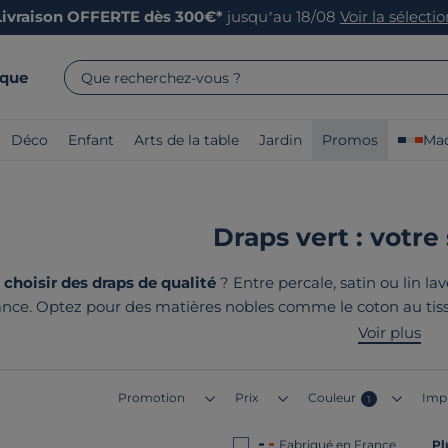
Livraison OFFERTE dès 300€*
jusqu’au 18/08
Voir la sélecti
rque
Que recherchez-vous ?
Déco
Enfant
Arts de la table
Jardin
Promos
Mad
Draps vert : votre
hoisir des draps de qualité
? Entre percale, satin ou lin lav
nce. Optez pour des matières nobles comme le coton au tissa
eux vous garantissent des nuits douces et confortables. Le p
Voir plus
France ou en Euro
Promotion
Prix
Couleur
Imp
1
Fabriqué en France
Pl