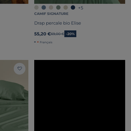
+5
CAMIF SIGNATURE
Drap percale bio Elise
55,20 €
Ancien prix
69,00 €
-20%
Français