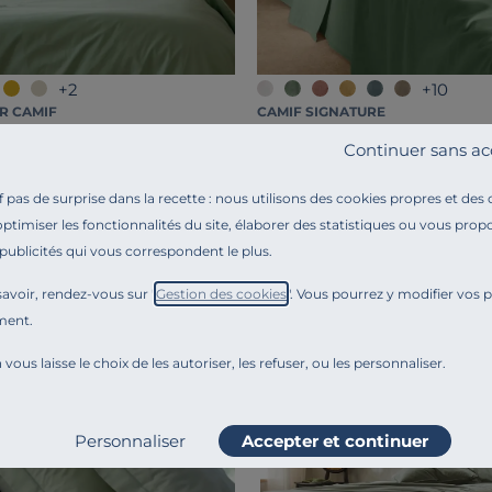
+2
+10
R CAMIF
CAMIF SIGNATURE
o Fil & Sens
Drap plat coton lin Valentine
Continuer sans ac
89,00 €
pas de surprise dans la recette : nous utilisons des cookies propres et des
Français
optimiser les fonctionnalités du site, élaborer des statistiques ou vous propo
 publicités qui vous correspondent le plus.
avoir, rendez-vous sur "
Gestion des cookies
". Vous pourrez y modifier vos 
Liv. offerte
ment.
 vous laisse le choix de les autoriser, les refuser, ou les personnaliser.
Personnaliser
Accepter et continuer