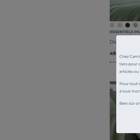
ESSENTIELS PA
Drap coton bi
49,00 €
Chez Camif 
Français
tiers pour 
articles ou
Pour tout s
Liv. offerte
à tout mo
Bien sûr on