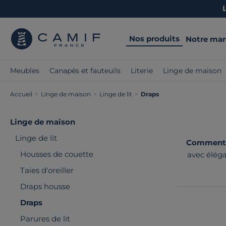
Nos produits
Notre ma
Meubles
Canapés et fauteuils
Literie
Linge de maison
Accueil
>
Linge de maison
>
Linge de lit
>
Draps
Linge de maison
Linge de lit
Comment c
Housses de couette
avec éléga
toucher soy
Taies d'oreiller
Draps housse
Draps
Parures de lit