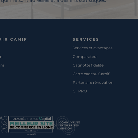
qui me sont adressés et à des fins statistiques.
RIR CAMIF
SERVICES
Services et avantages
on
Comparateur
ons
Cagnotte fidélité
Carte cadeau Camif
Partenaire rénovation
C · PRO
pe