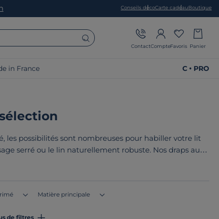
on
Conseils déco
Carte cadeau
Boutique
Contact
Compte
Favoris
Panier
e in France
C • PRO
 sélection
é, les possibilités sont nombreuses pour habiller votre lit
ge serré ou le lin naturellement robuste. Nos draps au
oint commun de nos produits ? Ils sont tous
fabriqués en
pe
!
rimé
Matière principale
us de filtres