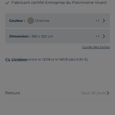
Fabricant certifié Entreprise du Patrimoine Vivant
Choisir
Couleur :
Chanvre
+ 1
Choisir
Dimension :
280 x 320 cm
+ 1
Guide des tailles
Livraison
entre le 12/08 et le 18/08 (dès 9,90 €)
Retours
Sous 30 jours