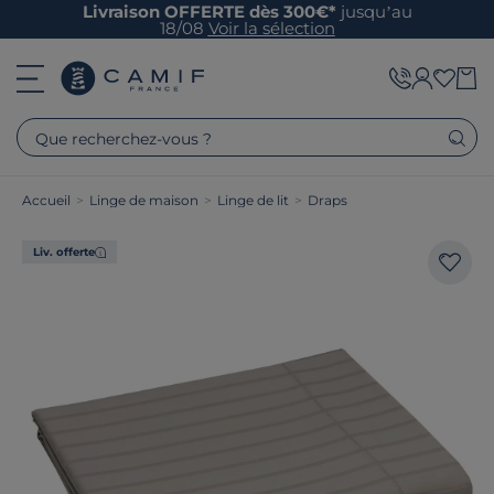
Livraison OFFERTE dès 300€*
jusqu’au
18/08
Voir la sélection
Que recherchez-vous ?
Accueil
>
Linge de maison
>
Linge de lit
>
Draps
Liv. offerte