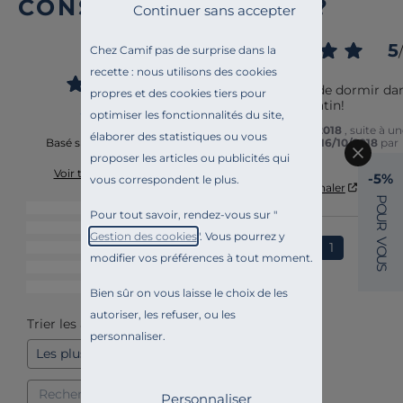
CONSOMM’ACTEURS ?
Continuer sans accepter
5
5
Chez Camif pas de surprise dans la
/
/
5
Avis vérifié
recette : nous utilisons des cookies
Quel plaisir de dormir dan
propres et des cookies tiers pour
ce drap en satin!
optimiser les fonctionnalités du site,
Avis du
08/11/2018
, suite à u
élaborer des statistiques ou vous
expérience du
16/10/2018
par
Basé sur
1
avis soumis à un
A.A.
contrôle
proposer les articles ou publicités qui
Voir tous les avis sur ce site
-5%
vous correspondent le plus.
Utile
(0)
Signaler
P
5
étoiles
1
O
Pour tout savoir, rendez-vous sur "
U
R
4
étoiles
0
Gestion des cookies
". Vous pourrez y
V
1
3
étoiles
0
O
modifier vos préférences à tout moment.
U
2
étoiles
0
S
1
étoile
0
Bien sûr on vous laisse le choix de les
autoriser, les refuser, ou les
Trier les avis
personnaliser.
Personnaliser