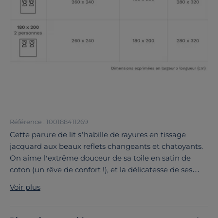
Référence : 100188411269
Cette parure de lit s’habille de rayures en tissage
jacquard aux beaux reflets changeants et chatoyants.
On aime l’extrême douceur de sa toile en satin de
coton (un rêve de confort !), et la délicatesse de ses
effets de lumière : mat et brillance entrent dans la
Voir plus
danse et créent un décor digne des plus grands hôtels.
Zoomez … et admirez !
Découvrez toute notre sélection :
Draps