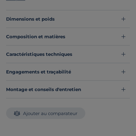
douceur
.
Son
aspect molletonné
vous permet de passer de
longues nuits paisibles et bien au chaud.
Dimensions et poids
Découvrez toute notre sélection :
Draps
Composition et matières
Caractéristiques techniques
Engagements et traçabilité
Montage et conseils d'entretien
Ajouter au comparateur