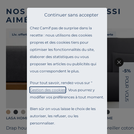
NOS CLIENTS ONT AUSSI
Continuer sans accepter
AIMÉ
Chez Camif pas de surprise dans la
Liv. offerte
Liv. offerte
recette : nous utilisons des cookies
propres et des cookies tiers pour
optimiser les fonctionnalités du site,
élaborer des statistiques ou vous
proposer les articles ou publicités qui
-5%
vous correspondent le plus.
P
O
Pour tout savoir, rendez-vous sur "
U
R
Gestion des cookies
". Vous pourrez y
V
O
modifier vos préférences à tout moment.
U
S
Bien sûr on vous laisse le choix de les
autoriser, les refuser, ou les
LASA HOME
LASA HOME
personnaliser.
Drap housse coton flanelle Livia
Taie d'oreiller coton