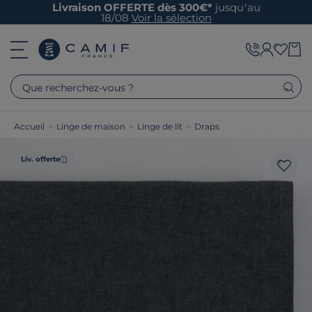
Livraison OFFERTE dès 300€*
jusqu’au
18/08
Voir la sélection
Que recherchez-vous ?
Accueil
>
Linge de maison
>
Linge de lit
>
Draps
Liv. offerte