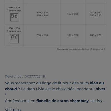
Référence : 100377723118
Vous recherchez du linge de lit pour des nuits
bien au
chaud
? Le drap Livia est le choix idéal pendant l’
hiver
!
Confectionné en
flanelle de coton chambray
, ce tissu
offre un
confort incomparable
et une
grande
Voir plus