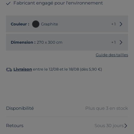
Fabricant engagé pour l'environnement
Choisir
Couleur :
Graphite
+ 1
Choisir
Dimension :
270 x 300 cm
+ 1
Guide des tailles
Livraison
entre le 12/08 et le 18/08 (dès 5,90 €)
Disponibilité
Plus que 3 en stock
Retours
Sous 30 jours