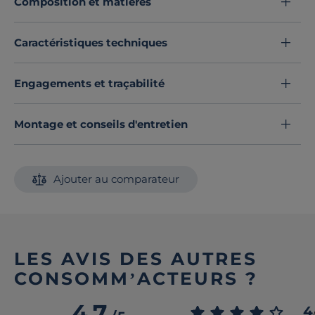
Composition et matières
Découvrez toute notre sélection :
Draps
Caractéristiques techniques
Engagements et traçabilité
Montage et conseils d'entretien
Ajouter au comparateur
LES AVIS DES AUTRES
CONSOMM’ACTEURS ?
4.7
4