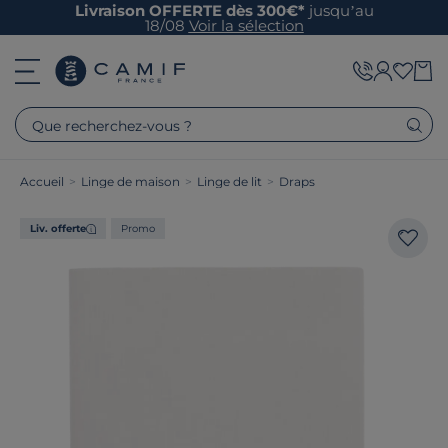
Livraison OFFERTE dès 300€*
jusqu’au
18/08
Voir la sélection
Que recherchez-vous ?
Accueil
>
Linge de maison
>
Linge de lit
>
Draps
Liv. offerte
Promo