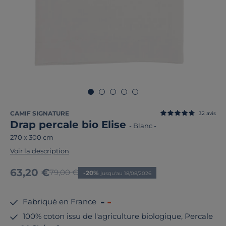
CAMIF SIGNATURE
32
avis
Drap percale bio Elise
-
Blanc
-
270 x 300 cm
Voir la description
Nouveau prix
63,20 €
Ancien prix
79,00 €
-20%
jusqu'au 18/08/2026
Fabriqué en France
100% coton issu de l'agriculture biologique, Percale