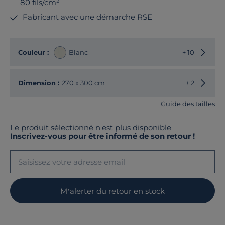
80 fils/cm²
Fabricant avec une démarche RSE
Choisir
Couleur :
Blanc
+ 10
Choisir
Dimension :
270 x 300 cm
+ 2
Guide des tailles
Le produit sélectionné n'est plus disponible
Inscrivez-vous pour être informé de son retour !
M’alerter du retour en stock