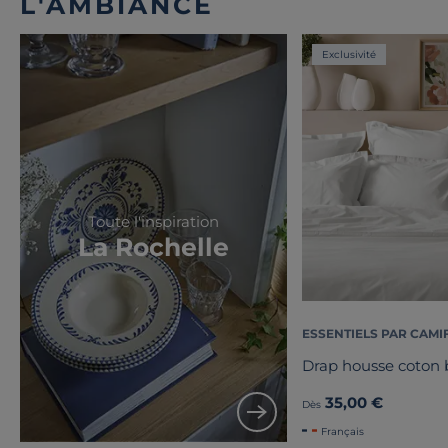
L'AMBIANCE
Exclusivité
Toute l'inspiration
La Rochelle
ESSENTIELS PAR CAMI
Drap housse coton b
35,00 €
Dès
Français