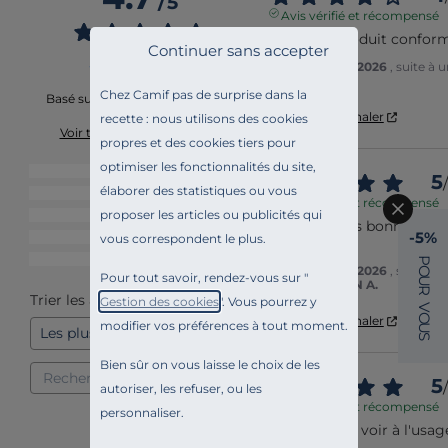
/
5
Avis vérifié et récompensé
RAS Bon produit confor
Continuer sans accepter
Avis du
08/07/2026
, suite à
par
Marc A.
Chez Camif pas de surprise dans la
Basé sur
32
avis soumis à un
contrôle
Utile
(0)
Signaler
recette : nous utilisons des cookies
Voir tous les avis sur ce site
propres et des cookies tiers pour
optimiser les fonctionnalités du site,
5
étoiles
25
5
/
élaborer des statistiques ou vous
4
étoiles
6
Avis vérifié et récompensé
proposer les articles ou publicités qui
3
étoiles
0
Draps de très bonne qualité
-5%
2
étoiles
0
vous correspondent le plus.
impeccable
1
étoile
1
P
Avis du
26/04/2026
, suite à
O
Pour tout savoir, rendez-vous sur "
U
par
SEBASTIEN A.
R
Trier les avis
Gestion des cookies
". Vous pourrez y
V
O
Utile
(0)
Signaler
modifier vos préférences à tout moment.
U
S
Bien sûr on vous laisse le choix de les
5
/
autoriser, les refuser, ou les
Avis vérifié et récompensé
personnaliser.
Conforme. À voir à l'usag