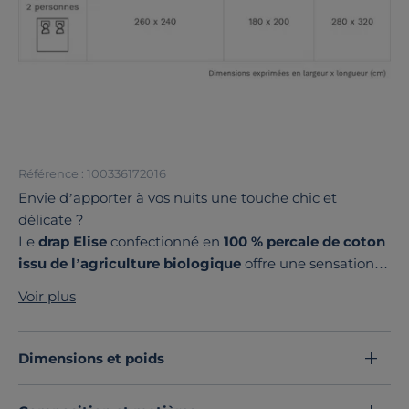
Référence : 100336172016
Envie d’apporter à vos nuits une touche chic et
délicate ?
Le
drap Elise
confectionné en
100 % percale de coton
issu de l’agriculture biologique
offre une sensation
de douceur grâce à son tissage serré.
Voir plus
Fabriqué en France
, il est disponible dans une
large
palette de couleurs et de dimensions
pour s’adapter
à tous les styles de chambre.
Dimensions et poids
Succombez au charme de la percale de coton et
apportez à votre lit une note de raffinement.