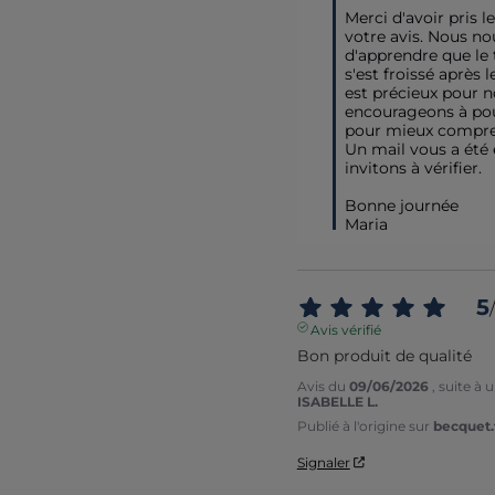
Merci d'avoir pris l
votre avis. Nous no
d'apprendre que le t
s'est froissé après l
est précieux pour n
encourageons à pou
pour mieux compren
Un mail vous a été 
invitons à vérifier.

Bonne journée 

Maria
5
/
Avis vérifié
Bon produit de qualité
Avis du
09/06/2026
, suite à
ISABELLE L.
Publié à l'origine sur
becquet.f
Signaler