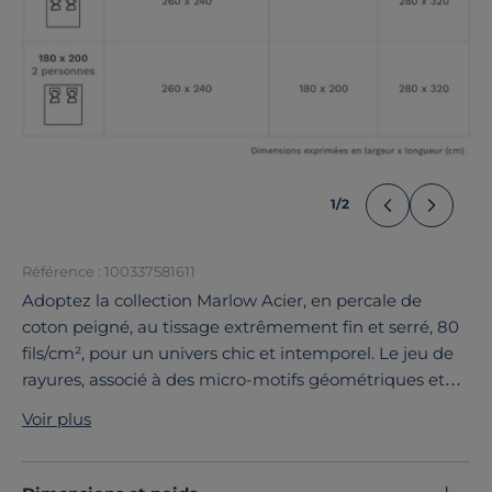
1
/
2
Référence : 100337581611
Adoptez la collection Marlow Acier, en percale de
coton peigné, au tissage extrêmement fin et serré, 80
fils/cm², pour un univers chic et intemporel. Le jeu de
rayures, associé à des micro-motifs géométriques et
des effets de tissages, donne de l’authenticité à cette
Voir plus
collection. Ce drap housse uni, coloris beige, sera
parfait à coordonner avec le reste de la collection, et
trouvera facilement leur place dans votre chambre.