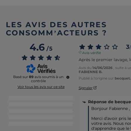
LES AVIS DES AUTRES
CONSOMM’ACTEURS ?
4.6
3
/
/
5
Avis vérifié
Après le premier lavage, le
Avis du
14/06/2026
, suite à 
FABIENNE B.
Basé sur
89
avis soumis à un
Publié à l'origine sur
becquet.f
contrôle
Voir tous les avis sur ce site
Signaler
5
étoiles
68
Réponse de
becquet
4
étoiles
10
Bonjour Fabienne ,

3
étoiles
7
2
étoiles
2
Merci d'avoir pris l
votre avis. Nous no
1
étoile
2
d'apprendre que le t