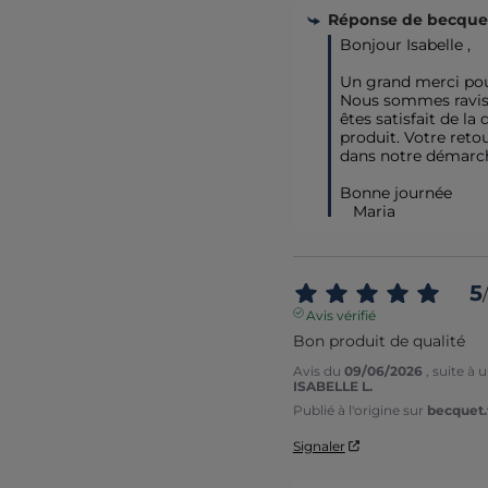
Réponse de
becquet
Bonjour Isabelle , 

Un grand merci pour 
Nous sommes ravis 
êtes satisfait de la 
produit. Votre reto
dans notre démarche
Bonne journée 

   Maria
5
/
Avis vérifié
Bon produit de qualité
Avis du
09/06/2026
, suite à
ISABELLE L.
Publié à l'origine sur
becquet.f
Signaler