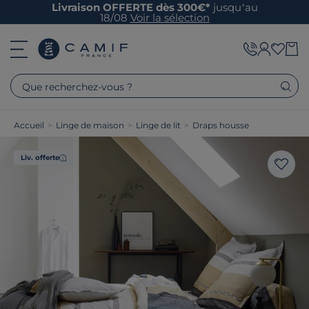
Livraison OFFERTE dès 300€*
jusqu’au
18/08
Voir la sélection
Que recherchez-vous ?
Accueil
>
Linge de maison
>
Linge de lit
>
Draps housse
Liv. offerte