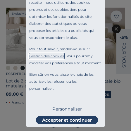
recette : nous utilisons des cookies
propres et des cookies tiers pour
Exclusivité
Liv. offerte
optimiser les fonctionnalités du site,
élaborer des statistiques ou vous
proposer les articles ou publicités qui
-5%
vous correspondent le plus.
P
O
Pour tout savoir, rendez-vous sur "
U
R
Gestion des cookies
". Vous pourrez y
V
O
modifier vos préférences à tout moment.
U
S
+7
ESSENTIELS PAR CAMIF
CAMIF SIGNATURE
Bien sûr on vous laisse le choix de les
Lot de 2 draps housses
Drap housse percale bio
autoriser, les refuser, ou les
matelas épais coton bio
Elise
personnaliser.
Fil & Sens
89,00 €
39,20 €
Ancien prix
49,00 €
-20%
Français
Français
Personnaliser
Accepter et continuer
Voir tout