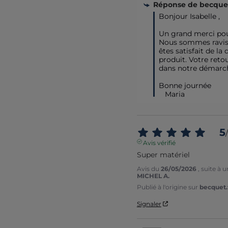
Réponse de
becquet
Bonjour Isabelle , 

Un grand merci pour 
Nous sommes ravis 
êtes satisfait de la 
produit. Votre reto
dans notre démarche
Bonne journée 

   Maria
5
/
Avis vérifié
Super matériel
Avis du
26/05/2026
, suite à
MICHEL A.
Publié à l'origine sur
becquet.f
Signaler