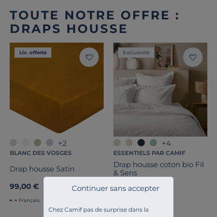
TOUTE NOTRE OFFRE :
DRAPS HOUSSE
Liv. offerte
Exclusivité
+2
+4
BLANC DES VOSGES
ESSENTIELS PAR CAMIF
Drap housse coton bio Fil
Drap housse Satin
& Sens
99,00 €
45,00 €
Continuer sans accepter
Français
Français
Chez Camif pas de surprise dans la