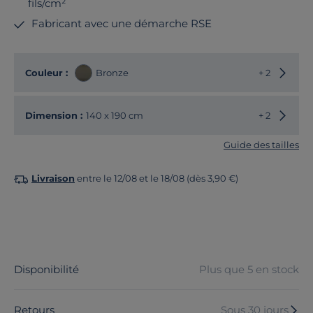
fils/cm²
Fabricant avec une démarche RSE
Choisir
Couleur :
Bronze
+ 2
Choisir
Dimension :
140 x 190 cm
+ 2
Guide des tailles
Livraison
entre le 12/08 et le 18/08 (dès 3,90 €)
Disponibilité
Plus que 5 en stock
Retours
Sous 30 jours