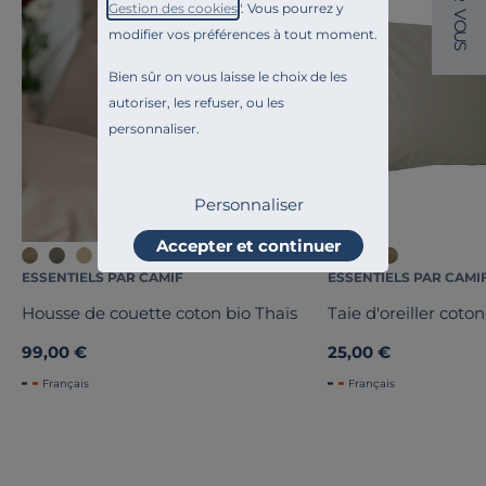
Gestion des cookies
". Vous pourrez y
V
O
modifier vos préférences à tout moment.
U
S
Bien sûr on vous laisse le choix de les
autoriser, les refuser, ou les
personnaliser.
Personnaliser
Accepter et continuer
ESSENTIELS PAR CAMIF
ESSENTIELS PAR CAMI
Housse de couette coton bio Thaïs
Taie d'oreiller coton
99,00 €
25,00 €
Français
Français