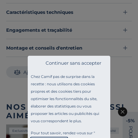
Caractéristiques techniques
Engagements et traçabilité
Montage et conseils d'entretien
Continuer sans accepter
Ajouter au comparateur
Chez Camif pas de surprise dans la
recette : nous utilisons des cookies
propres et des cookies tiers pour
optimiser les fonctionnalités du site,
NOS CLIENTS ONT AUSSI
élaborer des statistiques ou vous
AIMÉ
proposer les articles ou publicités qui
-5%
vous correspondent le plus.
P
O
Exclusivité
Exclusivité
Pour tout savoir, rendez-vous sur "
U
R