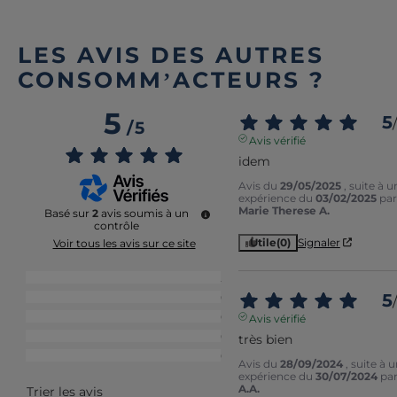
LES AVIS DES AUTRES
CONSOMM’ACTEURS ?
5
5
/
/
5
Avis vérifié
idem
Avis du
29/05/2025
, suite à u
expérience du
03/02/2025
par
Marie Therese A.
Basé sur
2
avis soumis à un
contrôle
Utile
(0)
Signaler
Voir tous les avis sur ce site
5
étoiles
2
5
4
étoiles
0
/
3
étoiles
0
Avis vérifié
2
étoiles
0
très bien
1
étoile
0
Avis du
28/09/2024
, suite à 
expérience du
30/07/2024
pa
A.A.
Trier les avis