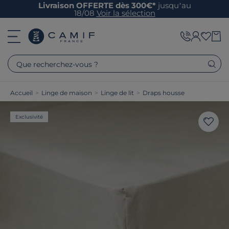
Livraison OFFERTE dès 300€*
jusqu’au
18/08
Voir la sélection
Que recherchez-vous ?
Accueil
>
Linge de maison
>
Linge de lit
>
Draps housse
Exclusivité