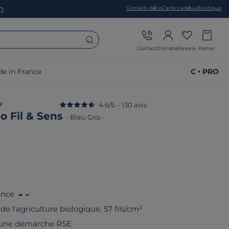
on
Conseils déco
Carte cadeau
Boutique
Contact
Compte
Favoris
Panier
e in France
C • PRO
F
4.6
/
5
-
130
avis
o Fil & Sens
-
Bleu Gris
-
ance
de l'agriculture biologique, 57 fils/cm²
 une démarche RSE