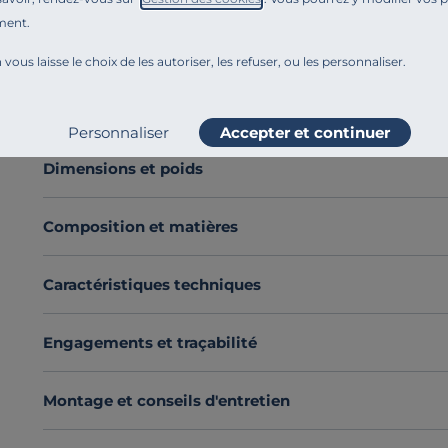
Le
drap Fil & Sens
en
coton 100 % issu de l’agricultu
ment.
large gamme de coloris et de tailles
pour s’adapter à 
 vous laisse le choix de les autoriser, les refuser, ou les personnaliser.
Fabriqué avec soin en France
, il se coordonne facilem
and match tendance et personnalisé. Un essentiel au
Voir plus
havre de paix.
Personnaliser
Accepter et continuer
Laissez-vous séduire par ce drap et offrez-vous des nu
Découvrez toute notre sélection :
Draps
Dimensions et poids
Composition et matières
Caractéristiques techniques
Engagements et traçabilité
Montage et conseils d'entretien