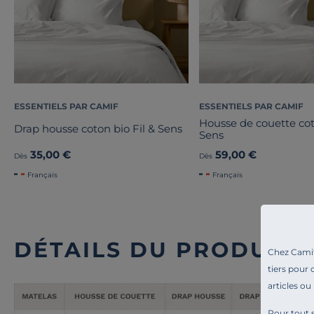
ESSENTIELS PAR CAMIF
ESSENTIELS PAR CAMIF
Housse de couette cot
Drap housse coton bio Fil & Sens
Sens
35,00 €
59,00 €
Dès
Dès
Français
Français
DÉTAILS DU PRODUIT
Chez Camif 
tiers pour 
articles ou
Pour tout s