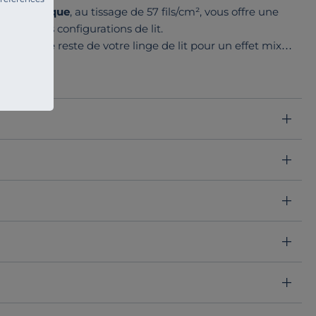
re biologique
, au tissage de 57 fils/cm², vous offre une
toutes les configurations de lit.
ent avec le reste de votre linge de lit pour un effet mix
 charme intemporel qui transforme votre chambre en
its au style immuable.