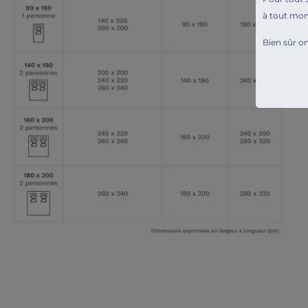
à tout mo
Bien sûr on