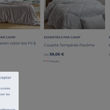
PAR CAMIF
ESSENTIELS PAR CAMIF
ersin coton bio Fil &
Couette Tempérée Pacôme
59,00 €
Dès
Français
cepter
 cookies
ser les
préférences