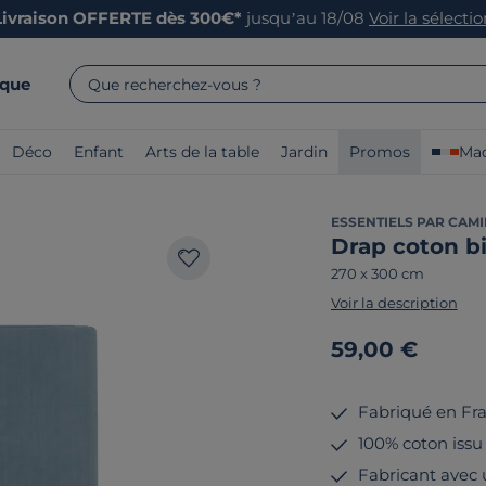
Livraison OFFERTE dès 300€*
jusqu’au 18/08
Voir la sélecti
rque
Que recherchez-vous ?
Déco
Enfant
Arts de la table
Jardin
Promos
Mad
ESSENTIELS PAR CAMI
Drap coton bi
270 x 300 cm
Voir la description
59,00 €
Fabriqué en Fr
100% coton issu 
Fabricant avec