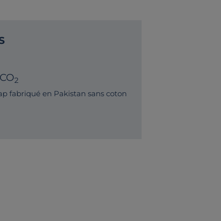
S
 CO
2
p fabriqué en Pakistan sans coton