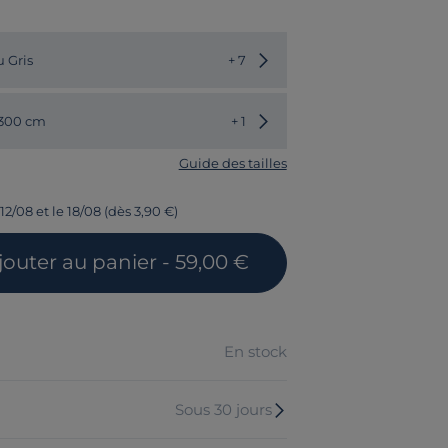
Choisir une autre couleur
 Gris
+ 7
Choisir une autre dimension
 300 cm
+ 1
Guide des tailles
12/08 et le 18/08 (dès 3,90 €)
jouter
au panier
- 59,00 €
En stock
Sous 30 jours