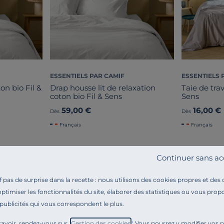
ESSENTIELS PAR CAMIF
ESSENTIELS 
on bio Fil &
Drap housse lit de relaxation
Taie de trav
coton bio Fil & Sens
Sens
59,00 €
16,00 €
Dès
Dès
Français
Français
Continuer sans ac
pas de surprise dans la recette : nous utilisons des cookies propres et des
optimiser les fonctionnalités du site, élaborer des statistiques ou vous propo
 publicités qui vous correspondent le plus.
Référence : 100191954301
À la recherche d’un drap pour habiller votre lit ?
avoir, rendez-vous sur "
Gestion des cookies
". Vous pourrez y modifier vos 