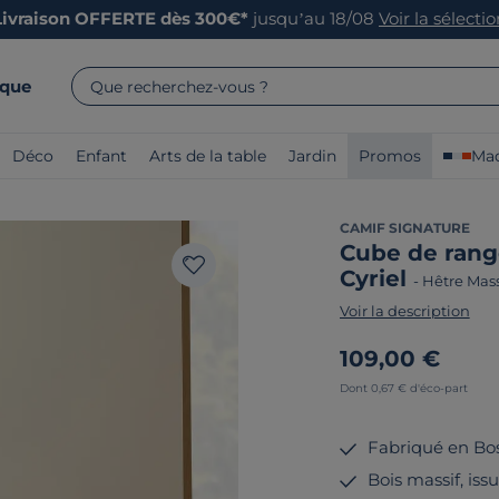
Livraison OFFERTE dès 300€*
jusqu’au 18/08
Voir la sélecti
rque
Que recherchez-vous ?
Déco
Enfant
Arts de la table
Jardin
Promos
Mad
CAMIF SIGNATURE
Cube de rang
Cyriel
-
Hêtre Mass
Voir la description
109,00 €
Dont 0,67 € d'éco-part
Fabriqué en Bo
Bois massif, iss