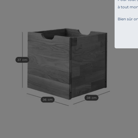
à tout mo
Bien sûr on