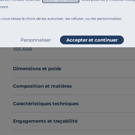
ment.
Référence : 100383833267
Choisissez la polyvalence du
cube de rangement en bo
 vous laisse le choix de les autoriser, les refuser, ou les personnaliser.
optimiser votre espace.
Fabriqué en chêne massif ou en hêtre massif, cet acc
discrètes
, pour se déplacer facilement selon vos besoi
Personnaliser
Accepter et continuer
objets du quotidien, il s’intègre parfaitement sous un b
Voir plus
rangement supplémentaire.
Adoptez ce cube de rangement en bois massif, qui in
tout en apportant une touche chaleureuse à votre esp
Dimensions et poids
Découvrez toute notre sélection :
Meubles d'entrée
Composition et matières
Caractéristiques techniques
Engagements et traçabilité