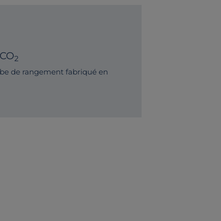
 CO
2
be de rangement fabriqué en