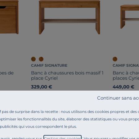
CAMIF SIGNATURE
CAMIF SIGN
bes de
Banc à chaussures bois massif 1
Banc à chau
place Cyriel
places Cyri
329,00 €
449,00 €
Continuer sans ac
pas de surprise dans la recette : nous utilisons des cookies propres et des
optimiser les fonctionnalités du site, élaborer des statistiques ou vous propo
 publicités qui vous correspondent le plus.
avoir, rendez-vous sur "
Gestion des cookies
". Vous pourrez y modifier vos 