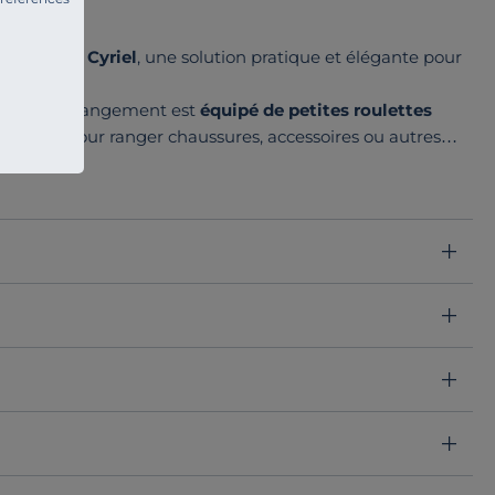
is massif Cyriel
, une solution pratique et élégante pour
essoire de rangement est
équipé de petites roulettes
ns. Idéal pour ranger chaussures, accessoires ou autres
anc de la collection Cyriel ou se place à côté pour un
carne
l’équilibre parfait entre praticité et authenticité
,
ace de vie.