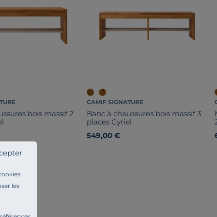
ATURE
CAMIF SIGNATURE
ssures bois massif 2
Banc à chaussures bois massif 3
el
places Cyriel
549,00 €
cepter
 cookies
ser les
préférences