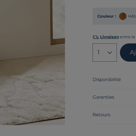
Couleur :
Hêt
Livraison
entre le 
1
A
Disponibilité
Garanties
Retours