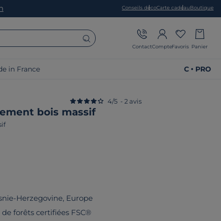
on
Conseils déco
Carte cadeau
Boutique
Contact
Compte
Favoris
Panier
e in France
C • PRO
4
/
5
-
2
avis
ement bois massif
if
snie-Herzegovine, Europe
u de forêts certifiées FSC®