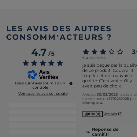
LES AVIS DES AUTRES
CONSOMM’ACTEURS ?
4.7
3
/
/
5
Avis vérifié
je suis déçue par la qualité
de ce produit. Couvre lit 
trop fin et de mauvaise 
qualité. C'est vrai qu'il y 
Basé sur
9
avis soumis à un
avait peu de choix..
contrôle
Voir tous les avis sur ce site
Avis du
30/03/2025
, suite à u
expérience du
17/02/2025
par
Monique A.
5
étoiles
7
4
étoiles
1
Utile
(0)
Signaler
3
étoiles
1
2
étoiles
0
Réponse de
1
étoile
0
camif.fr