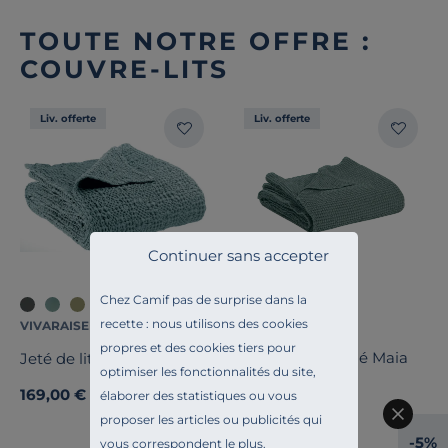
TOUTE NOTRE OFFRE :
COUVRE-LITS
Liv. offerte
Liv. offerte
Continuer sans accepter
Chez Camif pas de surprise dans la
+3
recette : nous utilisons des cookies
VIVARAISE
VIVARAISE
propres et des cookies tiers pour
Jeté coton recyclé Maia
Jeté de lit Tana
optimiser les fonctionnalités du site,
139,00 €
169,00 €
élaborer des statistiques ou vous
proposer les articles ou publicités qui
-5%
vous correspondent le plus.