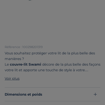
Référence : 100298201319
Vous souhaitez protéger votre lit de la plus belle des
manières ?
Le
couvre-lit Swami
décore de la plus belle des façons
votre lit et apporte une touche de style à votre
chambre.
Voir plus
Confectionné en
100 % coton
, il est doux et agréable
au toucher grâce à son traitement stonewashed.
Profitez du moelleux et de la douceur du jeté de lit
Dimensions et poids
Swami.
Découvrez toute notre sélection :
Couvre-lits