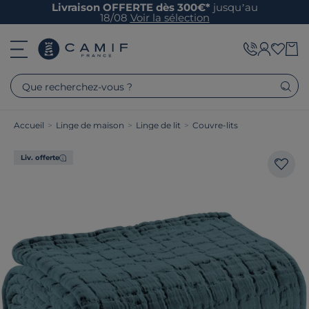
Livraison OFFERTE dès 300€*
jusqu’au
18/08
Voir la sélection
Que recherchez-vous ?
Accueil
>
Linge de maison
>
Linge de lit
>
Couvre-lits
Liv. offerte