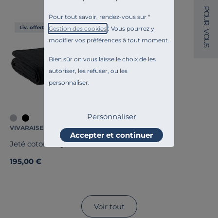
P
O
Pour tout savoir, rendez-vous sur "
U
R
Liv. offerte
Gestion des cookies
". Vous pourrez y
V
O
modifier vos préférences à tout moment.
U
S
Bien sûr on vous laisse le choix de les
autoriser, les refuser, ou les
personnaliser.
Personnaliser
VIVARAISE
Accepter et continuer
Jeté coton recyclé Lisa
195,00 €
Voir tout