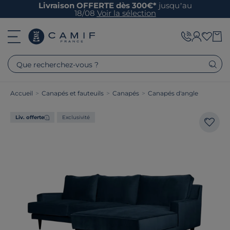
Livraison OFFERTE dès 300€*
jusqu’au
18/08
Voir la sélection
Que recherchez-vous ?
Accueil
>
Canapés et fauteuils
>
Canapés
>
Canapés d'angle
Liv. offerte
Exclusivité