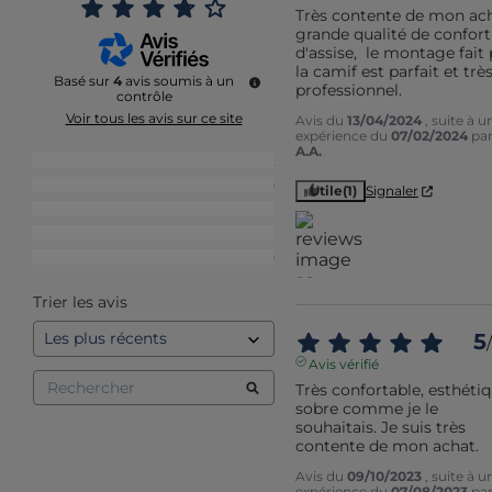
Très contente de mon ach
grande qualité de confort 
d'assise,  le montage fait 
la camif est parfait et très
Basé sur
4
avis soumis à un
professionnel.
contrôle
Voir tous les avis sur ce site
Avis du
13/04/2024
, suite à u
expérience du
07/02/2024
pa
A.A.
5
étoiles
2
4
étoiles
0
Utile
(1)
Signaler
3
étoiles
1
2
étoiles
1
1
étoile
0
Trier les avis
5
/
Avis vérifié
Très confortable, esthétiq
sobre comme je le 
souhaitais. Je suis très 
contente de mon achat.
Avis du
09/10/2023
, suite à u
expérience du
07/08/2023
pa