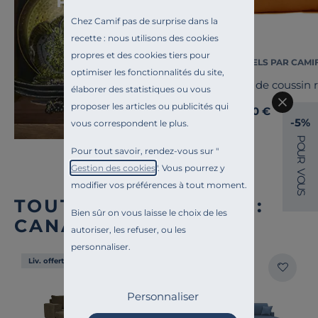
Pondichéry
Chez Camif pas de surprise dans la
recette : nous utilisons des cookies
propres et des cookies tiers pour
ESSENTIELS PAR CAMI
optimiser les fonctionnalités du site,
Housse de coussin 
élaborer des statistiques ou vous
proposer les articles ou publicités qui
10,00 €
Dès
-5%
vous correspondent le plus.
P
O
Pour tout savoir, rendez-vous sur "
U
R
Gestion des cookies
". Vous pourrez y
V
O
modifier vos préférences à tout moment.
U
S
TOUTE NOTRE OFFRE :
Bien sûr on vous laisse le choix de les
CANAPÉS D'ANGLE
autoriser, les refuser, ou les
personnaliser.
Liv. offerte
Liv. offerte
Personnaliser