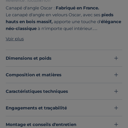
Référence : 100331871011
Canapé d'angle Oscar :
Fabriqué en France.
Le canapé d'angle en velours Oscar, avec ses
pieds
hauts en bois massif,
apporte une touche d'
élégance
néo-classique
à n'importe quel intérieur.
Son revêtement en velours, choisi avec soin, n'est pas
Voir plus
seulement esthétique, il apporte également une
sensation de douceur unique.
Pour
compléter
harmonieusement
votre canapé
,
Dimensions et poids
vous pouvez opter pour
un fauteuil ou un pouf
assorti,
créant ainsi un ensemble parfaitement
Composition et matières
coordonné qui rehaussera l'esthétique de votre salon.
Que vous receviez des amis ou que vous souhaitiez
simplement vous détendre après une longue journée,
Caractéristiques techniques
la collection Oscar saura répondre à toutes vos
attentes.
Engagements et traçabilité
Offrez à votre intérieur l'élégance qu'il mérite grâce à
la collection Oscar.
Découvrez toute notre sélection :
Montage et conseils d'entretien
Canapés d'angle