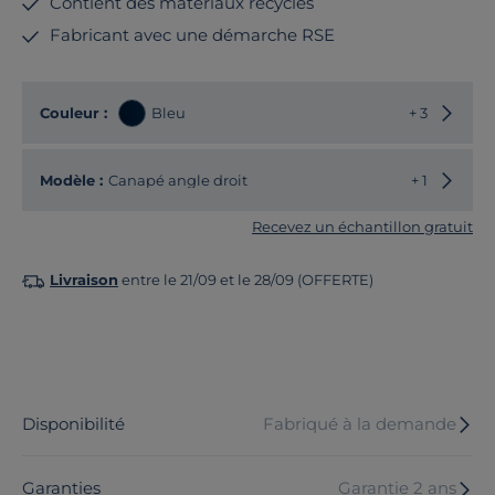
Contient des matériaux recyclés
Fabricant avec une démarche RSE
Choisir
Couleur :
Bleu
+ 3
Choisir
Modèle :
Canapé angle droit
+ 1
Recevez un échantillon gratuit
Livraison
entre le 21/09 et le 28/09 (OFFERTE)
Disponibilité
Fabriqué à la demande
Garanties
Garantie 2 ans