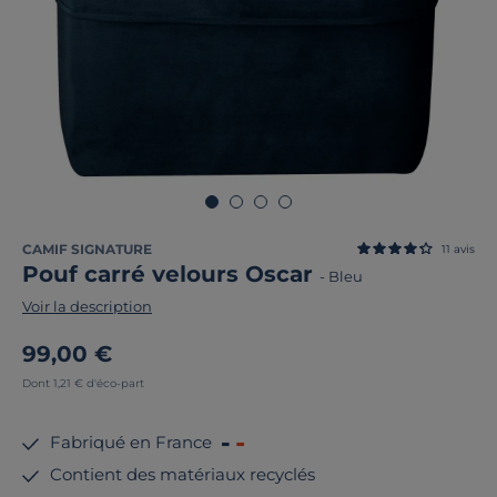
CAMIF SIGNATURE
11
avis
Pouf carré velours Oscar
-
Bleu
Voir la description
99,00 €
Dont 1,21 € d'éco-part
Fabriqué en France
Contient des matériaux recyclés