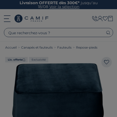
Livraison OFFERTE dès 300€*
jusqu’au
18/08
Voir la sélection
Que recherchez-vous ?
Accueil
>
Canapés et fauteuils
>
Fauteuils
>
Repose-pieds
Liv. offerte
Exclusivité