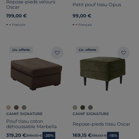
Repose-pieds velours
Petit pouf tissu Opus
Oscar
199,00 €
99,00 €
Français
Français
Liv. offerte
Liv. offerte
CAMIF SIGNATURE
CAMIF SIGNATURE
Pouf tissu coton
Repose-pieds tissu Oscar
déhoussable Marbella
319,20 €
169,15 €
Ancien prix
399,00 €
-20%
Ancien prix
199,00 €
-15%