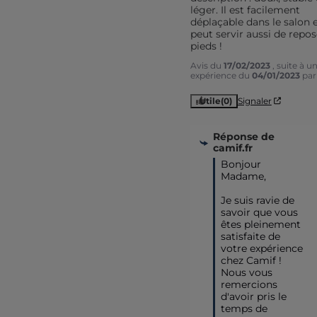
léger. Il est facilement 
déplaçable dans le salon e
peut servir aussi de repos
pieds !
Avis du
17/02/2023
, suite à u
expérience du
04/01/2023
pa
Utile
(0)
Signaler
Réponse de
camif.fr
Bonjour 
Madame, 

Je suis ravie de 
savoir que vous 
êtes pleinement 
satisfaite de 
votre expérience 
chez Camif ! 

Nous vous 
remercions 
d'avoir pris le 
temps de 