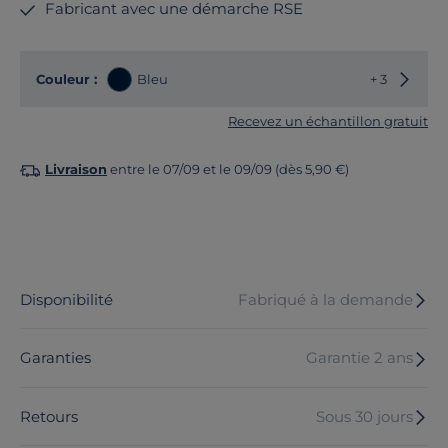
Fabricant avec une démarche RSE
Choisir
Couleur :
Bleu
+ 3
Recevez un échantillon gratuit
Livraison
entre le 07/09 et le 09/09 (dès 5,90 €)
Disponibilité
Fabriqué à la demande
Garanties
Garantie 2 ans
Retours
Sous 30 jours