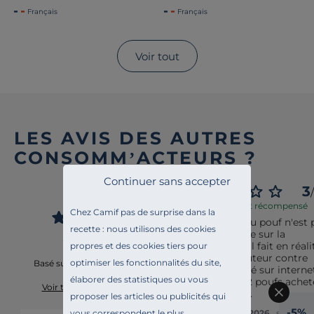
Français
Français
Voir tout
LES AVIS DES AUTRES
CONSOMM’ACTEURS ?
Continuer sans accepter
4.3
3
/
/
5
Avis vérifié et récompensé
Chez Camif pas de surprise dans la
La hauteur du pouf n'est p
recette : nous utilisons des cookies
celle indiquée sur la 
description. Il fait en réalit
propres et des cookies tiers pour
35cm du hauteur contre 
optimiser les fonctionnalités du site,
Basé sur
11
avis soumis à un
40cm indiqué sur internet.
contrôle
élaborer des statistiques ou vous
De plus, les 2 poufs acheté
Voir tous les avis sur ce site
sont bancals.
proposer les articles ou publicités qui
-5%
vous correspondent le plus.
Avis du
16/06/2026
, suite à u