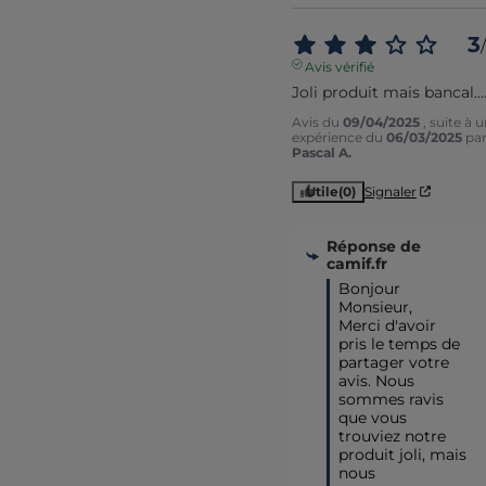
3
/
Avis vérifié
Joli produit mais bancal...
Avis du
09/04/2025
, suite à 
expérience du
06/03/2025
pa
Pascal A.
Utile
(0)
Signaler
Réponse de
camif.fr
Bonjour 
Monsieur,

Merci d'avoir 
pris le temps de 
partager votre 
avis. Nous 
sommes ravis 
que vous 
trouviez notre 
produit joli, mais 
nous 