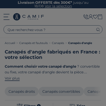
Livraison OFFERTE dès 300€*
jusqu’au
18/08
Voir la sélection
Que recherchez-vous ?
Accueil
>
Canapés et fauteuils
>
Canapés
>
Canapés d'angle
Canapés d'angle fabriqués en France :
votre sélection
Comment choisir votre canapé d'angle
? convertible
ou fixe, votre canapé d'angle devient la pièce
maîtresse de votre intérieur. Sa forme en L optimise
Voir plus
l'espace tout en créant un coin convivial pour accueillir
famille et convives. Le point commun de ces canapés
Canapés droits
Canapés convertibles
Canapés f
d'angle ? Ils sont
tous fabriqués en France
!
Filtres
Trier
1