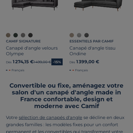
CAMIF SIGNATURE
ESSENTIELS PAR CAMIF
Canapé d'angle velours
Canapé d'angle tissu
Olympe
Ondine
1 274,15 €
1 399,00 €
Ancien prix
1 499,00 €
-15%
Dès
Dès
Français
Français
Convertible ou fixe, aménagez votre
salon d'un canapé d'angle made in
France confortable, design et
moderne avec Camif
Votre
sélection de canapés d'angle
se décline en deux
grandes familles : les modèles fixes pour un confort
permanent et les convertibles qui transforment votre