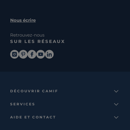
Nous écrire
Retrouvez-nous
SUR LES RÉSEAUX
DÉCOUVRIR CAMIF
La marque
SERVICES
Notre mission
Services et avantages
Nos collections
AIDE ET CONTACT
Comparateur
Le catalogue
Nous contacter
Cagnotte fidélité