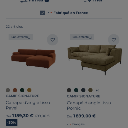
Fabriqué en France
22 articles
Liv. offerte
Liv. offerte
+1
CAMIF SIGNATURE
CAMIF SIGNATURE
Nombre de places
Canapé d'angle tissu
Canapé d'angle tissu
Pavel
Pornic
Convertible
1 189,30 €
1 899,00 €
Ancien prix
1 699,00 €
Dès
Dès
-30%
Largeur
Français