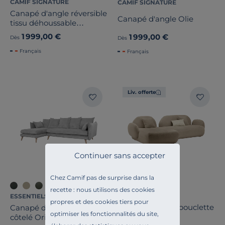
CAMIF SIGNATURE
CAMIF SIGNATURE
Canapé d'angle réversible
Canapé d'angle Olie
tissu déhoussable
Marbella
1 999,00 €
1 999,00 €
Dès
Dès
Français
Français
Liv. offerte
Continuer sans accepter
Chez Camif pas de surprise dans la
+2
recette : nous utilisons des cookies
CAMIF SIGNATURE
ESSENTIELS PAR CAMIF
propres et des cookies tiers pour
Canapé d'angle bouclette
Canapé d'angle velours
optimiser les fonctionnalités du site,
Oméga
côtelé Orion