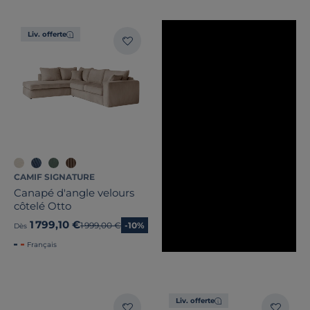
Liv. offerte
CAMIF SIGNATURE
Canapé d'angle velours
côtelé Otto
1 799,10 €
Ancien prix
1 999,00 €
-10%
Dès
Français
Liv. offerte