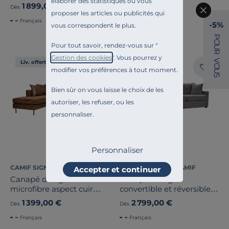
élaborer des statistiques ou vous
1 999,00 €
1 899,00 €
Dès
Dès
proposer les articles ou publicités qui
Français
Français
-5%
vous correspondent le plus.
P
O
Pour tout savoir, rendez-vous sur "
U
R
Gestion des cookies
". Vous pourrez y
V
Liv. offerte
O
modifier vos préférences à tout moment.
U
S
Bien sûr on vous laisse le choix de les
autoriser, les refuser, ou les
personnaliser.
Personnaliser
CAMIF SIGNATURE
ESSENTIELS PAR CAMIF
Accepter et continuer
Canapé d'angle
Canapé d'angle
microfibre aspect cuir
convertible et réversible
vieilli Pittsburgh
tissu déhoussable Oslo
1 399,00 €
2 799,00 €
Dès
Dès
Français
Français