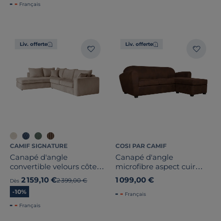
Français
Hauteur
Profondeur
Liv. offerte
Liv. offerte
Marque
Note des clients
Stock
Pays de fabrication
CAMIF SIGNATURE
COSI PAR CAMIF
Canapé d'angle
Canapé d'angle
convertible velours côtelé
microfibre aspect cuir
Otto
vieilli Owen
2 159,10 €
1 099,00 €
Ancien prix
2 399,00 €
Dès
-10%
Français
Français