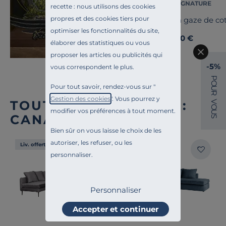
CAMIF SIGNATURE
recette : nous utilisons des cookies
propres et des cookies tiers pour
Coussin gaze de co
optimiser les fonctionnalités du site,
25,00 €
Dès
élaborer des statistiques ou vous
proposer les articles ou publicités qui
-5%
vous correspondent le plus.
P
O
Pour tout savoir, rendez-vous sur "
U
R
Gestion des cookies
". Vous pourrez y
TOUTE NOTRE OFFRE :
V
O
modifier vos préférences à tout moment.
U
CANAPÉS D'ANGLE
S
Bien sûr on vous laisse le choix de les
autoriser, les refuser, ou les
Liv. offerte
Liv. offerte
personnaliser.
Personnaliser
Accepter et continuer