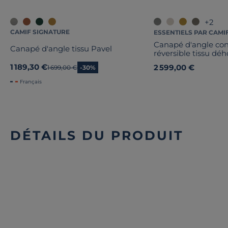
+2
CAMIF SIGNATURE
ESSENTIELS PAR CAMI
Canapé d'angle con
Canapé d'angle tissu Pavel
réversible tissu dé
1 189,30 €
2 599,00 €
Ancien prix
1 699,00 €
-30%
Français
DÉTAILS DU PRODUIT