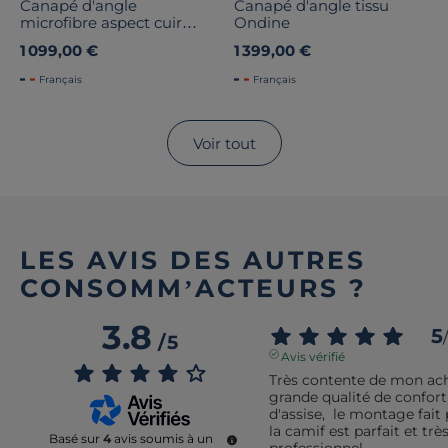
Canapé d'angle
Canapé d'angle tissu
microfibre aspect cuir
Ondine
vieilli Owen
1 099,00 €
1 399,00 €
Français
Français
Voir tout
LES AVIS DES AUTRES
CONSOMM’ACTEURS ?
3.8
5
/
/
5
Avis vérifié
Très contente de mon ach
grande qualité de confort 
d'assise,  le montage fait 
la camif est parfait et très
Basé sur
4
avis soumis à un
professionnel.