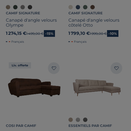
CAMIF SIGNATURE
CAMIF SIGNATURE
Canapé d'angle velours
Canapé d'angle velours
Olympe
côtelé Otto
1 274,15 €
1 799,10 €
Ancien prix
1 499,00 €
-15%
Ancien prix
1 999,00 €
-10%
Français
Français
Liv. offerte
COSI PAR CAMIF
ESSENTIELS PAR CAMIF