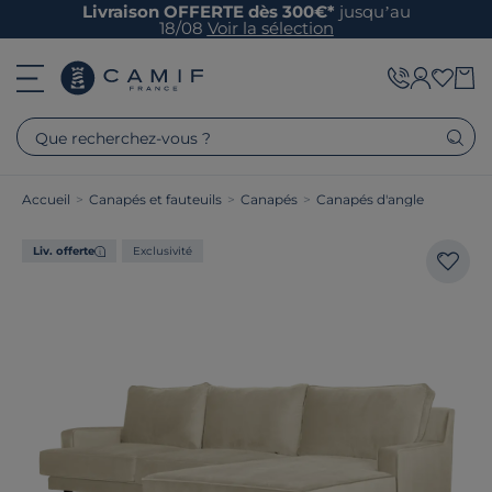
Livraison OFFERTE dès 300€*
jusqu’au
18/08
Voir la sélection
Que recherchez-vous ?
Accueil
>
Canapés et fauteuils
>
Canapés
>
Canapés d'angle
Liv. offerte
Exclusivité