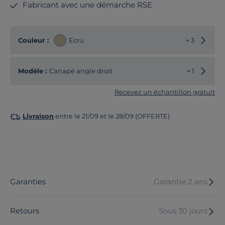
Fabricant avec une démarche RSE
Choisir
Couleur :
Ecru
+ 3
Choisir
Modèle :
Canapé angle droit
+ 1
Recevez un échantillon gratuit
Livraison
entre le 21/09 et le 28/09 (OFFERTE)
Garanties
Garantie 2 ans
Retours
Sous 30 jours