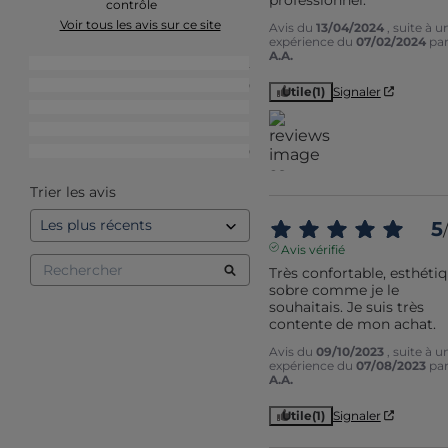
contrôle
Voir tous les avis sur ce site
Avis du
13/04/2024
, suite à u
expérience du
07/02/2024
pa
A.A.
5
étoiles
2
4
étoiles
0
Utile
(1)
Signaler
3
étoiles
1
2
étoiles
1
1
étoile
0
Trier les avis
5
/
Avis vérifié
Très confortable, esthétiq
sobre comme je le 
souhaitais. Je suis très 
contente de mon achat.
Avis du
09/10/2023
, suite à u
expérience du
07/08/2023
pa
A.A.
Utile
(1)
Signaler