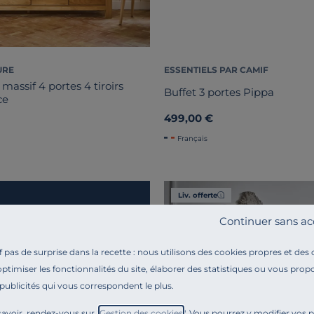
URE
ESSENTIELS PAR CAMIF
massif 4 portes 4 tiroirs
Buffet 3 portes Pippa
ce
499,00 €
Français
Liv. offerte
Continuer sans ac
pas de surprise dans la recette : nous utilisons des cookies propres et des
optimiser les fonctionnalités du site, élaborer des statistiques ou vous propo
 publicités qui vous correspondent le plus.
avoir, rendez-vous sur "
Gestion des cookies
". Vous pourrez y modifier vos 