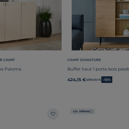
R CAMIF
CAMIF SIGNATURE
tes Paloma
Buffet haut 1 porte bois pied
424,15 €
Ancien prix
499,00 €
-15%
Liv. offerte