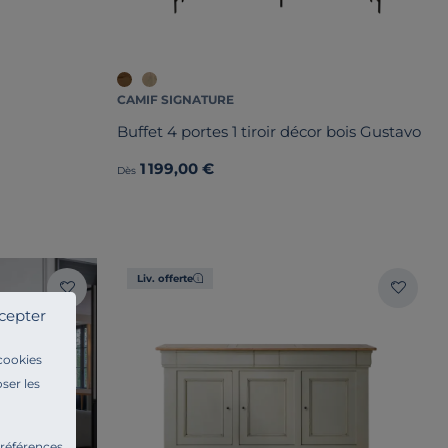
CAMIF SIGNATURE
Buffet 4 portes 1 tiroir décor bois Gustavo
1 199,00 €
Dès
Liv. offerte
cepter
 cookies
ser les
préférences