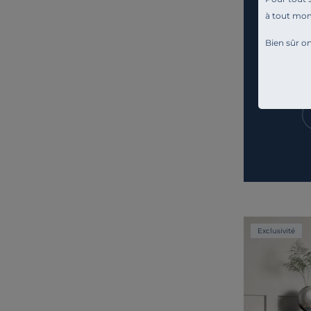
à tout mo
Bien sûr on
Exclusivité