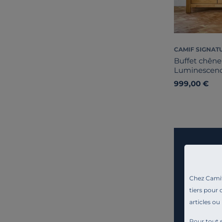
CAMIF SIGNAT
Buffet chêne 
Luminescen
999,00 €
Chez Camif 
tiers pour 
articles ou
Pour tout s