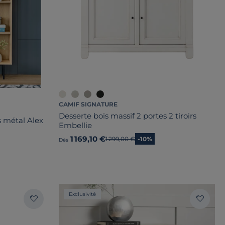
CAMIF SIGNATURE
Desserte bois massif 2 portes 2 tiroirs
s métal Alex
Embellie
1 169,10 €
Ancien prix
1 299,00 €
-10%
Dès
Exclusivité