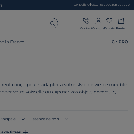
on
Conseils déco
Carte cadeau
Boutique
Contact
Compte
Favoris
Panier
e in France
C • PRO
ement conçu pour s'adapter à votre style de vie, ce meuble
nger votre vaisselle ou exposer vos objets décoratifs, il
tyles et trouvez le buffet idéal. Le point commun de nos
France ou en Europe
!
rincipale
Essence de bois
us de filtres