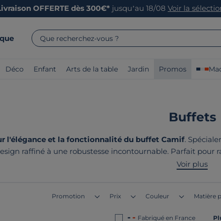
Livraison OFFERTE dès 300€*
jusqu’au 18/08
Voir la sélecti
rque
Que recherchez-vous ?
Déco
Enfant
Arts de la table
Jardin
Promos
Mad
Buffets
r l'élégance et la fonctionnalité du buffet Camif
. Spécial
design raffiné à une robustesse incontournable. Parfait pour ra
ans la gamme contemporaine de Camif. Choisissez parmi nos s
Voir plus
produits ? Ils sont tous
fabriqués en 
Promotion
Prix
Couleur
Matière p
Fabriqué en France
Pl