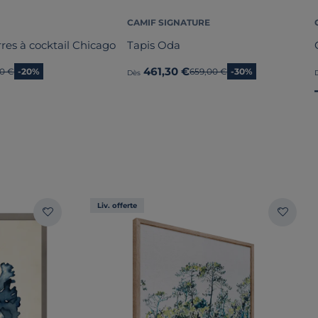
CAMIF SIGNATURE
rres à cocktail Chicago
Tapis Oda
461,30 €
en prix
00 €
-20%
Ancien prix
659,00 €
-30%
Dès
Liv. offerte