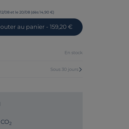
12/08 et le 20/08 (dès 14,90 €)
jouter
au panier
- 159,20 €
En stock
Sous 30 jours
N
 CO
2