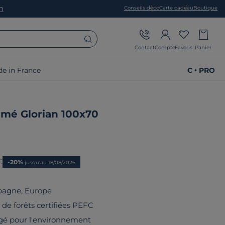
on
Conseils déco
Carte cadeau
Boutique
Contact
Compte
Favoris
Panier
e in France
C • PRO
imé Glorian 100x70
prix
€
-20%
jusqu'au 18/08/2026
pagne, Europe
u de forêts certifiées PEFC
gé pour l'environnement