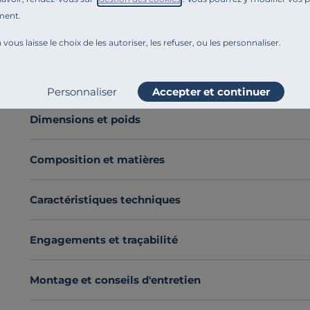
par des
artistes talentueux,
cette pièce est un mélang
ment.
touche d'originalité à votre décoration. Le
cadre en ch
 vous laisse le choix de les autoriser, les refuser, ou les personnaliser.
Chaque
tableau est imprimé sur un panneau MDF
et
parfaite qui saura sublimer n'importe quel espace. Son
Voir plus
qui cherchent à ajouter une dimension artistique et re
Personnaliser
Accepter et continuer
Avec le tableau Glorian, vous faites entrer l'art et l'
sophistication à chaque pièce.
Dimensions et poids
Découvrez toute notre sélection :
Tableaux
Composition et matières
Caractéristiques techniques
Engagements et traçabilité
Montage et conseils d'entretien