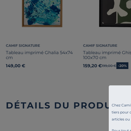
CAMIF SIGNATURE
CAMIF SIGNATURE
Tableau imprimé Ghalia 54x74
Tableau imprimé Ghis
cm
100x70 cm
149,00 €
159,20 €
Ancien prix
199,00 €
-20%
DÉTAILS DU PRODUIT
Chez Camif 
tiers pour 
articles ou
Pour tout s