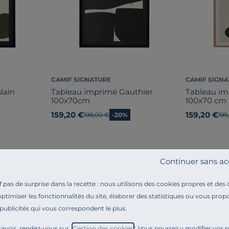
CAMIF SIGNATURE
CAMIF SIGN
lain
Tableau imprimé Gauthier
Tableau i
100x70cm
100x70 cm
159,20 €
159,20 €
Ancien prix
199,00 €
-20%
Anc
199
Continuer sans ac
pas de surprise dans la recette : nous utilisons des cookies propres et des
optimiser les fonctionnalités du site, élaborer des statistiques ou vous propo
 publicités qui vous correspondent le plus.
Référence : 10039107
Embellissez votre intérieur avec
le tableau imprimé G
avoir, rendez-vous sur "
Gestion des cookies
". Vous pourrez y modifier vos 