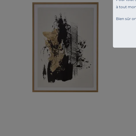
à tout mo
Bien sûr on