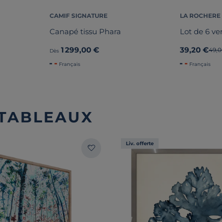
CAMIF SIGNATURE
LA ROCHERE
Canapé tissu Phara
Lot de 6 ve
1 299,00 €
39,20 €
Anci
49,
Dès
Français
Français
 TABLEAUX
Liv. offerte