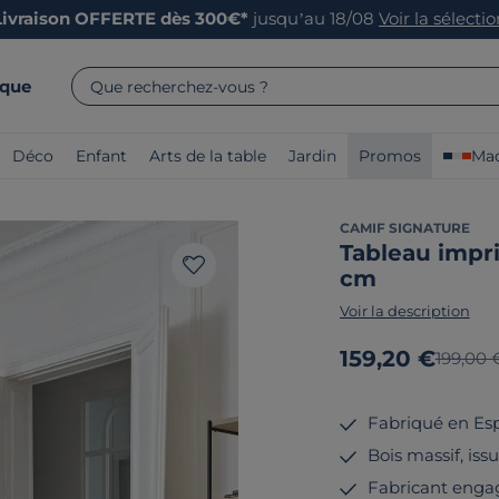
Livraison OFFERTE dès 300€*
jusqu’au 18/08
Voir la sélecti
rque
Que recherchez-vous ?
Déco
Enfant
Arts de la table
Jardin
Promos
Mad
CAMIF SIGNATURE
Tableau impr
cm
Voir la description
Nouveau prix
159,20 €
Ancien 
199,00 
Fabriqué en Es
Bois massif, iss
Fabricant enga