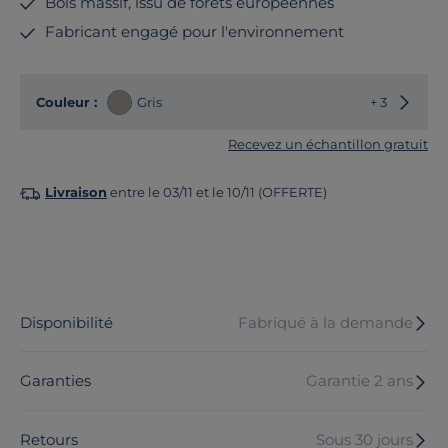
Bois massif, issu de forêts européennes
Fabricant engagé pour l'environnement
Choisir
Couleur :
Gris
+ 3
Recevez un échantillon gratuit
Livraison
entre le 03/11 et le 10/11 (OFFERTE)
Disponibilité
Fabriqué à la demande
Garanties
Garantie 2 ans
Retours
Sous 30 jours