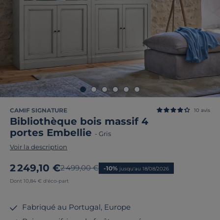
CAMIF SIGNATURE
10
avis
Bibliothèque bois massif 4
portes Embellie
-
Gris
Voir la description
Nouveau prix
2 249,10 €
Ancien prix
2 499,00 €
-10%
jusqu'au 18/08/2026
Dont 10,84 € d'éco-part
Fabriqué au Portugal, Europe