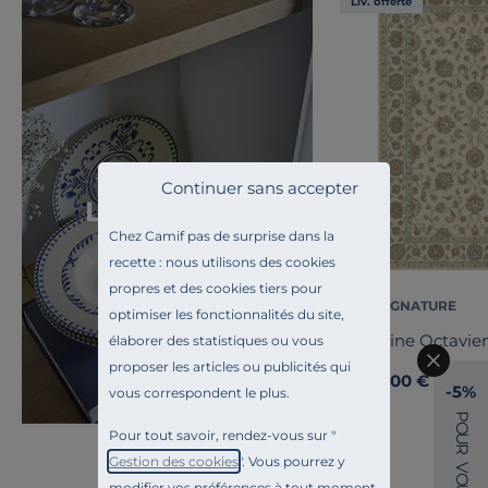
Liv. offerte
Toute l'inspiration
Continuer sans accepter
La Rochelle
Chez Camif pas de surprise dans la
recette : nous utilisons des cookies
propres et des cookies tiers pour
CAMIF SIGNATURE
optimiser les fonctionnalités du site,
Tapis laine Octavie
élaborer des statistiques ou vous
proposer les articles ou publicités qui
439,00 €
Dès
-5%
vous correspondent le plus.
P
O
Pour tout savoir, rendez-vous sur "
U
R
Gestion des cookies
". Vous pourrez y
V
O
modifier vos préférences à tout moment.