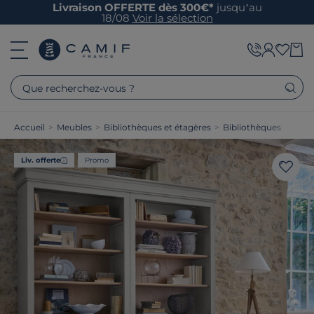
Livraison OFFERTE dès 300€*
jusqu’au
18/08
Voir la sélection
Que recherchez-vous ?
Accueil
>
Meubles
>
Bibliothèques et étagères
>
Bibliothèques
Liv. offerte
Promo