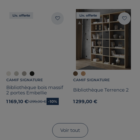
Liv. offerte
Liv. offerte
CAMIF SIGNATURE
CAMIF SIGNATURE
Bibliothèque bois massif
Bibliothèque Terrence 2
2 portes Embellie
1 169,10 €
1 299,00 €
Ancien prix
1 299,00 €
-10%
Voir tout