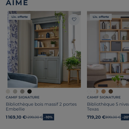
AIMÉ
Liv. offerte
Liv. offerte
CAMIF SIGNATURE
CAMIF SIGNATURE
Bibliothèque bois massif 2 portes
Bibliothèque 5 niv
Embellie
Texas
1 169,10 €
719,20 €
Ancien prix
1 299,00 €
-10%
Ancien prix
899,00 €
-2