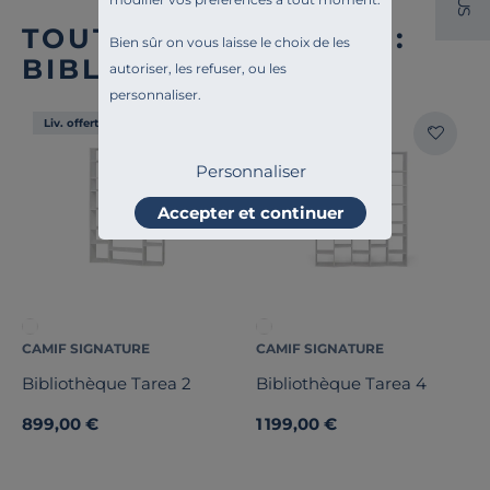
U
S
TOUTE NOTRE OFFRE :
Bien sûr on vous laisse le choix de les
BIBLIOTHÈQUES
autoriser, les refuser, ou les
personnaliser.
Liv. offerte
Liv. offerte
Personnaliser
Accepter et continuer
CAMIF SIGNATURE
CAMIF SIGNATURE
Bibliothèque Tarea 2
Bibliothèque Tarea 4
899,00 €
1 199,00 €