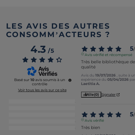
LES AVIS DES AUTRES
CONSOMM’ACTEURS ?
4.3
5
/
/
5
Avis vérifié et récompensé
Très belle bibliothèque de 
qualité
Avis du
19/07/2026
, suite à u
expérience du
05/04/2026
pa
Basé sur
10
avis soumis à un
Laetitia A.
contrôle
Voir tous les avis sur ce site
Utile
(0)
Signaler
5
étoiles
5
4
étoiles
3
5
/
3
étoiles
2
Avis vérifié
2
étoiles
0
Très bien
1
étoile
0