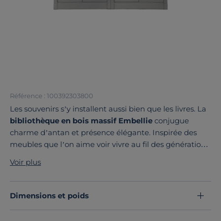
Référence : 100392303800
Les souvenirs s’y installent aussi bien que les livres. La
bibliothèque en bois massif Embellie
conjugue
charme d’antan et présence élégante. Inspirée des
meubles que l’on aime voir vivre au fil des générations,
elle évoque la chaleur des moments partagés et des
Voir plus
histoires racontées.
Sa silhouette classique est rehaussée par
une corniche
et des moulures
, signatures d’un style traditionnel
Dimensions et poids
assumé. Sa
finition antiquaire
, appliquée à la main,
révèle des marques d’usure volontairement visibles,