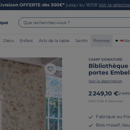
Livraison OFFERTE dès 300€*
jusqu’au 18/08
Voir la sélecti
rque
Que recherchez-vous ?
Déco
Enfant
Arts de la table
Jardin
Promos
Mad
CAMIF SIGNATURE
Bibliothèque 
portes Embel
Voir la description
Nouveau prix
2 249,10 €
Ancie
2 499
Dont 10,84 € d'éco-part
Fabriqué au Po
Bois massif, is