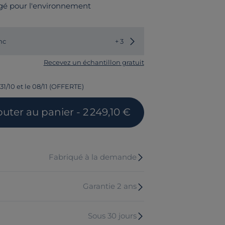
gé pour l'environnement
Choisir une autre couleur
nc
+ 3
Recevez un échantillon gratuit
31/10 et le 08/11 (OFFERTE)
outer
au panier
- 2 249,10 €
Fabriqué à la demande
Garantie 2 ans
Sous 30 jours