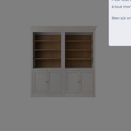
à tout mo
Bien sûr on