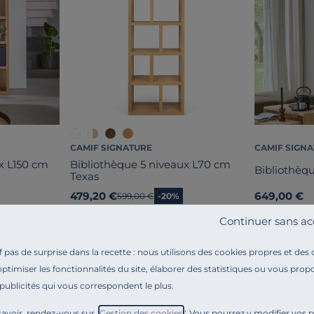
CAMIF SIGNATURE
CAMIF SIGN
x L150 cm
Bibliothèque 5 niveaux L70 cm
Bibliothèqu
Texas
479,20 €
649,00 €
Ancien prix
599,00 €
-20%
Continuer sans ac
pas de surprise dans la recette : nous utilisons des cookies propres et des
optimiser les fonctionnalités du site, élaborer des statistiques ou vous propo
 publicités qui vous correspondent le plus.
avoir, rendez-vous sur "
Gestion des cookies
". Vous pourrez y modifier vos 