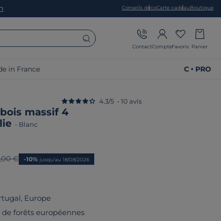
on
Conseils déco
Carte cadeau
Boutique
Contact
Compte
Favoris
Panier
e in France
C • PRO
4.3
/
5
-
10
avis
bois massif 4
lie
-
Blanc
n prix
,00 €
-10%
jusqu'au 18/08/2026
rtugal, Europe
su de forêts européennes