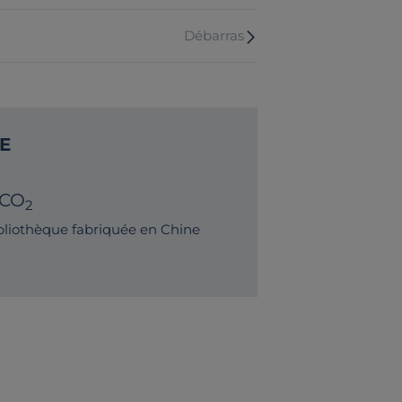
Débarras
E
 CO
2
liothèque fabriquée en Chine