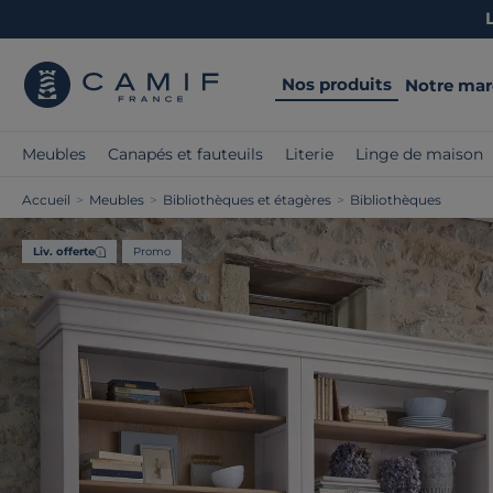
Nos produits
Notre ma
Meubles
Canapés et fauteuils
Literie
Linge de maison
Accueil
>
Meubles
>
Bibliothèques et étagères
>
Bibliothèques
Liv. offerte
Promo