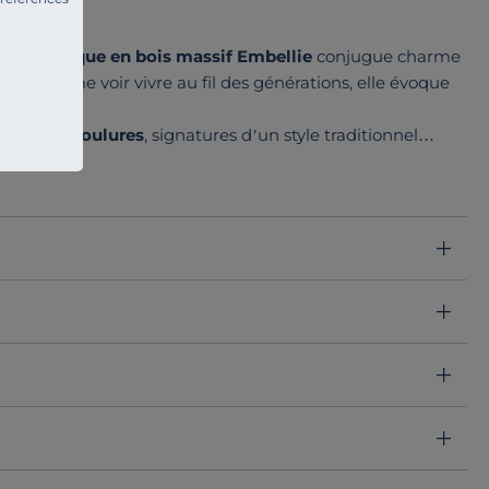
bibliothèque en bois massif Embellie
conjugue charme
 l’on aime voir vivre au fil des générations, elle évoque
ntées.
e et des moulures
, signatures d’un style traditionnel
révèle des marques d’usure volontairement visibles,
atiné par le temps.
ées sur un
système de crémaillères en bois
. Le fond et
t une tonalité chaleureuse qui met en valeur livres, objets
n espace de rangement très pratique.
 avec élégance. Fait pour être transmis, c'est un
meuble
 pièces qui ont une histoire à raconter.