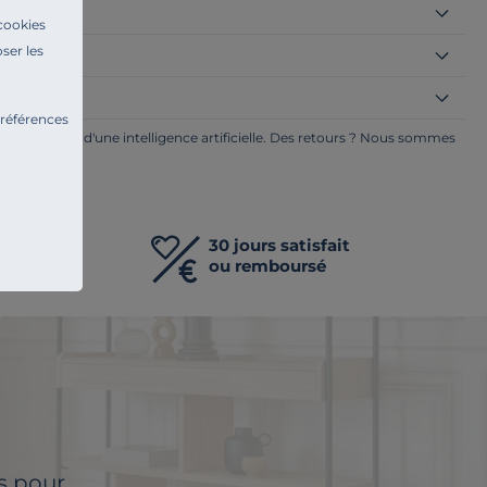
 cookies
ser les
préférences
ge à l'aide d'une intelligence artificielle. Des retours ? Nous sommes
ents.
cile ou
30 jours satisfait
ou remboursé
ls pour