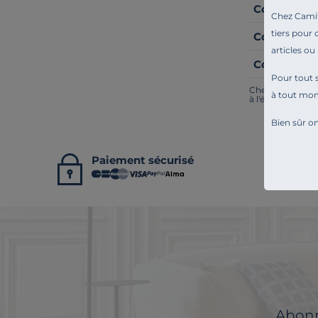
Comment pl
Chez Camif 
tiers pour 
Comment net
articles ou
Comment do
Pour tout s
Chez Camif, on i
à tout mo
à l'écoute. Tout
Bien sûr on
Paiement sécurisé
Abonne