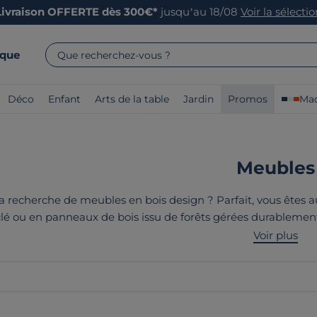
Livraison OFFERTE dès 300€*
jusqu’au 18/08
Voir la sélecti
rque
Que recherchez-vous ?
Déco
Enfant
Arts de la table
Jardin
Promos
Mad
Meubles
la recherche de meubles en bois design ? Parfait, vous êtes 
clé ou en panneaux de bois issu de forêts gérées durablement
cation française et européenne et du soutien de l'économie lo
Voir plus