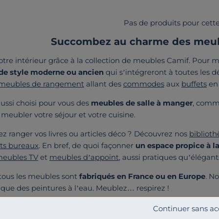
Pas de produits pour cette
Succombez au charme des meubl
re intérieur grâce à la collection de meubles Camif. Pour 
de style moderne ou ancien
qui s’intégreront à toutes les d
meubles de rangement
allant des
commodes
aux
buffets
en 
ussi choisi pour vous des
meubles de salle à manger
, comm
 meubler votre séjour et votre cuisine.
z ranger vos livres ou articles déco ? Découvrez nos
biblioth
ts bureaux
. En bref, de quoi façonner
un espace propice à la
eubles TV
et
meubles d’appoint
, aussi pratiques qu’élégant
tous les meubles sont
fabriqués en France ou en Europe
. N
i que des peintures à l’eau. Meublez… respirez !
 meilleur bois pour les meubles ?
Continuer sans ac