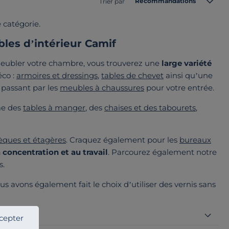
Recommandations
Trier par
 catégorie.
es d’intérieur Camif
meubler votre chambre, vous trouverez une
large variété
éco :
armoires et dressings
,
tables de chevet
ainsi qu’une
passant par les
meubles à chaussures
pour votre entrée.
e des
tables à manger
, des
chaises et des tabourets
,
èques et étagères
. Craquez également pour les
bureaux
 concentration et au travail
. Parcourez également notre
s.
ous avons également fait le choix d’utiliser des vernis sans
cepter