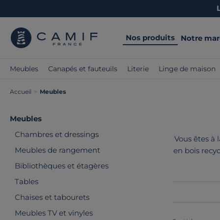
Nos produits
Notre ma
Meubles
Canapés et fauteuils
Literie
Linge de maison
Accueil
>
Meubles
Meubles
Chambres et dressings
Vous êtes à 
Meubles de rangement
en bois recy
de la fabri
Bibliothèques et étagères
Tables
Chaises et tabourets
Meubles TV et vinyles