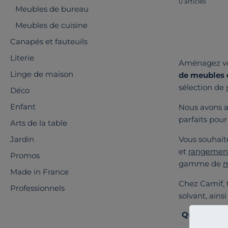
0 articles
Meubles de bureau
Meubles de cuisine
Canapés et fauteuils
Literie
Aménagez vot
Linge de maison
de meubles 
sélection de
Déco
Enfant
Nous avons a
parfaits pour
Arts de la table
Jardin
Vous souhaite
et
rangemen
Promos
gamme de
m
Made in France
Chez Camif, 
Professionnels
solvant, ains
Quel est le