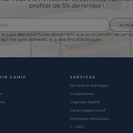
profiter de 5% de remise !
Je m'
 le suivi des ouvertures des emails que je reçois afin de perso
qui me sont adressés et à des fins statistiques.
RIR CAMIF
SERVICES
Services et avantages
on
Comparateur
ons
Cagnotte fidélité
Carte cadeau Camif
Partenaire rénovation
C · PRO