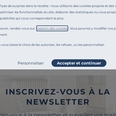
acer ses meubles dans une pièce ?
pas de surprise dans la recette : nous utilisons des cookies propres et des
optimiser les fonctionnalités du site, élaborer des statistiques ou vous propo
toyer son mobilier d'intérieur ?
 publicités qui vous correspondent le plus.
nner une seconde vie à vos meubles ?
avoir, rendez-vous sur "
Gestion des cookies
". Vous pourrez y modifier vos 
nnove en permanence. Notre équipe éditoriale a par exemple généré cette pa
ment.
 comme la transparence, l'amélioration continue fait partie de nos engagem
 vous laisse le choix de les autoriser, les refuser, ou les personnaliser.
Paiement en 3x ou 4x
Livraison à domi
Personnaliser
Accepter et continuer
sans frais dès 100€
point relais
INSCRIVEZ-VOUS À LA
NEWSLETTER
z-vous à la newsletter et surveillez vos mai