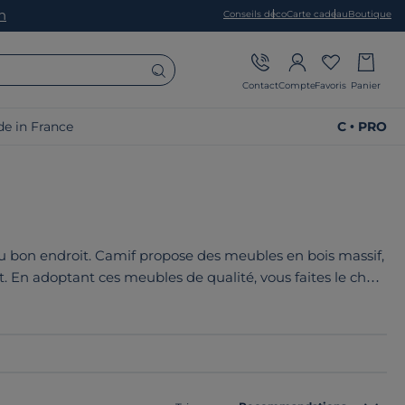
on
Conseils déco
Carte cadeau
Boutique
Contact
Compte
Favoris
Panier
e in France
C • PRO
au bon endroit. Camif propose des meubles en bois massif,
. En adoptant ces meubles de qualité, vous faites le choix
cale. C'est chouette de changer le monde de l'intérieur !