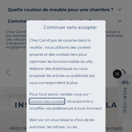
Quelle couleur de meuble pour une chambre ?
Comment meubler petite chambre ?
Continuer sans accepter
Chez Camif, on innove en permanence. Notre équipe éditoriale a
par exemple généré cette page à l'aide d'une intelligence artificielle.
Des retours ? Nous sommes à l'écoute. Tout comme la
Chez Camif pas de surprise dans la
transparence, l'amélioration continue fait partie de nos
engagements.
recette : nous utilisons des cookies
propres et des cookies tiers pour
optimiser les fonctionnalités du site,
élaborer des statistiques ou vous
Paiement sécurisé
proposer les articles ou publicités qui
-5%
vous correspondent le plus.
P
O
Pour tout savoir, rendez-vous sur "
U
R
Gestion des cookies
". Vous pourrez y
INSCRIVEZ-VOUS À LA
V
O
modifier vos préférences à tout moment.
U
S
NEWSLETTER
Bien sûr on vous laisse le choix de les
autoriser, les refuser, ou les
Abonnez-vous à la newsletter et surveillez vos mails