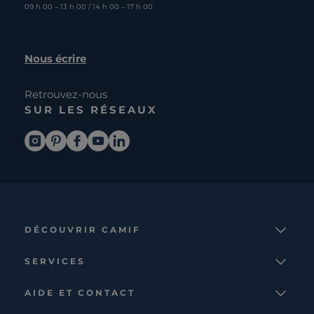
09 h 00 – 13 h 00 / 14 h 00 – 17 h 00
Nous écrire
Retrouvez-nous
SUR LES RÉSEAUX
DÉCOUVRIR CAMIF
La marque
SERVICES
Notre mission
Services et avantages
Nos collections
AIDE ET CONTACT
Comparateur
Le catalogue
Nous contacter