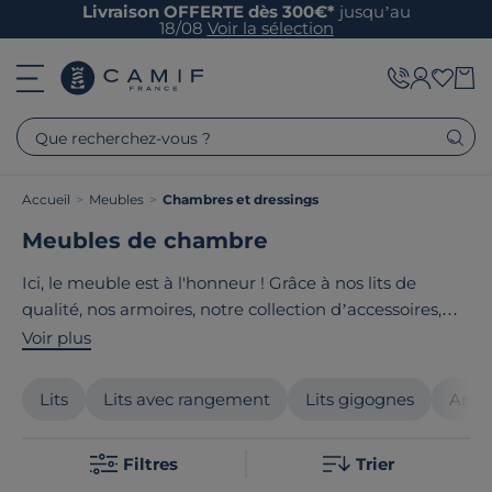
Livraison OFFERTE dès 300€*
jusqu’au
18/08
Voir la sélection
Que recherchez-vous ?
Accueil
>
Meubles
>
Chambres et dressings
Meubles de chambre
Ici, le meuble est à l'honneur ! Grâce à nos lits de
qualité, nos armoires, notre collection d’accessoires,
vous façonnez
un espace qui invite au calme et au
Voir plus
bien-être
! Optimisez votre chambre avec de beaux
meubles en bois massif aux rangements astucieux.
Lits
Lits avec rangement
Lits gigognes
Armo
Pratique, esthétique, conçue pour durer, la chambre
Camif à tout pour vous séduire nuit après nuit.
Filtres
Trier