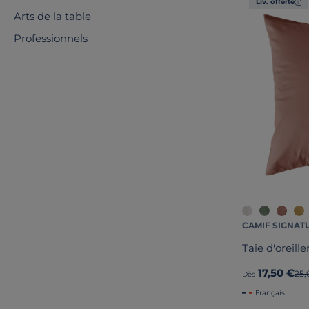
Liv. offerte
Arts de la table
Professionnels
CAMIF SIGNAT
Taie d'oreille
17,50 €
Anc
25,
Dès
Français