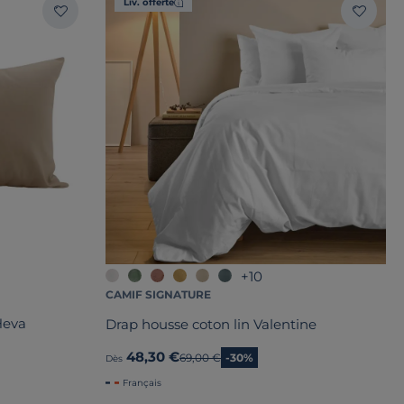
Liv. offerte
+10
CAMIF SIGNATURE
Heva
Drap housse coton lin Valentine
48,30 €
Ancien prix
69,00 €
-30%
Dès
Français