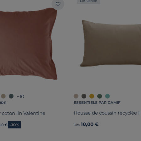
Exclusivité
+10
ESSENTIELS PAR CAMIF
URE
Housse de coussin recyclée 
r coton lin Valentine
10,00 €
ien prix
00 €
-30%
Dès