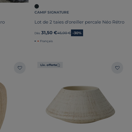
CAMIF SIGNATURE
tro
Lot de 2 taies d'oreiller percale Néo Rétro
31,50 €
Ancien prix
45,00 €
-30%
Dès
Français
Liv. offerte