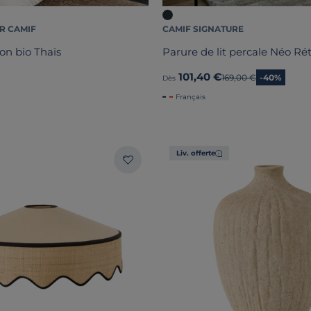
R CAMIF
CAMIF SIGNATURE
on bio Thaïs
Parure de lit percale Néo Ré
101,40 €
Ancien prix
169,00 €
-40%
Dès
Français
Liv. offerte