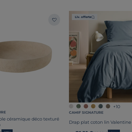
Liv. offerte
+10
URE
CAMIF SIGNATURE
ble céramique déco texturé
Drap plat coton lin Valentine
n