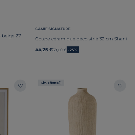
CAMIF SIGNATURE
 beige 27
Coupe céramique déco strié 32 cm Shani
44,25 €
Ancien prix
59,00 €
-25%
Liv. offerte