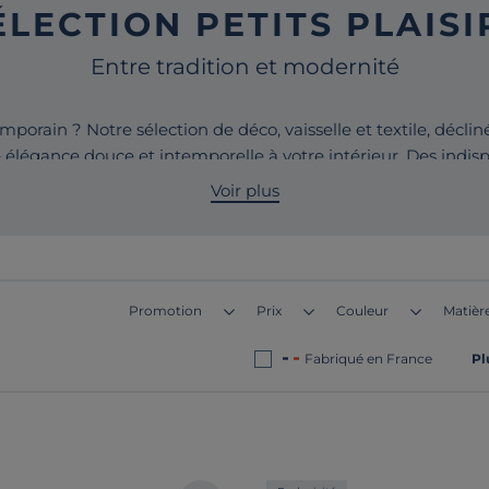
ÉLECTION PETITS PLAISI
Entre tradition et modernité
mporain ? Notre sélection de déco, vaisselle et textile, déclin
e élégance douce et intemporelle à votre intérieur. Des indis
n pensée pour créer une atmosphère chaleureuse, sobre et act
Voir plus
Promotion
Prix
Couleur
Matière
Fabriqué en France
Pl