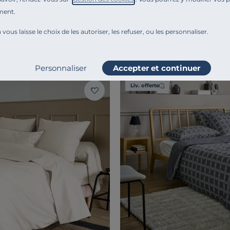
coton bio Thaïs
Rideau recyclé Heva
ment.
39,00 €
Dès
 vous laisse le choix de les autoriser, les refuser, ou les personnaliser.
Personnaliser
Accepter et continuer
Liv. offerte