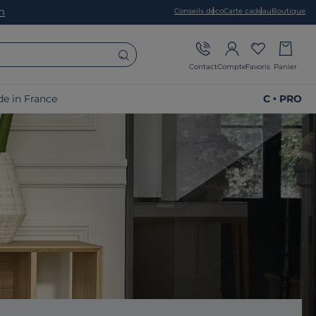
on
Conseils déco
Carte cadeau
Boutique
Contact
Compte
Favoris
Panier
e in France
C • PRO