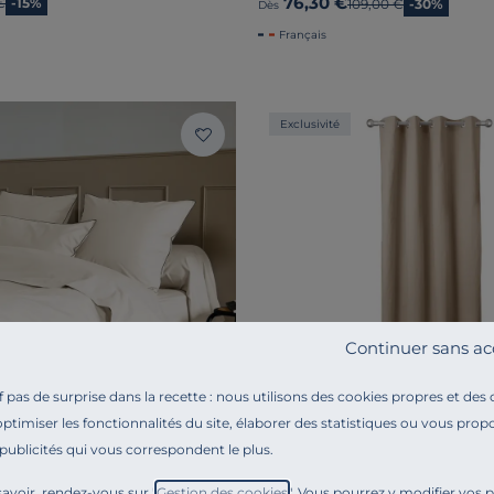
76,30 €
 prix
€
-15%
Ancien prix
109,00 €
-30%
Dès
Français
Exclusivité
Continuer sans ac
pas de surprise dans la recette : nous utilisons des cookies propres et des
optimiser les fonctionnalités du site, élaborer des statistiques ou vous propo
 publicités qui vous correspondent le plus.
R CAMIF
ESSENTIELS PAR CAMIF
avoir, rendez-vous sur "
Gestion des cookies
". Vous pourrez y modifier vos 