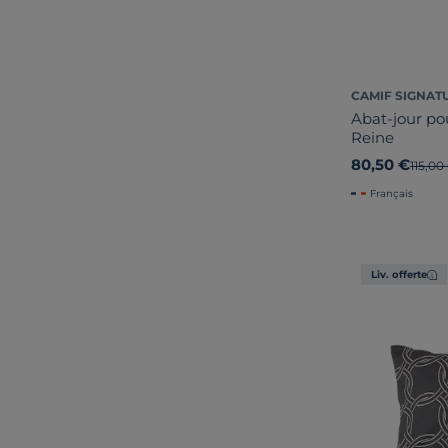
CAMIF SIGNAT
Abat-jour po
Reine
80,50 €
Ancien
115,00
Français
Liv. offerte