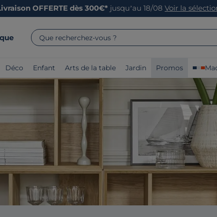
Livraison OFFERTE dès 300€*
jusqu’au 18/08
Voir la sélecti
rque
Que recherchez-vous ?
Déco
Enfant
Arts de la table
Jardin
Promos
Mad