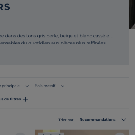
RS
ée dans des tons gris perle, beige et blanc cassé et
pensables du quotidien aux pièces plus raffinées,
uelle, à partir de 10 €.
 principale
Bois massif
us de filtres
Recommandations
Trier par