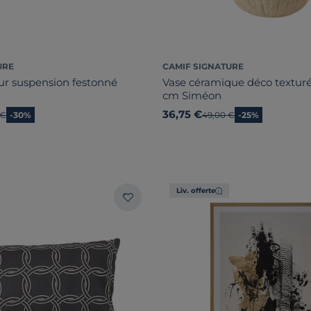
URE
CAMIF SIGNATURE
ur suspension festonné
Vase céramique déco texturé
cm Siméon
36,75 €
 prix
 €
-30%
Ancien prix
49,00 €
-25%
Liv. offerte