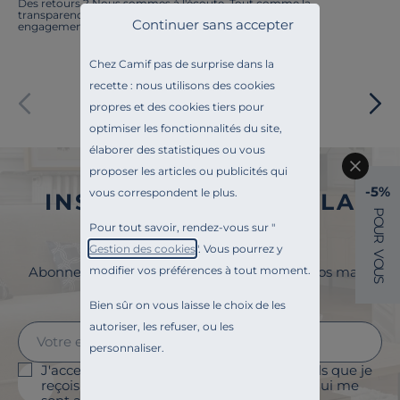
Des retours ? Nous sommes à l'écoute. Tout comme la
Pays de fabrication
transparence, l'amélioration continue fait partie de nos
Continuer sans accepter
engagements.
Chez Camif pas de surprise dans la
recette : nous utilisons des cookies
Paiement sécurisé
propres et des cookies tiers pour
optimiser les fonctionnalités du site,
élaborer des statistiques ou vous
proposer les articles ou publicités qui
-5%
vous correspondent le plus.
INSCRIVEZ-VOUS À LA
P
O
NEWSLETTER
Pour tout savoir, rendez-vous sur "
U
R
Gestion des cookies
". Vous pourrez y
V
O
modifier vos préférences à tout moment.
Abonnez-vous à la newsletter et surveillez vos mails
U
S
pour profiter de 5% de remise !
Bien sûr on vous laisse le choix de les
autoriser, les refuser, ou les
personnaliser.
J'accepte le suivi des ouvertures des emails que je
reçois afin de personnaliser les contenus qui me