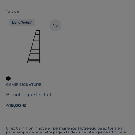
tous
fabriqués en France ou en Europe
!
1 article
Liv. offerte
Hauteur
Profondeur
Type de porte
Nombre de tiroirs
Marque
CAMIF SIGNATURE
Bibliothèque Delta 1
Note des clients
419,00 €
Stock
Certifications et labels
Chez Camif, on innove en permanence. Notre équipe éditoriale a
par exemple généré cette page à l'aide d'une intelligence artificielle.