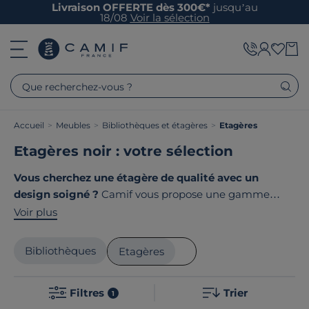
Livraison OFFERTE dès 300€*
jusqu’au
18/08
Voir la sélection
Que recherchez-vous ?
Accueil
>
Meubles
>
Bibliothèques et étagères
>
Etagères
Etagères noir : votre sélection
Vous cherchez une étagère de qualité avec un
design soigné ?
Camif vous propose une gamme
d'étagères qui s'intègrent parfaitement au styles de
Voir plus
décoration nature, contemporain ou terroir. Chaque
pièce est conçue pour magnifier vos espaces tout en
Bibliothèques
Etagères
offrant une praticité optimale. Nos étagères sont
robustes et élégantes, idéales pour personnaliser votre
Filtres
Trier
intérieur. Le point commun de nos produits ? Ils sont
1