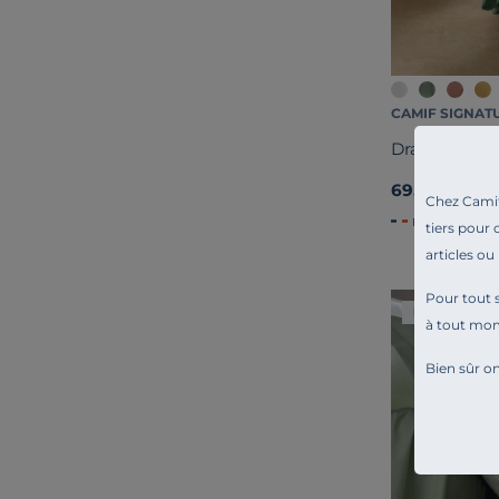
CAMIF SIGNAT
Drap housse 
69,00 €
Chez Camif 
Français
tiers pour 
articles ou
Pour tout s
Liv. offerte
à tout mo
Bien sûr on