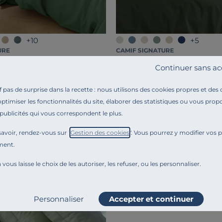
+10
+5
URE
CAMIF SIGNATURE
Drap housse matelas très épa
coton lin Valentine
Continuer sans ac
bio Elise
59,00 €
pas de surprise dans la recette : nous utilisons des cookies propres et des
Français
optimiser les fonctionnalités du site, élaborer des statistiques ou vous propo
 publicités qui vous correspondent le plus.
avoir, rendez-vous sur "
Gestion des cookies
". Vous pourrez y modifier vos 
ment.
 vous laisse le choix de les autoriser, les refuser, ou les personnaliser.
Personnaliser
Accepter et continuer