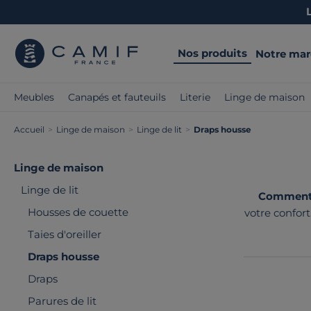
Nos produits
Notre ma
Meubles
Canapés et fauteuils
Literie
Linge de maison
Accueil
>
Linge de maison
>
Linge de lit
>
Draps housse
Linge de maison
Linge de lit
Comment c
Housses de couette
votre confort
haut de gamm
Taies d'oreiller
Draps housse
Draps
Parures de lit