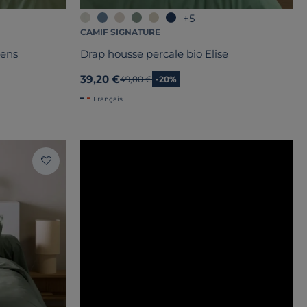
+5
CAMIF SIGNATURE
Sens
Drap housse percale bio Elise
39,20 €
Ancien prix
49,00 €
-20%
Français