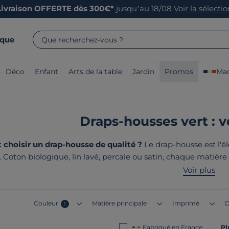
Livraison OFFERTE dès 300€*
jusqu’au 18/08
Voir la sélecti
rque
Que recherchez-vous ?
Déco
Enfant
Arts de la table
Jardin
Promos
Mad
Draps-housses vert : v
hoisir un drap-housse de qualité ?
Le drap-housse est l'é
. Coton biologique, lin lavé, percale ou satin, chaque matièr
e allient tissage serré, qualité hôtelière pour des nuits d
Voir plus
Ils sont tous
fabriqués en Franc
Couleur
Matière principale
Imprimé
D
1
Fabriqué en France
Pl