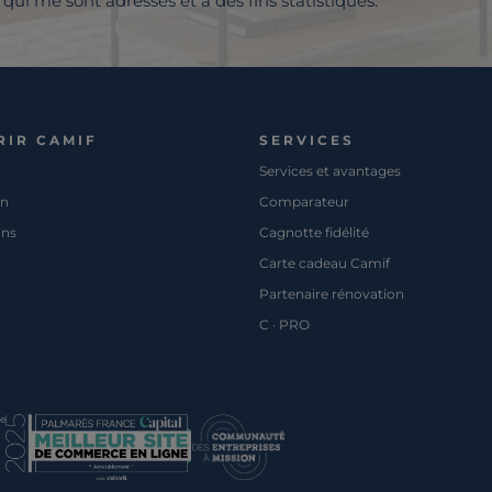
qui me sont adressés et à des fins statistiques.
RIR CAMIF
SERVICES
Services et avantages
on
Comparateur
ons
Cagnotte fidélité
Carte cadeau Camif
Partenaire rénovation
C · PRO
pe