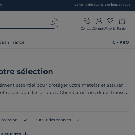
on
Conseils déco
Carte cadeau
Boutique
Contact
Compte
Favoris
Panier
e in France
C • PRO
otre sélection
lément essentiel pour protéger votre matelas et assurer
e offre des qualités uniques. Chez Camif, nos draps-housses
ouces et paisibles. Le point commun de nos draps housse ?
e ou en Europe
!
imension
Hauteur des bonnets
us de filtres