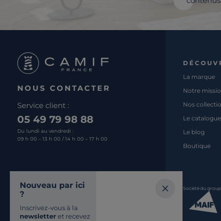
contenus 
DÉCOUV
La marque
NOUS CONTACTER
Notre missi
Service client :
Nos collecti
05 49 79 98 88
Le catalogue
Du lundi au vendredi :
Le blog
09 h 00 – 13 h 00 / 14 h 00 – 17 h 00
Boutique
Nous écrire
Nouveau par ici
Société du grou
?
Retrouvez-nous
Inscrivez-vous à la
SUR LES RÉSEAUX
newsletter
et recevez