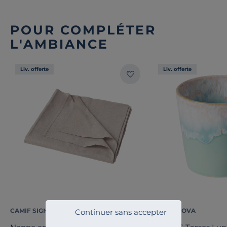
POUR COMPLÉTER
L'AMBIANCE
Liv. offerte
Liv. offerte
CAMIF SIGNATURE
COSTA NOVA
Continuer sans accepter