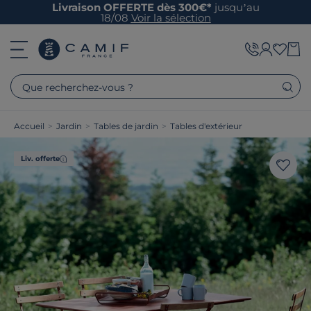
Livraison OFFERTE dès 300€*
jusqu’au
18/08
Voir la sélection
Que recherchez-vous ?
Accueil
>
Jardin
>
Tables de jardin
>
Tables d'extérieur
Liv. offerte