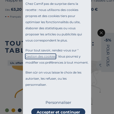
Nappe enduite coton lin Laurie
Lot de 6 Tasses Lu
Chez Camif pas de surprise dans la
63,20 €
59,00 €
Ancien prix
79,00 €
-20%
recette : nous utilisons des cookies
Dès
Dès
propres et des cookies tiers pour
Français
optimiser les fonctionnalités du site,
élaborer des statistiques ou vous
proposer les articles ou publicités qui
-5%
vous correspondent le plus.
TOUTE NOTRE OFFRE :
P
TABLES D'EXTÉRIEUR
O
Pour tout savoir, rendez-vous sur "
U
R
Gestion des cookies
". Vous pourrez y
V
O
modifier vos préférences à tout moment.
U
Liv. offerte
Liv. offerte
S
Bien sûr on vous laisse le choix de les
autoriser, les refuser, ou les
personnaliser.
Personnaliser
+4
Accepter et continuer