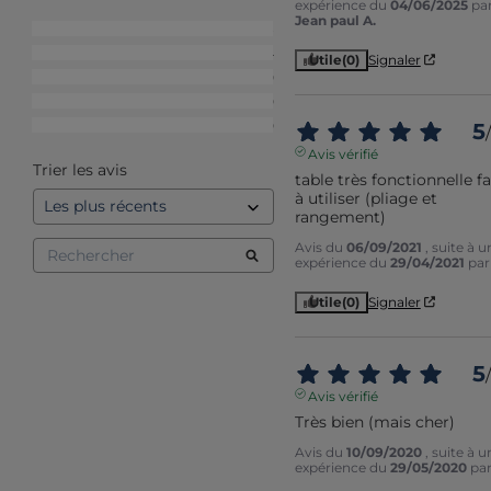
expérience du
04/06/2025
pa
Jean paul A.
5
étoiles
8
4
étoiles
4
Utile
(0)
Signaler
3
étoiles
0
2
étoiles
0
1
étoile
0
5
/
Avis vérifié
Trier les avis
table très fonctionnelle fac
à utiliser (pliage et 
rangement)
Avis du
06/09/2021
, suite à u
expérience du
29/04/2021
pa
Utile
(0)
Signaler
5
/
Avis vérifié
Très bien (mais cher)
Avis du
10/09/2020
, suite à u
expérience du
29/05/2020
pa