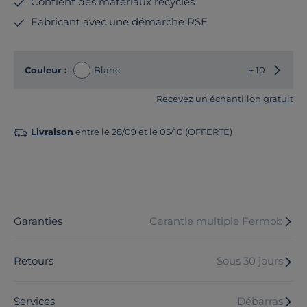
Contient des matériaux recyclés
Fabricant avec une démarche RSE
Choisir
Couleur :
Blanc
+ 10
Recevez un échantillon gratuit
Livraison
entre le 28/09 et le 05/10 (OFFERTE)
Garanties
Garantie multiple Fermob
Retours
Sous 30 jours
Services
Débarras