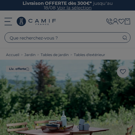
Livraison OFFERTE dès 300€*
jusqu’au
18/08
Voir la sélection
Que recherchez-vous ?
Accueil
>
Jardin
>
Tables de jardin
>
Tables d'extérieur
Liv. offerte