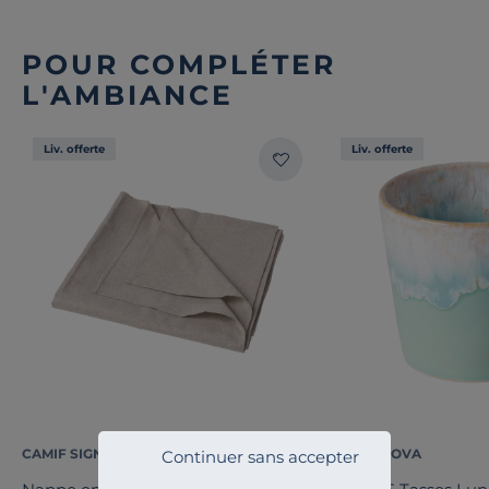
POUR COMPLÉTER
L'AMBIANCE
Liv. offerte
Liv. offerte
CAMIF SIGNATURE
COSTA NOVA
Continuer sans accepter