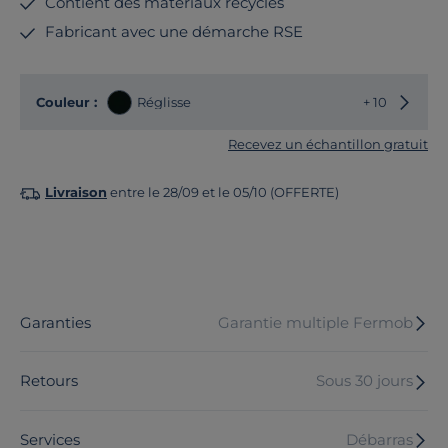
Contient des matériaux recyclés
Fabricant avec une démarche RSE
Choisir
Couleur :
Réglisse
+ 10
Recevez un échantillon gratuit
Livraison
entre le 28/09 et le 05/10 (OFFERTE)
Garanties
Garantie multiple Fermob
Retours
Sous 30 jours
Services
Débarras