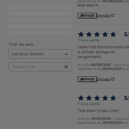
expérience du
04/06/2025
pa
Jean paul A.
5
étoiles
8
4
étoiles
4
Utile
(0)
Signaler
3
étoiles
0
2
étoiles
0
1
étoile
0
5
/
Avis vérifié
Trier les avis
table très fonctionnelle fac
à utiliser (pliage et 
rangement)
Avis du
06/09/2021
, suite à u
expérience du
29/04/2021
pa
Utile
(0)
Signaler
5
/
Avis vérifié
Très bien (mais cher)
Avis du
10/09/2020
, suite à u
expérience du
29/05/2020
pa