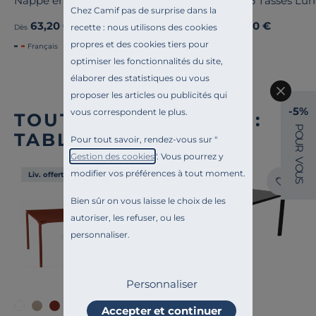
Nappe enduite coton lin Laurie
Lot de 6 Tasses Lu
Chez Camif pas de surprise dans la
63,20 €
59,00 €
Ancien prix
79,00 €
-20%
recette : nous utilisons des cookies
Dès
Dès
propres et des cookies tiers pour
Français
optimiser les fonctionnalités du site,
élaborer des statistiques ou vous
proposer les articles ou publicités qui
-5%
vous correspondent le plus.
TOUTE NOTRE OFFRE :
P
TABLES D'EXTÉRIEUR
O
Pour tout savoir, rendez-vous sur "
U
R
Gestion des cookies
". Vous pourrez y
V
O
modifier vos préférences à tout moment.
U
Liv. offerte
Liv. offerte
S
Bien sûr on vous laisse le choix de les
autoriser, les refuser, ou les
personnaliser.
Personnaliser
Accepter et continuer