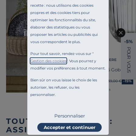
recette : nous utilisons des cookies
propres et des cookies tiers pour
optimiser les fonctionnalités du site,
Toute l'inspiration
élaborer des statistiques ou vous
Île d'Oléron
proposer les articles ou publicités qui
-5%
vous correspondent le plus.
P
O
Pour tout savoir, rendez-vous sur "
U
R
LA ROCHERE
Gestion des cookies
". Vous pourrez y
V
O
modifier vos préférences à tout moment.
Lot de 6 Gobelets 
U
S
Bien sûr on vous laisse le choix de les
33,15 €
Ancien prix
39,00 €
-15%
autoriser, les refuser, ou les
Français
personnaliser.
Personnaliser
TOUTE NOTRE OFFRE :
Accepter et continuer
ASSIETTES