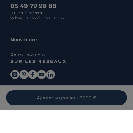
05 49 79 98 88
Du lundi au vendredi :
09 h 00 – 13 h 00 / 14 h 00 – 17 h 00
Nous écrire
Retrouvez-nous
SUR LES RÉSEAUX
Ajouter
au panier
- 85,00 €
DÉCOUVRIR CAMIF
La marque
SERVICES
Notre mission