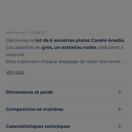
Référence : 10039027
Découvrez le
lot de 6 assiettes plates Canelé Anadia.
Ces assiettes en
grès, un matériau noble
, séduisent à
coup sûr.
Elles subliment chaque dressage de table. Vos invités
disent tous la même chose : incroyable !
Voir plus
Leur style
authentique
rend votre table
unique
.
Elles sont
faciles à entretenir.
Un vrai atout au
quotidien, elles ne vous laissent jamais de grès !
Dimensions et poids
La collection Anadia continue : Contemplez aussi les
assiettes creuses, à dessert ou à risotto.
Composition et matières
Chez nous, chaque plat mérite son assiette dédiée !
Découvrez toute notre sélection :
Assiettes
Caractéristiques techniques