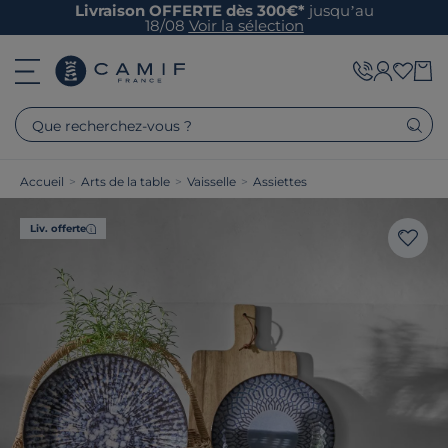
Livraison OFFERTE dès 300€*
jusqu’au
18/08
Voir la sélection
Que recherchez-vous ?
Accueil
>
Arts de la table
>
Vaisselle
>
Assiettes
Liv. offerte