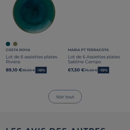
COSTA NOVA
MARIA PT TERRACOTA
Lot de 6 assiettes plates
Lot de 6 Assiettes plates
Riviera
Sabline Campo
89,10 €
67,50 €
Ancien prix
99,00 €
-10%
Ancien prix
75,00 €
-10%
Voir tout