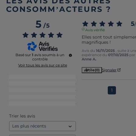
LES AVIS DES AUTRES
CONSOMM’ACTEURS ?
5
5
/
/
5
Avis vérifié
Elles sont tout simplemen
magnifiques !
Avis du
16/11/2025
, suite à un
expérience du
07/10/2025
par
Basé sur
1
avis soumis à un
Anne A.
contrôle
Voir tous les avis sur ce site
Utile
(0)
Signaler
5
étoiles
1
4
étoiles
0
1
3
étoiles
0
2
étoiles
0
1
étoile
0
Trier les avis