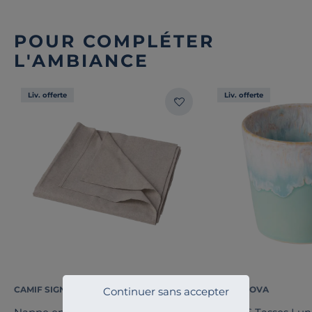
POUR COMPLÉTER
L'AMBIANCE
Liv. offerte
Liv. offerte
CAMIF SIGNATURE
COSTA NOVA
Continuer sans accepter