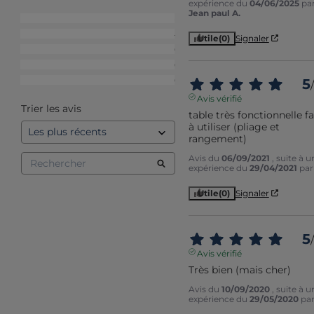
expérience du
04/06/2025
pa
Jean paul A.
5
étoiles
8
4
étoiles
4
Utile
(0)
Signaler
3
étoiles
0
2
étoiles
0
1
étoile
0
5
/
Avis vérifié
Trier les avis
table très fonctionnelle fac
à utiliser (pliage et 
rangement)
Avis du
06/09/2021
, suite à u
expérience du
29/04/2021
pa
Utile
(0)
Signaler
5
/
Avis vérifié
Très bien (mais cher)
Avis du
10/09/2020
, suite à u
expérience du
29/05/2020
pa