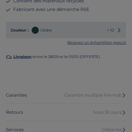
Contient des matériaux recyclés
Fabricant avec une démarche RSE
Choisir
Couleur :
Cèdre
+ 10
Recevez un échantillon gratuit
Livraison
entre le 28/09 et le 05/10 (OFFERTE)
Garanties
Garantie multiple Fermob
Retours
Sous 30 jours
Services
Débarras