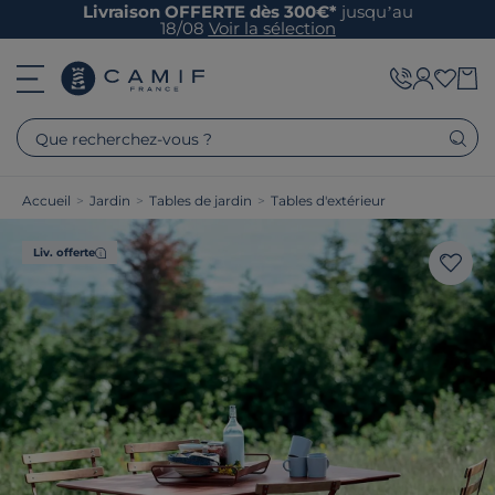
Livraison OFFERTE dès 300€*
jusqu’au
18/08
Voir la sélection
Que recherchez-vous ?
Accueil
>
Jardin
>
Tables de jardin
>
Tables d'extérieur
Liv. offerte