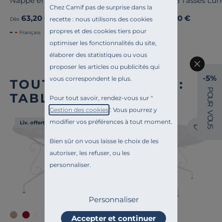
Nappe enduite coton lin Laurie
Lot de 6 Tasses Lu
Chez Camif pas de surprise dans la
63,20 €
59,00 €
Ancien prix
79,00 €
-20%
recette : nous utilisons des cookies
Dès
Dès
propres et des cookies tiers pour
Français
optimiser les fonctionnalités du site,
élaborer des statistiques ou vous
proposer les articles ou publicités qui
-5%
vous correspondent le plus.
TOUTE NOTRE OFFRE :
P
TABLES D'EXTÉRIEUR
O
Pour tout savoir, rendez-vous sur "
U
R
Gestion des cookies
". Vous pourrez y
V
O
modifier vos préférences à tout moment.
U
Liv. offerte
Liv. offerte
S
Bien sûr on vous laisse le choix de les
autoriser, les refuser, ou les
personnaliser.
Personnaliser
+4
+5
Accepter et continuer