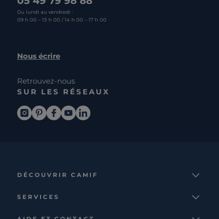
05 49 79 98 88
Du lundi au vendredi :
09 h 00 – 13 h 00 / 14 h 00 – 17 h 00
Nous écrire
Retrouvez-nous
SUR LES RÉSEAUX
DÉCOUVRIR CAMIF
La marque
SERVICES
Notre mission
Services et avantages
Nos collections
AIDE ET CONTACT