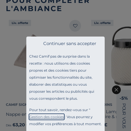
POUR COMPLÉTER
L'AMBIANCE
Liv. offerte
Liv. offerte
Continuer sans accepter
Chez Camif pas de surprise dans la
recette : nous utilisons des cookies
propres et des cookies tiers pour
optimiser les fonctionnalités du site,
élaborer des statistiques ou vous
proposer les articles ou publicités qui
-5%
vous correspondent le plus.
CAMIF SIGNATURE
LES JARDINS
P
O
Pour tout savoir, rendez-vous sur "
U
LOLIE - Lampion le
Nappe enduite coton lin Laurie
R
cm solaire & recha
Gestion des cookies
". Vous pourrez y
V
maille CRISTAL
O
modifier vos préférences à tout moment.
63,20 €
159,00 €
U
Ancien prix
79,00 €
-20%
Dès
S