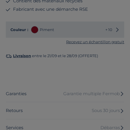
Contient des matériaux recyclés
Fabricant avec une démarche RSE
Choisir
Couleur :
Piment
+ 10
Recevez un échantillon gratuit
Livraison
entre le 21/09 et le 28/09 (OFFERTE)
Garanties
Garantie multiple Fermob
Retours
Sous 30 jours
Services
Débarras