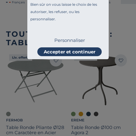
Français
Français
Bien sûr on vous laisse le choix de les
autoriser, les refuser, ou les
personnaliser.
TOUTE NOTRE OFFRE :
Personnaliser
TABLES D'EXTÉRIEUR
Accepter et continuer
Liv. offerte
Liv. offerte
FERMOB
EREME
Table Ronde Pliante Ø128
Table Ronde Ø100 cm
cm Caractère en Acier
Agora 2