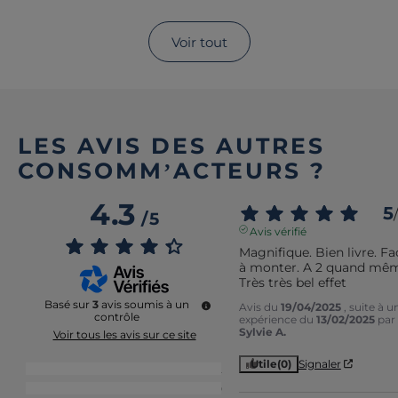
Voir tout
LES AVIS DES AUTRES
CONSOMM’ACTEURS ?
4.3
5
/
/
5
Avis vérifié
Magnifique. Bien livre. Fac
à monter. A 2 quand mêm
Très très bel effet
Basé sur
3
avis soumis à un
Avis du
19/04/2025
, suite à u
contrôle
expérience du
13/02/2025
par
Sylvie A.
Voir tous les avis sur ce site
Utile
(0)
Signaler
5
étoiles
2
4
étoiles
0