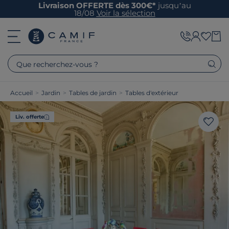
Livraison OFFERTE dès 300€*
jusqu’au
18/08
Voir la sélection
Que recherchez-vous ?
Accueil
>
Jardin
>
Tables de jardin
>
Tables d'extérieur
Liv. offerte