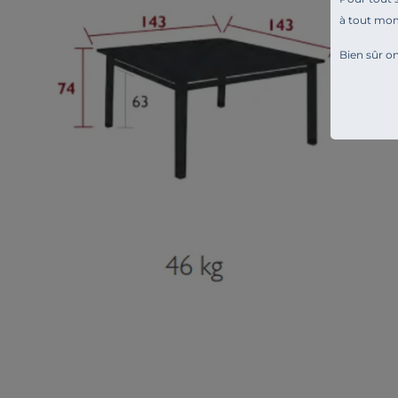
à tout mo
Bien sûr on