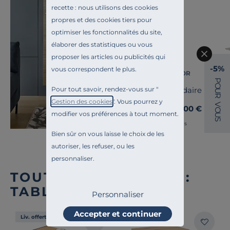
recette : nous utilisons des cookies
Toute l'inspiration
propres et des cookies tiers pour
Île d'Aix
optimiser les fonctionnalités du site,
élaborer des statistiques ou vous
proposer les articles ou publicités qui
-5%
vous correspondent le plus.
ALUMINOR
P
O
Pour tout savoir, rendez-vous sur "
Lampadaire Rainb
U
R
Gestion des cookies
". Vous pourrez y
V
329,00 €
O
Dès
modifier vos préférences à tout moment.
U
S
Français
Bien sûr on vous laisse le choix de les
autoriser, les refuser, ou les
personnaliser.
TOUTE NOTRE OFFRE :
TABLES BASSES
Personnaliser
Accepter et continuer
Liv. offerte
Liv. offerte