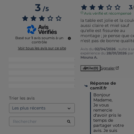
3
3
/
/
5
Avis vérifié et récompensé
la table est jolie et la coul
aussi claire et miel sauf 
qu'elle est fissurée au 
montage ; je pense que ce
Basé sur
1
avis soumis à un
n'est pas de bonne qualit
contrôle
Voir tous les avis sur ce site
Avis du
02/04/2026
, suite à 
expérience du
28/01/2026
par
Mouna A.
5
étoiles
0
4
étoiles
0
Utile
(0)
Signaler
3
étoiles
1
2
étoiles
0
Réponse de
1
étoile
0
camif.fr
Bonjour 
Trier les avis
Madame,

Je vous 
remercie 
d'avoir pris le 
temps de 
partager votre 
avis. Je suis 