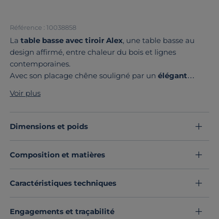
Référence : 10038858
La
table basse avec tiroir Alex
, une table basse au
design affirmé, entre chaleur du bois et lignes
contemporaines.
Avec son placage chêne souligné par un
élégant
rainurage
, cette table basse allie style et praticité. Le
Voir plus
grand tiroir intégré
sans poignée donne un rendu
épuré, tout en offrant un espace de rangement discret
pour vos objets du quotidien. Ses
pieds fins en métal
Dimensions et poids
noir
apportent une touche graphique et allègent
visuellement l’ensemble, renforçant son allure
Composition et matières
contemporaine.
Le contraste des matières souligne le soin apporté aux
détails, pour une table basse qui conjugue raffinement
Caractéristiques techniques
et fonctionnalité dans un intérieur résolument
moderne.
Engagements et traçabilité
Découvrez toute notre sélection :
Tables basses