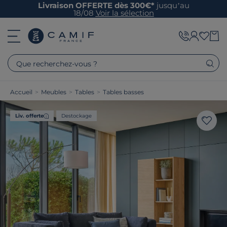
Livraison OFFERTE dès 300€*
jusqu’au
18/08
Voir la sélection
Que recherchez-vous ?
Accueil
>
Meubles
>
Tables
>
Tables basses
Liv. offerte
Destockage