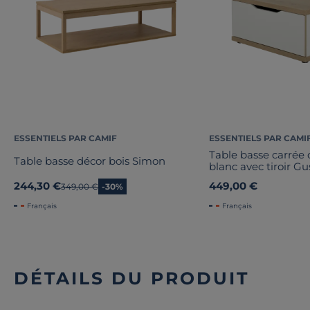
ESSENTIELS PAR CAMIF
ESSENTIELS PAR CAMI
Table basse carrée 
Table basse décor bois Simon
blanc avec tiroir G
244,30 €
449,00 €
Ancien prix
349,00 €
-30%
Français
Français
DÉTAILS DU PRODUIT