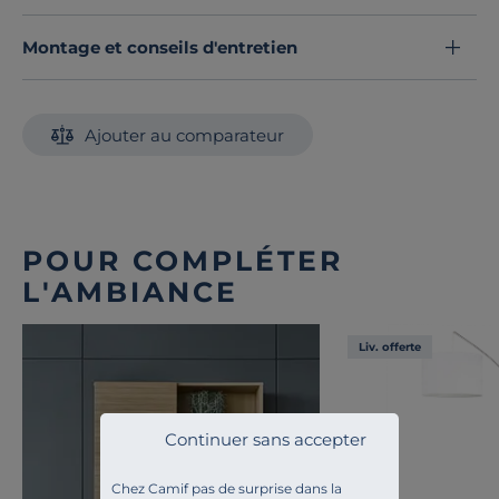
Montage et conseils d'entretien
Ajouter au comparateur
POUR COMPLÉTER
L'AMBIANCE
Liv. offerte
Continuer sans accepter
Chez Camif pas de surprise dans la