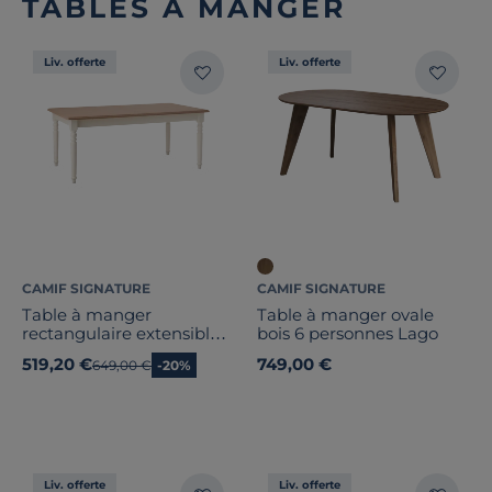
TABLES À MANGER
Liv. offerte
Liv. offerte
CAMIF SIGNATURE
CAMIF SIGNATURE
Table à manger
Table à manger ovale
rectangulaire extensible
bois 6 personnes Lago
bois et blanc 6 à 10
519,20 €
749,00 €
Ancien prix
649,00 €
-20%
personnes Apolline
Liv. offerte
Liv. offerte