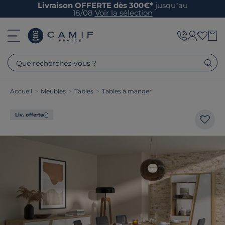
Livraison OFFERTE dès 300€*
jusqu’au
18/08
Voir la sélection
Que recherchez-vous ?
Accueil
>
Meubles
>
Tables
>
Tables à manger
Liv. offerte