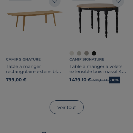
CAMIF SIGNATURE
CAMIF SIGNATURE
Table à manger
Table à manger à volets
rectangulaire extensible
extensible bois massif 4 à
Adèle
8 personnes Embellie
799,00 €
1 439,10 €
Ancien prix
1 599,00 €
-10%
Voir tout